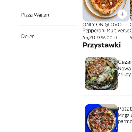
Pizza Wegan
ONLY ON GLOVO
Pepperoni Multiverse
Deser
45,20 zł
4
56,00 zł
Przystawki
Cezar
Nowa o
crispy
panie
Patat
Mega c
parme