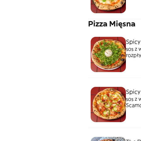
Pizza Mięsna
Spicy
sos z 
rozpły
rukola,
Spicy 
sos z 
Scamor
Prosci
świeży