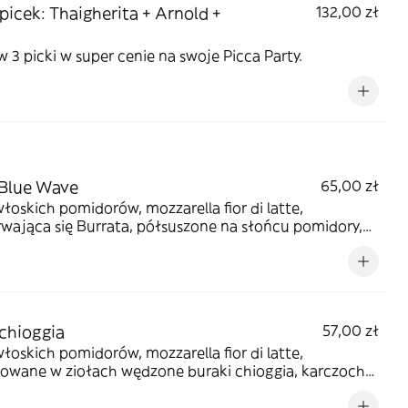
 picek: Thaigherita + Arnold +
132,00 zł
3 picki w super cenie na swoje Picca Party.
Blue Wave
65,00 zł
włoskich pomidorów, mozzarella fior di latte,
wająca się Burrata, półsuszone na słońcu pomidory,
chioggia
57,00 zł
włoskich pomidorów, mozzarella fior di latte,
owane w ziołach wędzone buraki chioggia, karczochy,
 portobello, świeże oregano