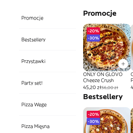
Promocje
Promocje
-20%
-30%
Bestsellery
Przystawki
ONLY ON GLOVO
Cheeze Crush
P
Party set!
45,20 zł
4
56,00 zł
Bestsellery
Pizza Wege
-20%
-30%
Pizza Mięsna