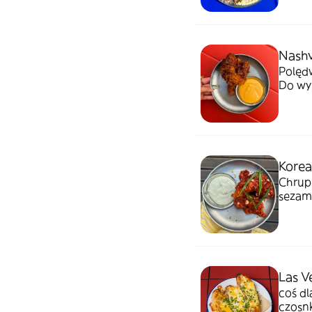
Nashv
Polędw
Do wyb
Korea
Chrupi
sezam,
gold ,
Las V
coś dl
czosnk