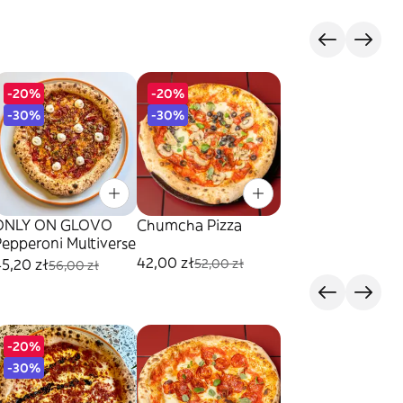
-20%
-20%
-30%
-30%
ONLY ON GLOVO
Chumcha Pizza
epperoni Multiverse
42,00 zł
5,20 zł
52,00 zł
56,00 zł
-20%
-30%