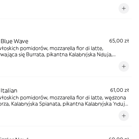
 Blue Wave
65,00 zł
włoskich pomidorów, mozzarella fior di latte,
wająca się Burrata, pikantna Kalabryjska Nduja,
 oliwa chili
Italian
61,00 zł
włoskich pomidorów, mozzarella fior di latte, wędzona
za, Kalabryjska Spianata, pikantna Kalabryjska 'nduja,
utto Cotto, domowa Salsiccia, czerwona cebula,
 rozmaryn, zielona papryka