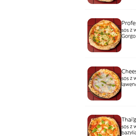
Profe
sos z 
Gorgon
Chees
sos z w
lawend
Thai'
sos z 
bazyli