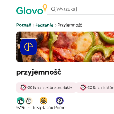
Poznań
Jedzenie
Przyjemność
przyjemność
-20% na niektóre produkty
-20% na niektór
97%
-
Bezpłatnie
Prime