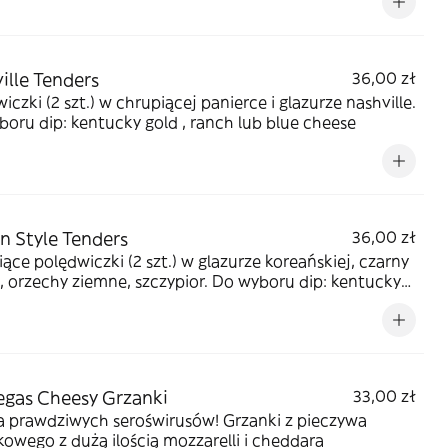
ille Tenders
36,00 zł
iczki (2 szt.) w chrupiącej panierce i glazurze nashville.
oru dip: kentucky gold , ranch lub blue cheese
n Style Tenders
36,00 zł
ące polędwiczki (2 szt.) w glazurze koreańskiej, czarny
 orzechy ziemne, szczypior. Do wyboru dip: kentucky
 ranch lub blue cheese
egas Cheesy Grzanki
33,00 zł
a prawdziwych seroświrusów! Grzanki z pieczywa
owego z dużą ilością mozzarelli i cheddara