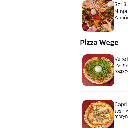
Set 3
Ninja
Zamów 
Pizza Wege
Vege 
sos z 
rozpły
rukola
Capri
sos z 
maryn
grzyby