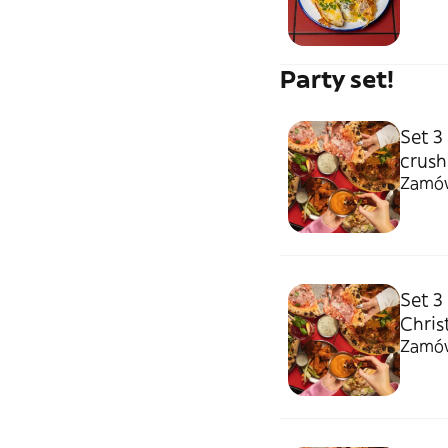
Party set!
Set 3
crush
Zamów 
Set 3
Chris
Zamów 