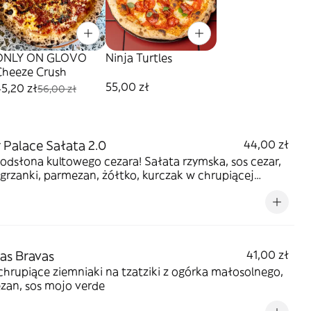
ONLY ON GLOVO
Ninja Turtles
Cheeze Crush
55,00 zł
5,20 zł
56,00 zł
 Palace Sałata 2.0
44,00 zł
dsłona kultowego cezara! Sałata rzymska, sos cezar,
 grzanki, parmezan, żółtko, kurczak w chrupiącej
rce
as Bravas
41,00 zł
hrupiące ziemniaki na tzatziki z ogórka małosolnego,
zan, sos mojo verde