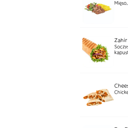
Mięso,
Zahir
Soczys
kapust
Chees
Chicke