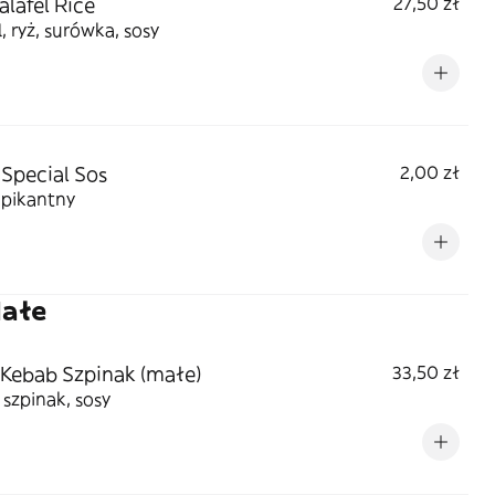
alafel Rice
27,50 zł
l, ryż, surówka, sosy
 Special Sos
2,00 zł
 pikantny
Małe
 Kebab Szpinak (małe)
33,50 zł
 szpinak, sosy