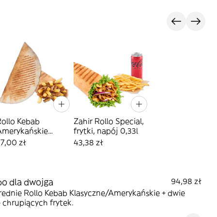
Rollo Kebab
Zahir Rollo Special,
Amerykańskie
frytki, napój 0,33l
średnie)
7,00 zł
43,38 zł
o dla dwojga
94,98 zł
rednie Rollo Kebab Klasyczne/Amerykańskie + dwie
 chrupiących frytek.