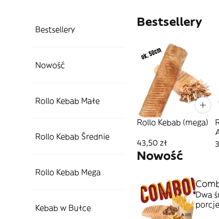
Bestsellery
Bestsellery
Nowość
Rollo Kebab Małe
Rollo Kebab (mega)
Rollo Kebab Średnie
(
43,50 zł
3
Nowość
Rollo Kebab Mega
Comb
Dwa ś
porcje
Kebab w Bułce