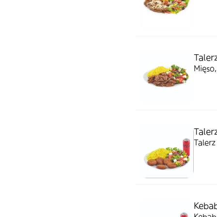
Taler
Mięso,
Taler
Talerz
Kebab
Kebab 