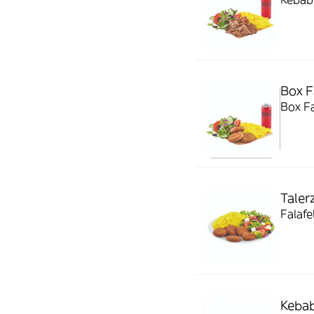
Box F
Box Fa
Taler
Falafe
Kebab