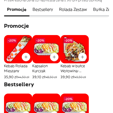
Przekreślona cena to najniższa cena z 30 dni przed obniżką
Promocje
Bestsellery
Rolada Zestaw
Bułka Zes
Promocje
-20%
-20%
-20%
Kebab Rolada
Kapsalon
Kebab w bułce
Mieszany
Kurczak
Wołowina-
baranina
35,90 zł
39,10 zł
39,90 zł
44,50 zł
48,50 zł
49,50 zł
Bestsellery
-20%