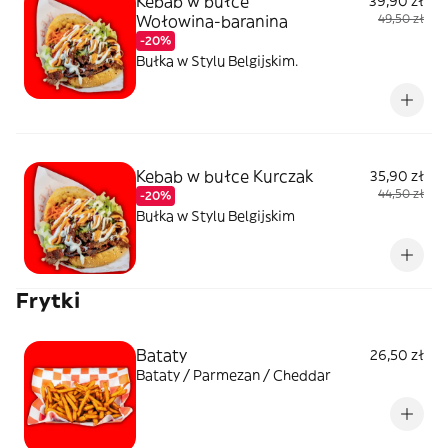
Kebab w bułce
39,90 zł
Wołowina-baranina
49,50 zł
-20%
Bułka w Stylu Belgijskim.
Kebab w bułce Kurczak
35,90 zł
44,50 zł
-20%
Bułka w Stylu Belgijskim
Frytki
Bataty
26,50 zł
Bataty / Parmezan / Cheddar