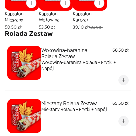
Kapsalon
Kapsalon
Kapsalon
Mieszany
Wołowina-
Kurczak
baranina
50,50 zł
53,50 zł
39,10 zł
48,50 zł
Rolada Zestaw
Wołowina-baranina
68,50 zł
Rolada Zestaw
Wołowina-baranina Rolada + Frytki +
Napój
Mieszany Rolada Zestaw
65,50 zł
Mieszany Rolada + Frytki + Napój