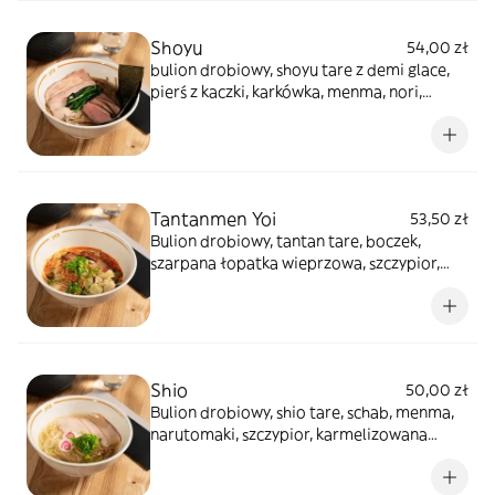
Shoyu
54,00 zł
bulion drobiowy, shoyu tare z demi glace,
pierś z kaczki, karkówka, menma, nori,
szpinak, olej aromatyzowany włoszczyzną,
cienki makaron
Tantanmen Yoi
53,50 zł
Bulion drobiowy, tantan tare, boczek,
szarpana łopatka wieprzowa, szczypior,
musztardowiec, pikantny smalec ze
skwarkami i cebulą i cienki makaron.
Shio
50,00 zł
Bulion drobiowy, shio tare, schab, menma,
narutomaki, szczypior, karmelizowana
cebula, olej aromatyzowany cebulą i
ziołami i cienki makaron.