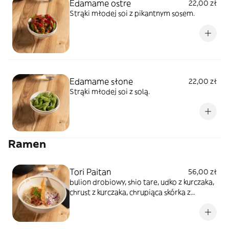
Edamame ostre
22,00 zł
Strąki młodej soi z pikantnym sosem.
Edamame słone
22,00 zł
Strąki młodej soi z solą.
Ramen
Tori Paitan
56,00 zł
bulion drobiowy, shio tare, udko z kurczaka,
chrust z kurczaka, chrupiąca skórka z
kurczaka, czerwona cebula, kiełki groszku,
chiyu, cienki makaron