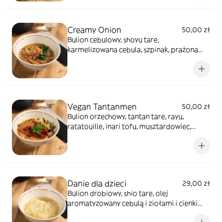
Creamy Onion
50,00 zł
Bulion cebulowy, shoyu tare,
karmelizowana cebula, szpinak, prażona
cebula, inari tofu, olej aromatyzowany
cebulą i ziołami i gruby makaron.
Vegan Tantanmen
50,00 zł
Bulion orzechowy, tantan tare, rayu,
ratatouille, inari tofu, musztardowiec,
szczypior i cienki makaron.
Danie dla dzieci
29,00 zł
Bulion drobiowy, shio tare, olej
aromatyzowany cebulą i ziołami i cienki
makaron.