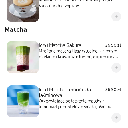
korzennych przypraw.
Matcha
Iced Matcha Sakura
26,90 zł
Mrożona matcha klasy rytualnej z zimnym
mlekiem i kruszonym lodem, dopełniona
gęstym puree o smaku kwiatu wiśni.
Iced Matcha Lemoniada
26,90 zł
jaśminowa
Orzeźwiające połączenie matchy z
lemoniadą o subtelnym smaku jaśminu