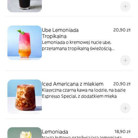
intensywnością.
Ube Lemoniada
20,90 zł
Tropikalna
Lemoniada o kremowej nucie ube,
przełamana tropikalną świeżością
cytrusów
Iced Americana z mlekiem
20,90 zł
Klasyczna czarna kawa na lodzie, na bazie
Espresso Special, z dodatkiem mleka
Lemoniada
18,90 zł
Nasza kultowa orzeźwiająca lemoniada.