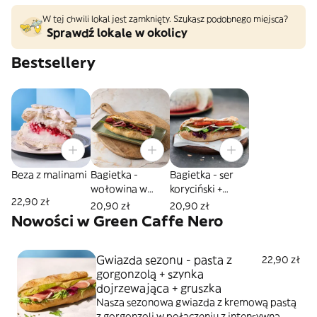
W tej chwili lokal jest zamknięty. Szukasz podobnego miejsca?
Sprawdź lokale w okolicy
Bestsellery
Beza z malinami
Bagietka -
Bagietka - ser
wołowina w
koryciński +
22,90 zł
ziołach + sos
ogórek kiszony
20,90 zł
20,90 zł
chrzanowy
Nowości w Green Caffe Nero
Gwiazda sezonu - pasta z
22,90 zł
gorgonzolą + szynka
dojrzewająca + gruszka
Nasza sezonowa gwiazda z kremową pastą
z gorgonzoli w połączeniu z intensywną,