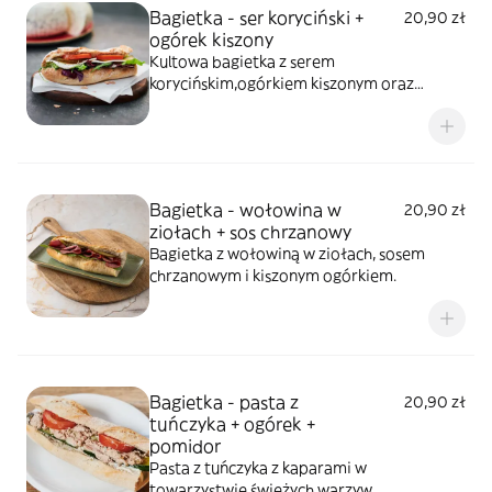
Bagietka - ser koryciński +
20,90 zł
ogórek kiszony
Kultowa bagietka z serem
korycińskim,ogórkiem kiszonym oraz
pomidorem.
Bagietka - wołowina w
20,90 zł
ziołach + sos chrzanowy
Bagietka z wołowiną w ziołach, sosem
chrzanowym i kiszonym ogórkiem.
Bagietka - pasta z
20,90 zł
tuńczyka + ogórek +
pomidor
Pasta z tuńczyka z kaparami w
towarzystwie świeżych warzyw