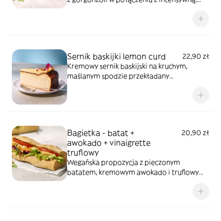
długo dojrzewającą szynką szwarcwaldzką
wędzoną dymem jodłowym oraz z soczystą
gruszką
Sernik baskijki lemon curd
22,90 zł
Kremowy sernik baskijski na kruchym,
maślanym spodzie przekładany
intensywnym i orzeźwiającym kremem
cytrynowym
Bagietka - batat +
20,90 zł
awokado + vinaigrette
truflowy
Wegańska propozycja z pieczonym
batatem, kremowym awokado i truflowym
vinaigrette