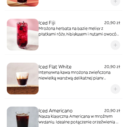
Iced Fiji
20,90 zł
Mrożona herbata na bazie melisy z
płatkami róży, hibiskusem i nutami owoców
leśnych, podana z kruszonym lodem i
ozdobiona pączkami róży.
Iced Flat White
20,90 zł
Intensywna kawa mrożona zwieńczona
niewielką warstwą delikatnej piany
mlecznej.
Iced Americano
20,90 zł
Nasza klasyczna Americana w mroźnym
wydaniu. Idealne połączenie orzeźwienia z