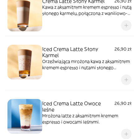
Crema Latte Słony Karmel
26,90 zł
Kawa z aksamitnym kremem espresso i nutą
słonego karmelu, połączona z waniliowo-
owsianym napojem proteinowym. Gładka,
kremowa kompozycja z zawartością 10
gramów białka.
Iced Crema Latte Słony
26,90 zł
Karmel
Orzeźwiająca mrożona kawa z aksamitnym
kremem espresso i nutami słonego
karmelu, uzupełniona waniliowo-owsianym
napojem proteinowym. Idealna wiosenna
propozycja z 10 gramami białka.
Iced Crema Latte Owoce
26,90 zł
leśne
Mrożona latte z aksamitnym kremem
espresso i owocami leśnymi.