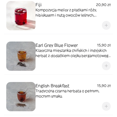
Fiji
20,90 zł
Kompozycja melisy z płatkami róży,
hibiskusem i nutą owoców leśnych,
ozdobiona pączkami róży.
Earl Grey Blue Flower
15,90 zł
Klasyczna mieszanka chińskich i indyjskich
herbat z dodatkiem olejku bergamotowego
i kwiatków bławatka.
English Breakfast
15,90 zł
Tradycyjna czarna herbata o pełnym,
mocnym smaku.