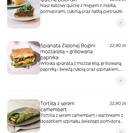
Nasz kultowy quiche z mięsem z indyka,
pomidorami, cukinią oraz natką pietruszki
Spianata Zielonej Bogini
22,90 zł
mozzarella + grillowana
papryka
Włoska spianata z mozzarellą, grillowaną
papryką i świeżą rukolą oraz szpinakiem,
połączona aromatycznym sosem Zielonej
Bogini. Zielona, ziołowa kompozycja z
wyraźną nutą świeżości.
Tortilla z serem
22,90 zł
camembert
Tortilla z serem camembert i warzywami z
dodatkiem szpinaku, świeżego pomidora
oraz pastą muhammara