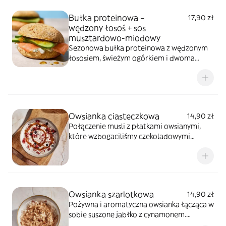
Bułka proteinowa –
17,90 zł
wędzony łosoś + sos
musztardowo-miodowy
Sezonowa bułka proteinowa z wędzonym
łososiem, świeżym ogórkiem i dwoma
sosami: musztardowo-miodowym oraz
jogurtowo-koperkowym.
Owsianka ciasteczkowa
14,90 zł
Połączenie musli z płatkami owsianymi,
które wzbogaciliśmy czekoladowymi
ciasteczkami i karmelem. Kompozycję
dopełniają owoce lasu.
Owsianka szarlotkowa
14,90 zł
Pożywna i aromatyczna owsianka łącząca w
sobie suszone jabłko z cynamonem.
Produkt bez dodatku cukru.