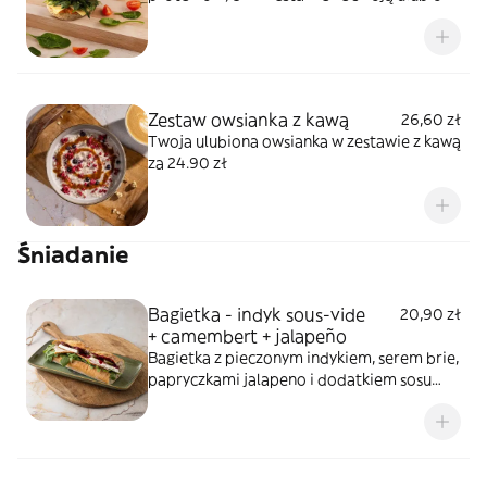
kawą i zapewnij sobie dawkę zdrowej
energii
Zestaw owsianka z kawą
26,60 zł
Twoja ulubiona owsianka w zestawie z kawą
za 24.90 zł
Śniadanie
Bagietka - indyk sous-vide
20,90 zł
+ camembert + jalapeño
Bagietka z pieczonym indykiem, serem brie,
papryczkami jalapeno i dodatkiem sosu
żurawinowego.