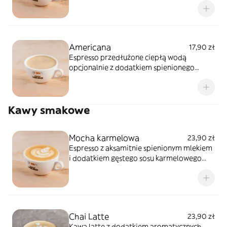
Americana
17,90 zł
Espresso przedłużone ciepłą wodą
opcjonalnie z dodatkiem spienionego
mleka.
Kawy smakowe
Mocha karmelowa
23,90 zł
Espresso z aksamitnie spienionym mlekiem
i dodatkiem gęstego sosu karmelowego
oraz prażonymi orzeszkami.
Chai Latte
23,90 zł
Kawa latte z dodatkiem aromatycznych