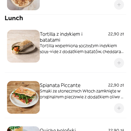
Lunch
Tortilla z indykiem i
22,90 zł
batatami
Tortilla wypełniona soczystym indykiem
sous-vide z dodatkiem batatów, cheddara,
świeżych warzyw oraz sosu anchois.
Spianata Piccante
22,90 zł
Smaki ze słonecznych Włoch zamknięte w
oryginalnym pieczywie z dodatkiem oliwy z
oliwek. Wersja z mozzarellą, pikantną
włoską kiełbasą oraz oliwą truflową.
Quiche boloński
22,90 zł