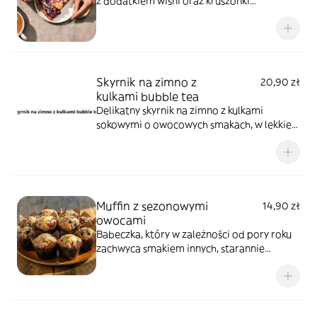
z dodatkiem wiśni oraz kruszonki
marcepanowej
Skyrnik na zimno z
20,90 zł
kulkami bubble tea
Delikatny skyrnik na zimno z kulkami
sokowymi o owocowych smakach, w lekkiej
galaretce
Muffin z sezonowymi
14,90 zł
owocami
Babeczka, który w zależności od pory roku
zachwyca smakiem innych, starannie
dobranych owoców