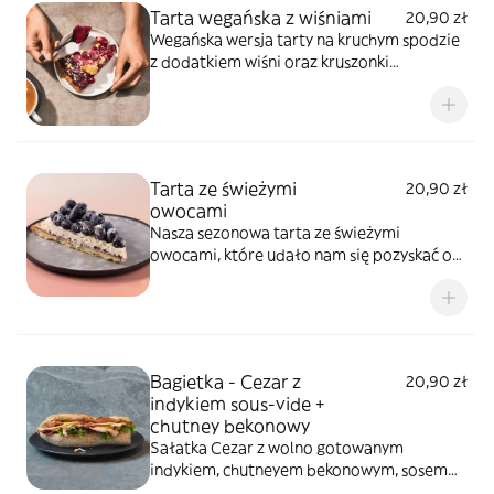
Tarta wegańska z wiśniami
20,90 zł
Wegańska wersja tarty na kruchym spodzie
z dodatkiem wiśni oraz kruszonki
marcepanowej
Tarta ze świeżymi
20,90 zł
owocami
Nasza sezonowa tarta ze świeżymi
owocami, które udało nam się pozyskać od
lokalnych dostawców
Bagietka - Cezar z
20,90 zł
indykiem sous-vide +
chutney bekonowy
Sałatka Cezar z wolno gotowanym
indykiem, chutneyem bekonowym, sosem
anchois i pomidorem w chrupiącej bagietce