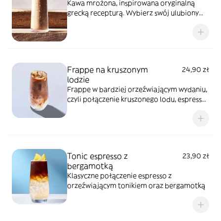
Kawa mrożona, inspirowana oryginalną
grecką recepturą. Wybierz swój ulubiony
wariant smakowy - klasyczną lub
truskawkową
Frappe na kruszonym
24,90 zł
lodzie
Frappe w bardziej orzeźwiającym wydaniu,
czyli połączenie kruszonego lodu, espresso
oraz mleka.
Tonic espresso z
23,90 zł
bergamotką
Klasyczne połączenie espresso z
orzeźwiającym tonikiem oraz bergamotką