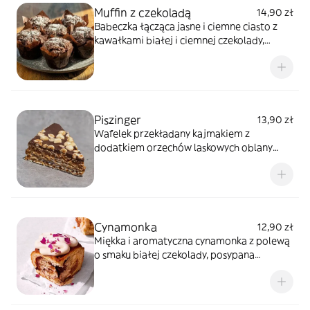
Muffin z czekoladą
14,90 zł
Babeczka łącząca jasne i ciemne ciasto z
kawałkami białej i ciemnej czekolady,
delikatnie oprószona cukrem pudrem
Piszinger
13,90 zł
Wafelek przekładany kajmakiem z
dodatkiem orzechów laskowych oblany
czekoladą deserową.
Cynamonka
12,90 zł
Miękka i aromatyczna cynamonka z polewą
o smaku białej czekolady, posypana
delikatnymi płatkami piwonii.