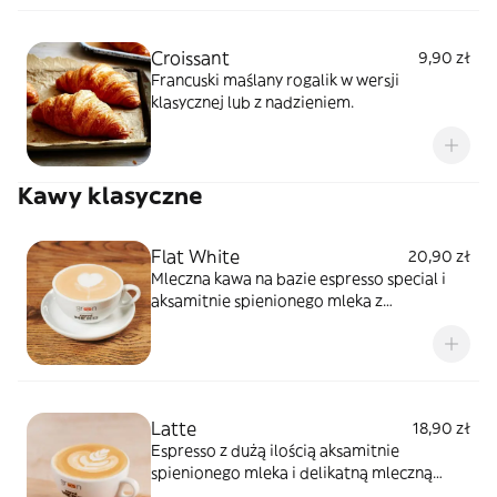
Croissant
9,90 zł
Francuski maślany rogalik w wersji
klasycznej lub z nadzieniem.
Kawy klasyczne
Flat White
20,90 zł
Mleczna kawa na bazie espresso special i
aksamitnie spienionego mleka z
mikropianką.
Latte
18,90 zł
Espresso z dużą ilością aksamitnie
spienionego mleka i delikatną mleczną
pianką.