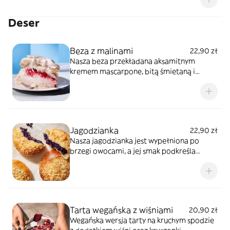
Deser
Beza z malinami
22,90 zł
Nasza beza przekładana aksamitnym
kremem mascarpone, bitą śmietaną i
konfiturą z malin.
Jagodzianka
22,90 zł
Nasza jagodzianka jest wypełniona po
brzegi owocami, a jej smak podkreśla
aromatyczna kruszonka marcepanowa
Tarta wegańska z wiśniami
20,90 zł
Wegańska wersja tarty na kruchym spodzie