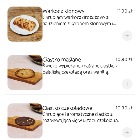
Warkocz klonowy
11,90 zł
Chrupiący warkocz drożdżowy z
nadzieniem z syropem klonowym i
orzechami pekan
Ciastko maślane
10,90 zł
Świeżo wypiekane, maślane ciastko z
belgijską czekoladą oraz wanilią.
Ciastko czekoladowe
10,90 zł
Chrupiące i aromatyczne ciastko z
rozpływającą się w ustach czekoladą.