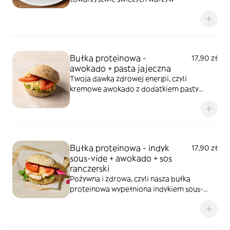
Bułka proteinowa -
17,90 zł
awokado + pasta jajeczna
Twoja dawka zdrowej energii, czyli
kremowe awokado z dodatkiem pasty
jajecznej w chrupiącej bułeczce.
Bułka proteinowa - indyk
17,90 zł
sous-vide + awokado + sos
ranczerski
Pożywna i zdrowa, czyli nasza bułka
proteinowa wypełniona indykiem sous-
vide w tymianku i rozmarynie z dodatkiem
awokado i sosu ranczerskiego.