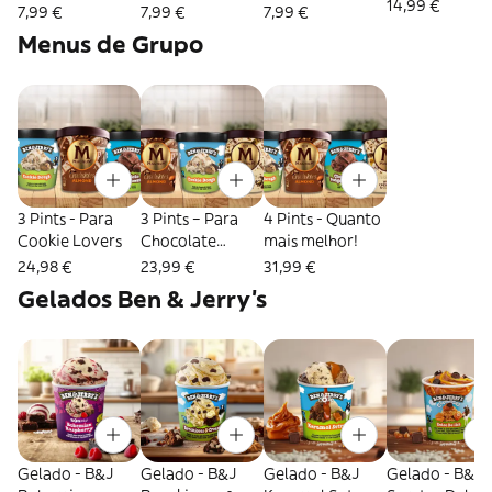
14,99 €
White Chocolate
Gold Caramel
Salted Caramel
7,99 €
7,99 €
7,99 €
& Cookies
Billionaire
Menus de Grupo
3 Pints - Para
3 Pints – Para
4 Pints - Quanto
Cookie Lovers
Chocolate
mais melhor!
Lovers
24,98 €
23,99 €
31,99 €
Gelados Ben & Jerry's
Gelado - B&J
Gelado - B&J
Gelado - B&J
Gelado - B&J