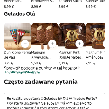
Bohemian
Brookieees &
Karamel Sutra
Sundae Dulce
Raspberry
Cream
De-Lish
8,99 €
8,99 €
8,99 €
8,99 €
Gelados Olá
2 uni Cone Perna
Magnum
Magnum Pint
Magnum Pint
de Pau
Amêndoas
Double Salted
Amêndoas
(Pauzinho/Stick)
Caramel
3,75 €
5,50 €
7,99 €
7,99 €
Sprawdź podobne punkty w tej kategorii:
Lody
Przekąski
Słodycze
Często zadawane pytania
Ile kosztuje dostawa z Gelados by Olá w mieście Porto?
Opłatę za dostawę z Gelados by Olá w mieście Porto
możesz sprawdzić u góry strony. Zobaczysz ją też w