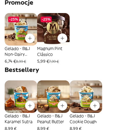
Promocje
-25%
-25%
Gelado - B&J
Magnum Pint
Non-Dairy
Clássico
Cookies on
6,74 €
5,99 €
8,99 €
7,99 €
Cookie Dough
Bestsellery
Gelado - B&J
Gelado - B&J
Gelado - B&J
Karamel Sutra
Peanut Butter
Cookie Dough
8,99 €
8,99 €
8,99 €