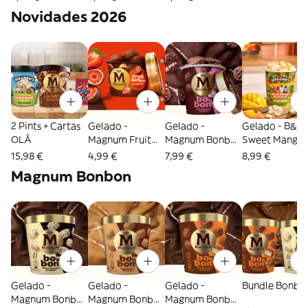
Novidades 2026
2 Pints + Cartas
Gelado -
Gelado -
Gelado - B&J
OLÁ
Magnum Fruit
Magnum Bonbon
Sweet Mango
Bonbon
Chocolate &
Memories
15,98 €
4,99 €
7,99 €
8,99 €
Strawberry
Cherry
Magnum Bonbon
Gelado -
Gelado -
Gelado -
Bundle Bonbo
Magnum Bonbon
Magnum Bonbon
Magnum Bonbon