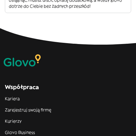
osiągnąć, musisz uiścić opłatę dodatkową, a wtedy glovo
dotrze do Ciebie bez żadnych przeszkód!
Współpraca
Kariera
Zarejestruj swoją firmę
Kurierzy
Glovo Business