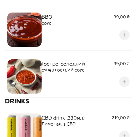
BBQ
39,00 ₴
соус
Гостро-солодкий
39,00 ₴
супер гострий соус
DRINKS
CBD drink (330мл)
219,00 ₴
Лимонад із CBD