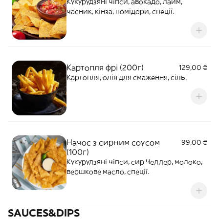
Кукурудзяні чіпси, авокадо, лайм,
часник, кінза, помідори, спеції.
Картопля фрі (200г)
129,00 ₴
Картопля, олія для смаження, сіль.
Начос з сирним соусом
99,00 ₴
(100г)
Кукурудзяні чіпси, сир Чеддер, молоко,
вершкове масло, спеції.
SAUCES&DIPS