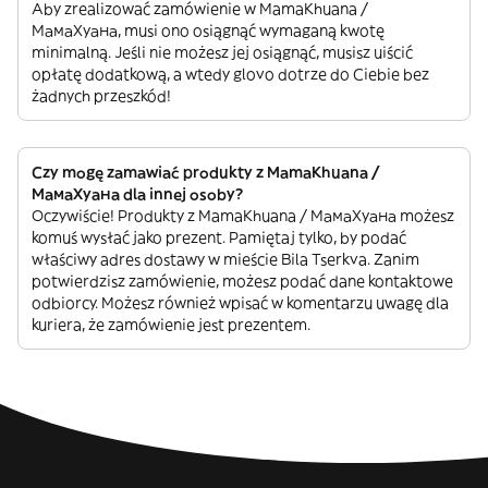
Aby zrealizować zamówienie w MamaKhuana /
МамаХуана, musi ono osiągnąć wymaganą kwotę
minimalną. Jeśli nie możesz jej osiągnąć, musisz uiścić
opłatę dodatkową, a wtedy glovo dotrze do Ciebie bez
żadnych przeszkód!
Czy mogę zamawiać produkty z MamaKhuana /
МамаХуана dla innej osoby?
Oczywiście! Produkty z MamaKhuana / МамаХуана możesz
komuś wysłać jako prezent. Pamiętaj tylko, by podać
właściwy adres dostawy w mieście Bila Tserkva. Zanim
potwierdzisz zamówienie, możesz podać dane kontaktowe
odbiorcy. Możesz również wpisać w komentarzu uwagę dla
kuriera, że zamówienie jest prezentem.