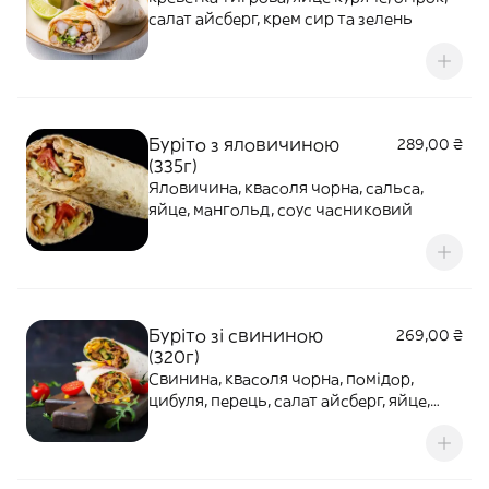
салат айсберг, крем сир та зелень
Буріто з яловичиною
289,00 ₴
(335г)
Яловичина, квасоля чорна, сальса,
яйце, мангольд, соус часниковий
Буріто зі свининою
269,00 ₴
(320г)
Свинина, квасоля чорна, помідор,
цибуля, перець, салат айсберг, яйце,
джем Чилі