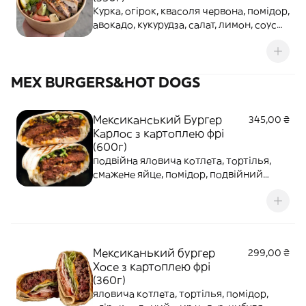
Курка, огірок, квасоля червона, помідор,
авокадо, кукурудза, салат, лимон, соус
Табаско, соус часниковий, кунжут
MEX BURGERS&HOT DOGS
Мексиканський Бургер
345,00 ₴
Карлос з картоплею фрі
(600г)
подвійна яловича котлета, тортілья,
смажене яйце, помідор, подвійний
сирчедер, огірок, карамелізована
цибуля, майонез / кетчуп
Мексиканький бургер
299,00 ₴
Хосе з картоплею фрі
(360г)
яловича котлета, тортілья, помідор,