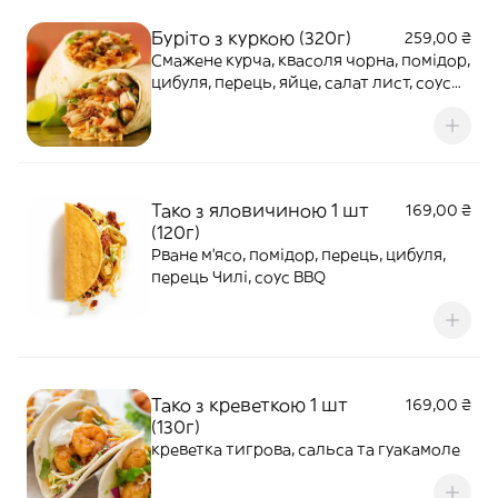
Буріто з куркою (320г)
259,00 ₴
Смажене курча, квасоля чорна, помідор,
цибуля, перець, яйце, салат лист, соус
Спайс, соус BBQ
Тако з яловичиною 1 шт
169,00 ₴
(120г)
Рване м'ясо, помідор, перець, цибуля,
перець Чилі, соус BBQ
Тако з креветкою 1 шт
169,00 ₴
(130г)
креветка тигрова, сальса та гуакамоле