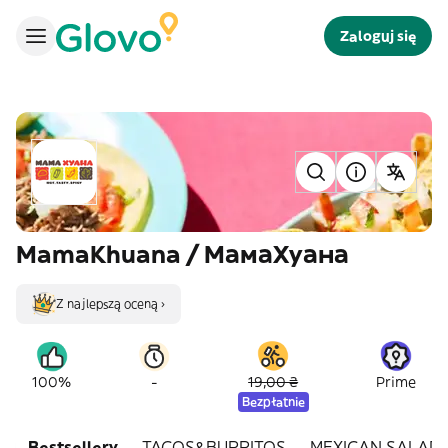
Zaloguj się
MamaKhuana / МамаХуана
Z najlepszą oceną ›
-
100%
19,00 ₴
Prime
Bezpłatnie
Bestsellery
TACOS&BURRITOS
MEXICAN SALAD