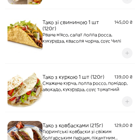
Тако зі свининою 1 шт
145,00 ₴
(120г)
Рване м'ясо, салат лолла росса,
кукурудза, квасоля чорна, cоус Чилі
Тако з куркою 1 шт (120г)
139,00 ₴
Смажене курча, лолла россо, помідор,
авокадо, кукурудза, соус томатний
Тако з ковбасками (215г)
129,00 ₴
Тюрингські ковбаски зі свіжим
болгарським перцем, пікантним