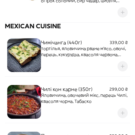
огірок солоний, сир чедер, цибуля,
лист салату, майонез / кетчуп
MEXICAN CUISINE
Чимічанга (440г)
339,00 ₴
тортілья, яловичина рване м'ясо, овочі,
перець, кукурудза, квасоля червона,
сир, соус BBQ, соус сирний
Чилі кон карне (350г)
299,00 ₴
Яловичина, овочевий мікс, перець Чилі,
квасоля чорна, Табаско