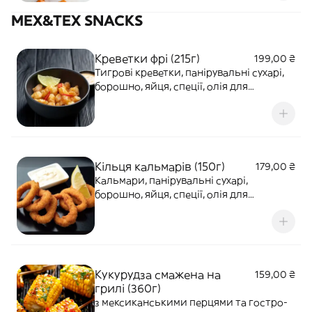
MEX&TEX SNACKS
Креветки фрі (215г)
199,00 ₴
Тигрові креветки, панірувальні сухарі,
борошно, яйця, спеції, олія для
смаження.
Кільця кальмарів (150г)
179,00 ₴
Кальмари, панірувальні сухарі,
борошно, яйця, спеції, олія для
смаження.
Кукурудза смажена на
159,00 ₴
грилі (360г)
з мексиканськими перцями та гостро-