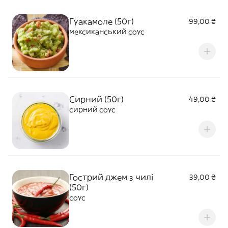
Гуакамоле (50г)
99,00 ₴
мексиканський соус
Сирний (50г)
49,00 ₴
сирний соус
Гострий джем з чилі
39,00 ₴
(50г)
соус