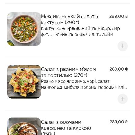
Мексиканський салат з
299,00 ₴
кактусом (290г)
Кактус консервований, помідор, сир
фета, зелень, перець чилі та лайм
Салат з рваним м'ясом
289,00 ₴
та тортилью (270г)
Рване м'ясо яловиче, чері, салат
мангольд, цибуля, зелень, перець Чилі,
соус гостро-солодкий
Салат з овочами,
289,00 ₴
квасолею та куркою
(350г)