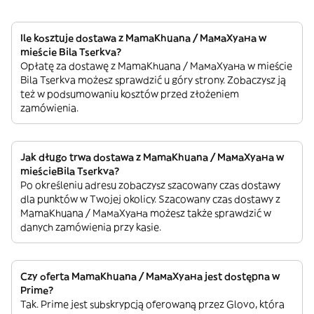
Ile kosztuje dostawa z MamaKhuana / МамаХуана w
mieście Bila Tserkva?
Opłatę za dostawę z MamaKhuana / МамаХуана w mieście
Bila Tserkva możesz sprawdzić u góry strony. Zobaczysz ją
też w podsumowaniu kosztów przed złożeniem
zamówienia.
Jak długo trwa dostawa z MamaKhuana / МамаХуана w
mieścieBila Tserkva?
Po określeniu adresu zobaczysz szacowany czas dostawy
dla punktów w Twojej okolicy. Szacowany czas dostawy z
MamaKhuana / МамаХуана możesz także sprawdzić w
danych zamówienia przy kasie.
Czy oferta MamaKhuana / МамаХуана jest dostępna w
Prime?
Tak. Prime jest subskrypcją oferowaną przez Glovo, która