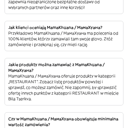
zapewnia nieograniczone bezpłatne dostawy od
wybranych partnerów oraz inne korzyści!
Jak klienci oceniają MamaKhuana / МамаХуана?
Przykładowo MamaKhuana / МамаХуана ma polecenia od
100% klientów, którzy zamawiali tam swoje glovo. Złóż
zamówienie i przekonaj się, czy mieli rację.
Jakie produkty można zamawiać z MamaKhuana /
МамаХуана?
MamaKhuana / МамаХуана oferuje produkty w kategorii
„RESTAURANT”. Zobacz listę produktów powyżej i
sprawdź, co możesz zamówić. Nie zapomnij, by sprawdzić
ofertę innych punktów z kategorii RESTAURANT w mieście
Bila Tserkva.
Czy w MamaKhuana / МамаХуана obowiązuje minimalna
wartość zamówienia?