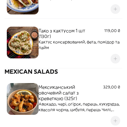
халапеньйо та кримською цибулею.
Поєднання має насичений смак із
легкою гостринкою та овочевою
свіжістю.
Тако з кактусом 1 шт
119,00 ₴
(130г)
Кактус консервований, фета, помідор та
лайм
MEXICAN SALADS
Мексиканський
329,00 ₴
овочевий салат з
креветкою (325г)
Авокадо, чері, огірок, перець, кукурудза,
квасоля чорна, цибуля, перець Чилі,
зелень, кунжут