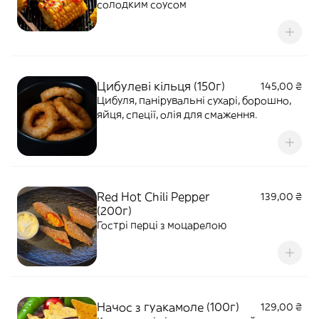
солодким соусом
Цибулеві кільця (150г)
145,00 ₴
Цибуля, панірувальні сухарі, борошно,
яйця, спеції, олія для смаження.
Red Hot Chili Pepper
139,00 ₴
(200г)
Гострі перці з моцарелою
Начос з гуакамоле (100г)
129,00 ₴