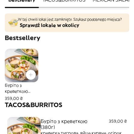
W tej chwili lokal jest zamknięty. Szukasz podobnego miejsca?
Sprawdź lokale w okolicy
Bestsellery
Буріто з
креветкою
(380г)
359,00 ₴
TACOS&BURRITOS
Буріто з креветкою
359,00 ₴
(380г)
креветка тигрова, яйце куряче, огірок,