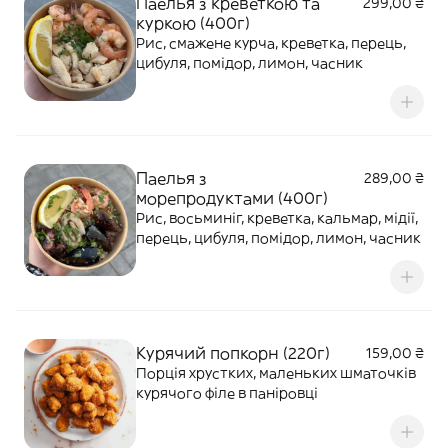
Паелья з креветкою та
299,00 ₴
куркою (400г)
Рис, смажене курча, креветка, перець,
цибуля, помідор, лимон, часник
Паелья з
289,00 ₴
морепродуктами (400г)
Рис, восьминіг, креветка, кальмар, мідії,
перець, цибуля, помідор, лимон, часник
Курячий попкорн (220г)
159,00 ₴
Порція хрустких, маленьких шматочків
курячого філе в паніровці