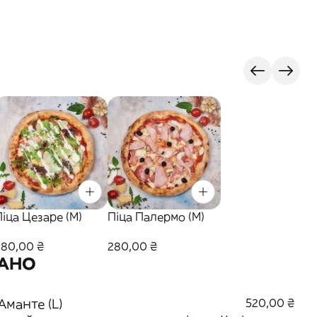
Піца Цезаре (M)
Піца Палермо (M)
280,00 ₴
280,00 ₴
ТАНО
Аманте (L)
520,00 ₴