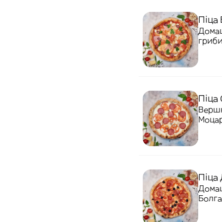
Піца 
Домаш
гриби
Піца 
Вершк
Моца
Піца 
Домаш
Болга