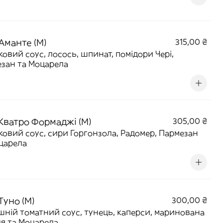
Аманте (M)
315,00 ₴
овий соус, лосось, шпинат, помідори Чері,
зан та Моцарела
 Кватро Формаджі (M)
305,00 ₴
овий соус, сири Горгонзола, Радомер, Пармезан
царела
Туно (M)
300,00 ₴
ній томатний соус, тунець, каперси, маринована
я та Моцарела