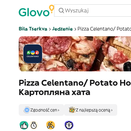
Bila Tserkva
Jedzenie
Pizza Celentano/ Pota
Pizza Celentano/ Potato H
Картопляна хата
Zgodność cen ›
Z najlepszą oceną ›