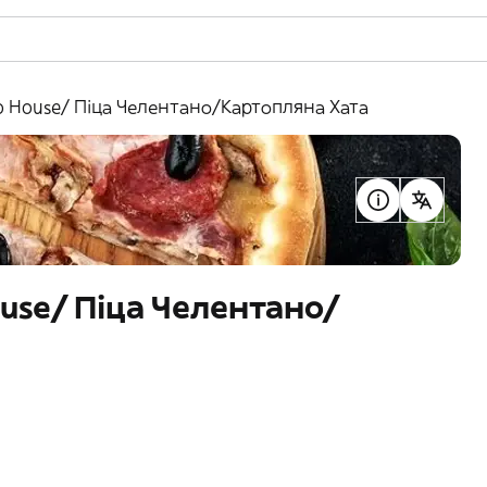
to House/ Піца Челентано/Картопляна Хата
ouse/ Піца Челентано/