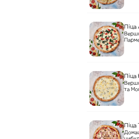
Піца 
Вершк
Парме
Піца
Вершк
та Мо
Піца 
Домаш
цибул