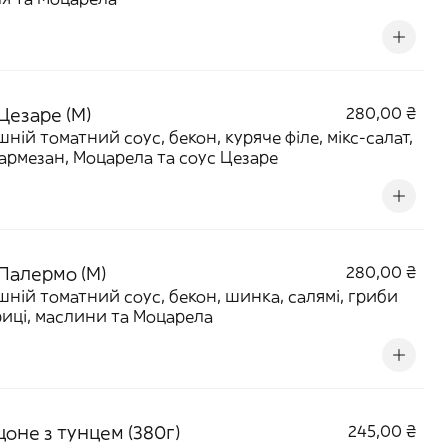
Цезаре (M)
280,00 ₴
ній томатний соус, бекон, куряче філе, мікс-салат,
армезан, Моцарела та соус Цезаре
 Палермо (M)
280,00 ₴
ній томатний соус, бекон, шинка, салямі, гриби
иці, маслини та Моцарела
оне з тунцем (380г)
245,00 ₴