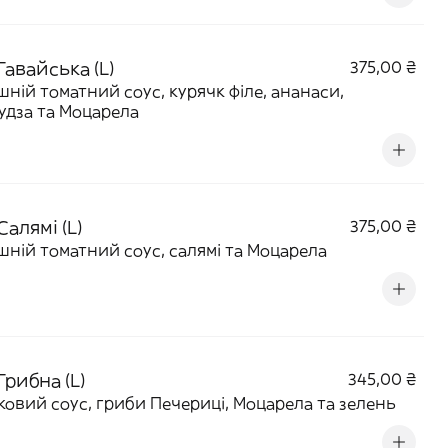
Гавайська (L)
375,00 ₴
ній томатний соус, курячк філе, ананаси,
удза та Моцарела
Салямі (L)
375,00 ₴
ній томатний соус, салямі та Моцарела
Грибна (L)
345,00 ₴
овий соус, гриби Печериці, Моцарела та зелень