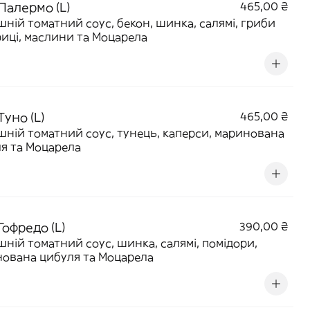
Палермо (L)
465,00 ₴
ній томатний соус, бекон, шинка, салямі, гриби
иці, маслини та Моцарела
Туно (L)
465,00 ₴
ній томатний соус, тунець, каперси, маринована
я та Моцарела
Гофредо (L)
390,00 ₴
ній томатний соус, шинка, салямі, помідори,
ована цибуля та Моцарела