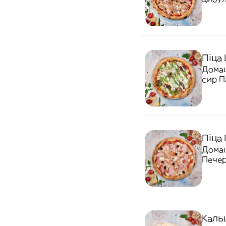
Піца 
Домаш
сир П
Піца
Домаш
Печер
Кальц