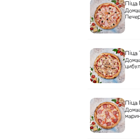
Піца 
Домаш
Печер
Піца 
Домаш
цибул
Піца 
Домаш
марин