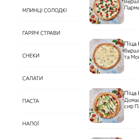
Вершк
Парме
МЛИНЦІ СОЛОДКІ
ГАРЯЧІ СТРАВИ
Піца 
Вершк
СНЕКИ
та Мо
САЛАТИ
Піца 
Домаш
ПАСТА
сир П
НАПОЇ