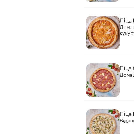
Піца 
Домаш
кукур
Піца 
Домаш
Піца 
Вершк