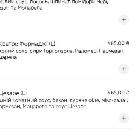
овий соус, лосось, шпинат, помідори Чері,
зан та Моцарела
Кватро Формаджі (L)
485,00 ₴
овий соус, сири Горгонзола, Радомер, Пармезан
царела
Цезаре (L)
465,00 ₴
ній томатний соус, бекон, куряче філе, мікс-салат,
армезан, Моцарела та соус Цезаре