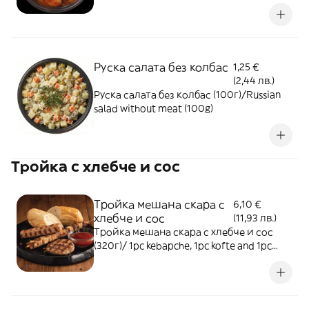
Руска салата без колбас
1,25 €
(2,44 лв.)
Руска салата без колбас (100г)/Russian
salad without meat (100g)
Тройка с хлебче и сос
Тройка мешана скара с
6,10 €
хлебче и сос
(11,93 лв.)
Тройка мешана скара с хлебче и сос
(320г)/ 1pc kebapche, 1pc kofte and 1pc
pork skewer with a piece of bread and one
sauce (320g)