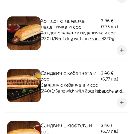
Хот дог с телешка
3,96 €
наденичка и сос
(7,75 лв.)
Хот дог с телешка наденичка и сос
(220г)/Beef dog with one sauce(220g)
Сандвич с кебапчета и
3,46 €
сос
(6,77 лв.)
Сандвич с кебапчета и сос
(240г)/Sandwich with 2pcs kebapche and
one sauce (240g)
Сандвич с кюфтета и
3,46 €
сос
(6,77 лв.)