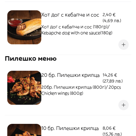
Хот дог с кебапче и сос
2,40 €
(4,69 лв.)
Хот дог с кебапче и сос (180гр)/
Kebapche dog with one sauce(180g)
Пилешко меню
20 бр. Пилешки крилца
14,26 €
(27,89 лв.)
20бр. Пилешки крилца (800г)/ 20pcs
Chicken wings (800g)
10 бр. Пилешки крилца
8,06 €
(15,76 лв.)