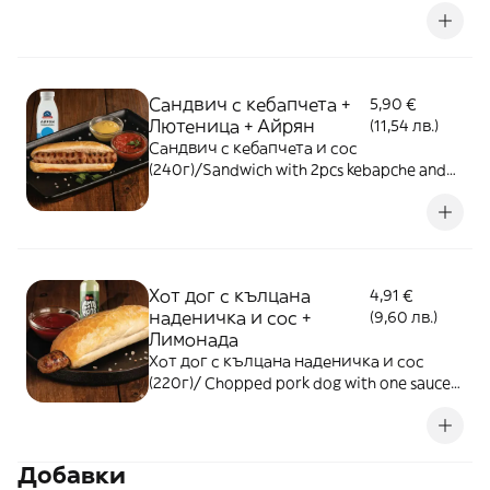
sauce (240g) + Салата Снежанка (100г)/ A
traditional yoghurt salad - 100g + Coca-
Cola Original Taste (330мл)
Сандвич с кебапчета +
5,90 €
Лютеница + Айрян
(11,54 лв.)
Сандвич с кебапчета и сос
(240г)/Sandwich with 2pcs kebapche and
one sauce (240g)
Хот дог с кълцана
4,91 €
наденичка и сос +
(9,60 лв.)
Лимонада
Хот дог с кълцана наденичка и сос
(220г)/ Chopped pork dog with one sauce
(220g) + Лимонада
Добавки