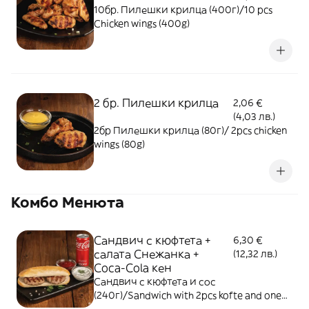
10бр. Пилешки крилца (400г)/10 pcs
Chicken wings (400g)
2 бр. Пилешки крилца
2,06 €
(4,03 лв.)
2бр Пилешки крилца (80г)/ 2pcs chicken
wings (80g)
Комбо Менюта
Сандвич с кюфтета +
6,30 €
салата Снежанка +
(12,32 лв.)
Coca-Cola кен
Сандвич с кюфтета и сос
(240г)/Sandwich with 2pcs kofte and one