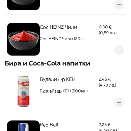
Сос HEINZ Чили
0,30 €
(0,59 лв.)
Сос HEINZ Чили (20 г)
Бира и Coca-Cola напитки
Будвайзер КЕН
2,45 €
(4,79 лв.)
Будвайзер КЕН (500мл)
Red Bull
2,25 €
(4,40 лв.)