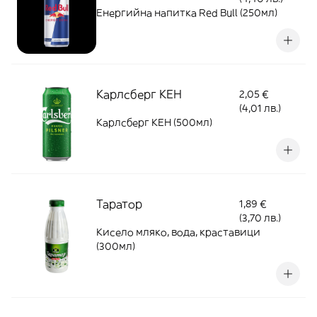
Енергийна напитка Red Bull (250мл)
Карлсберг КЕН
2,05 €
(4,01 лв.)
Карлсберг КЕН (500мл)
Таратор
1,89 €
(3,70 лв.)
Кисело мляко, вода, краставици
(300мл)