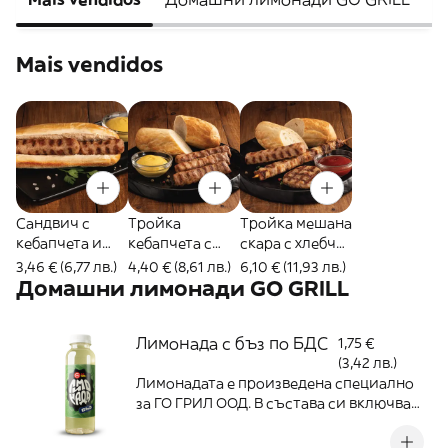
Mais vendidos
Сандвич с
Тройка
Тройка мешана
кебапчета и
кебапчета с
скара с хлебче
сос
хлебче и сос
и сос
3,46 € (6,77 лв.)
4,40 € (8,61 лв.)
6,10 € (11,93 лв.)
Домашни лимонади GO GRILL
Лимонада с бъз по БДС
1,75 €
(3,42 лв.)
Лимонадата е произведена специално
за ГО ГРИЛ ООД. В състава си включва
фина бяла кристална захар и пресни
плодове от доказани български