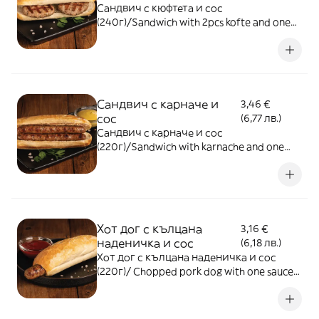
Сандвич с кюфтета и сос
(240г)/Sandwich with 2pcs kofte and one
sauce (240g)
Сандвич с карначе и
3,46 €
сос
(6,77 лв.)
Сандвич с карначе и сос
(220г)/Sandwich with karnache and one
sauce (220g)
Хот дог с кълцана
3,16 €
наденичка и сос
(6,18 лв.)
Хот дог с кълцана наденичка и сос
(220г)/ Chopped pork dog with one sauce
(220g)