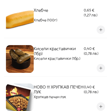
Хлебче
0,65 €
(1,27 лв.)
Хлебче (100г)
Кисели краставички
0,40 €
(1бр)
(0,78 лв.)
Кисели краставички (1бр.)
НОВО !!! ХРУПКАВ ПЕЧЕН
0,40 €
ЛУК
(0,78 лв.)
Хрупкав печен лук