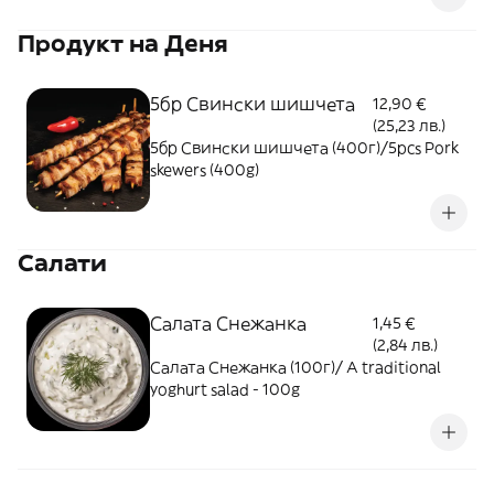
производители - без консерванти,
Продукт на Деня
оцветители и подобрители - 400мл
5бр Свински шишчета
12,90 €
(25,23 лв.)
5бр Свински шишчета (400г)/5pcs Pork
skewers (400g)
Салати
Салата Снежанка
1,45 €
(2,84 лв.)
Салата Снежанка (100г)/ A traditional
yoghurt salad - 100g