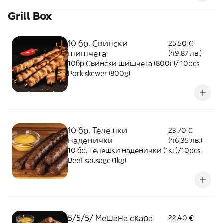
Grill Box
10 бр. Свински
25,50 €
шишчета
(49,87 лв.)
10бр Свински шишчета (800г)/ 10pcs
Pork skewer (800g)
10 бр. Телешки
23,70 €
наденички
(46,35 лв.)
10 бр. Телешки наденички (1кг)/10pcs
Beef sausage (1kg)
5/5/5/ Мешана скара
22,40 €