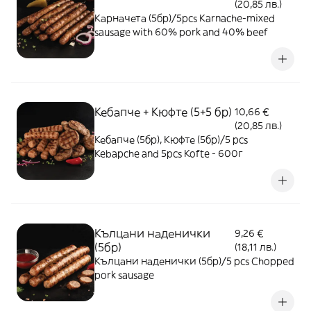
(20,85 лв.)
Карначета (5бр)/5pcs Karnache-mixed
sausage with 60% pork and 40% beef
Кебапче + Кюфте (5+5 бр)
10,66 €
(20,85 лв.)
Кебапче (5бр), Кюфте (5бр)/5 pcs
Kebapche and 5pcs Kofte - 600г
Кълцани наденички
9,26 €
(5бр)
(18,11 лв.)
Кълцани наденички (5бр)/5 pcs Chopped
pork sausage