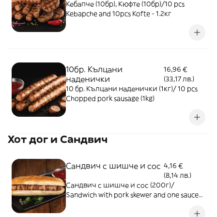
Кебапче (10бр), Кюфте (10бр)/10 pcs
Kebapche and 10pcs Kofte - 1.2кг
10бр. Кълцани
16,96 €
наденички
(33,17 лв.)
10 бр. Кълцани наденички (1кг)/ 10 pcs
Chopped pork sausage (1kg)
Хот дог и Сандвич
Сандвич с шишче и сос
4,16 €
(8,14 лв.)
Сандвич с шишче и сос (200г)/
Sandwich with pork skewer and one sauce
(200g)