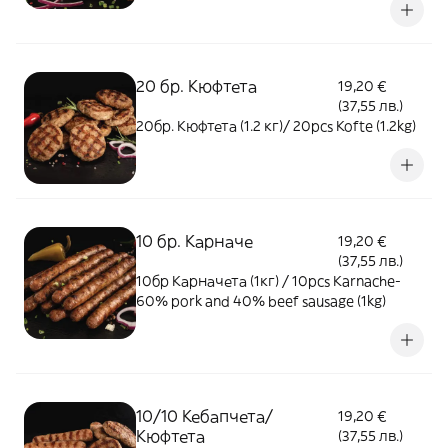
20 бр. Кюфтета
19,20 €
(37,55 лв.)
20бр. Кюфтета (1.2 кг)/ 20pcs Kofte (1.2kg)
10 бр. Карначе
19,20 €
(37,55 лв.)
10бр Карначета (1кг) / 10pcs Karnache-
60% pork and 40% beef sausage (1kg)
10/10 Кебапчета/
19,20 €
Кюфтета
(37,55 лв.)