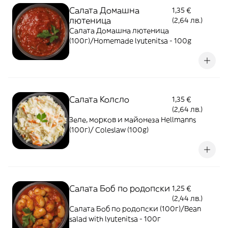
Салата Домашна
1,35 €
лютеница
(2,64 лв.)
Салата Домашна лютеница
(100г)/Homemade lyutenitsa - 100g
Салата Колсло
1,35 €
(2,64 лв.)
Зеле, морков и майонеза Hellmanns
(100г)/ Coleslaw (100g)
Cалата Боб по родопски
1,25 €
(2,44 лв.)
Cалата Боб по родопски (100г)/Bean
salad with lyutenitsa - 100г