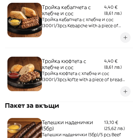
Тройка кебапчета с
4,40 €
хлебче и сос
(8,61 лв.)
Тройка кебапчета с хлебче и сос
(300г)/3pcs Kebapche with a piece of
bread and one sauce (300g)
Тройка кюфтета с
4,40 €
хлебче и сос
(8,61 лв.)
Тройка кюфтета с хлебче и сос
(300г)/3pcs kofte with a piece of bread
and one sauce (300g)
Пакет за вкъщи
Телешки наденички
13,10 €
(5бр)
(25,62 лв.)
Телешки наденички (5бр)/5 pcs Beef