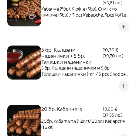
(43,81 лв.)
Кебапче (5бр), Кюфте (5бр), Свинско
шишче (5бр) / 5 pcs Kebapche, 5pcs Kofte,
5pcs Pork skewer - 1кг
5 бр. Кълцани
20,30 €
наденички + 5 бр.
(39,70 лв.)
Телешки наденички
5 бр. Кълцани наденички и 5 бр.
Телешки наденички (1кг)/ 5 pcs Chopped
pork sausage and 5 pcs Beef sausage (1kg)
20 бр. Кебапчета
19,20 €
(37,55 лв.)
20бр. Кебапчета (1.2кг)/ 20pcs Kebapche
(1.2kg)