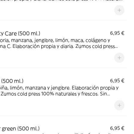
cos. Sin conservantes sin azúcares añadidos.
idos con fruta fresca, NO a través de purés ni
trados. Llénate de nutrientes!
y Care (500 ml.)
6,95 €
ria, manzana, jengibre, limón, maca, colágeno y
na C. Elaboración propia y diaria. Zumos cold press
aturales y frescos. Sin conservantes sin azúcares
a, NO a través de purés
centrados. Nútrete :)
 (500 ml.)
6,95 €
limón, manzana y jengibre. Elaboración propia y
. Zumos cold press 100% naturales y frescos. Sin
tes sin azúcares añadidos. Producidos con fruta
, NO a través de purés ni concentrados. Llénate de
ntes!
 green (500 ml.)
6,95 €