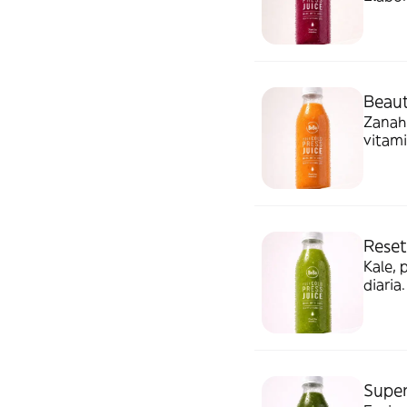
y fres
Produc
concen
Beaut
Zanaho
vitami
100% n
añadidos. Producidos con fruta fresc
ni con
Reset
Kale, piña, 
diaria
conservan
fresca
nutrie
Super