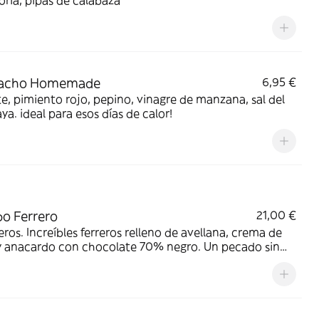
ria, pipas de calabaza
acho Homemade
6,95 €
, pimiento rojo, pepino, vinagre de manzana, sal del
ya. ideal para esos días de calor!
o Ferrero
21,00 €
eros. Increíbles ferreros relleno de avellana, crema de
y anacardo con chocolate 70% negro. Un pecado sin
aludable. Sin gluten Sin lácteos Sin azúcar
do