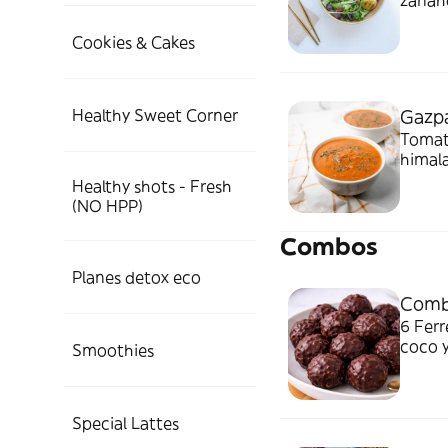
zanaho
Cookies & Cakes
Healthy Sweet Corner
Gazp
Tomate
himala
Healthy shots - Fresh
(NO HPP)
Combos
Planes detox eco
Comb
6 Ferr
coco 
Smoothies
culpa y super s
añadi
Special Lattes