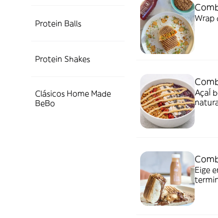
Combo
Wrap d
Protein Balls
Protein Shakes
Combo
AçaÍ bowl
Clásicos Home Made
natura
BeBo
mezcla
home 
Combo
Eige e
termina c
fácil 