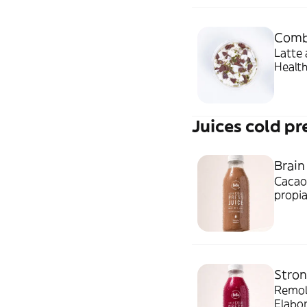
Comb
Latte 
Health
Juices cold p
Brain
Cacao,
propia
Sin cons
produc
Llénat
Stron
Remola
Elabor