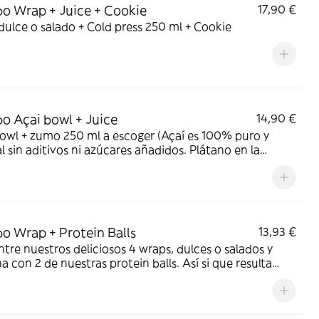
 Wrap + Juice + Cookie
17,90 €
ulce o salado + Cold press 250 ml + Cookie
 Açai bowl + Juice
14,90 €
 + zumo 250 ml a escoger (Açaí es 100% puro y
l sin aditivos ni azúcares añadidos. Plátano en la
. Topping de bayas de goji, chía, coco virutas, granola
made y crema de anacardos.
 Wrap + Protein Balls
13,93 €
ntre nuestros deliciosos 4 wraps, dulces o salados y
on 2 de nuestras protein balls. Así si que resulta
comer sano y delicioso!