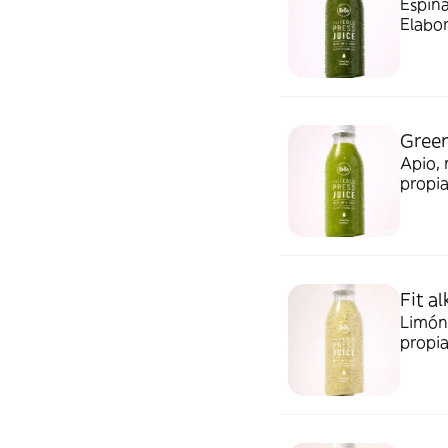
Espina
Elabor
y fres
Produc
conce
Green
Apio, 
propia
Sin cons
fruta 
de nut
Fit al
Limón,
propia
Sin cons
fruta 
de nut