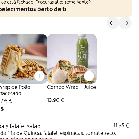
nto está fechado. Procuras algo semelhante?
belecimentos perto de ti
s
Wrap de Pollo
Combo Wrap + Juice
macerado
13,90 €
,95 €
as
a y falafel salad
11,95 €
da fría de Quinoa, falafel, espinacas, tomate seco,