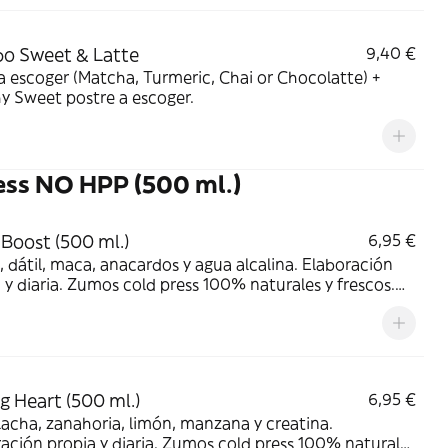
o Sweet & Latte
9,40 €
a escoger (Matcha, Turmeric, Chai or Chocolatte) +
y Sweet postre a escoger.
ress NO HPP (500 ml.)
 Boost (500 ml.)
6,95 €
 dátil, maca, anacardos y agua alcalina. Elaboración
 y diaria. Zumos cold press 100% naturales y frescos.
ervantes sin azúcares añadidos. Producidos con
tos frescos, NO a través de purés ni concentrados.
e de nutrientes!
g Heart (500 ml.)
6,95 €
cha, zanahoria, limón, manzana y creatina.
ación propia y diaria. Zumos cold press 100% naturales