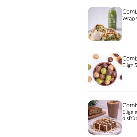
Comb
Wrap y
Combo
Elige 
Combo
Elige 
disfrú