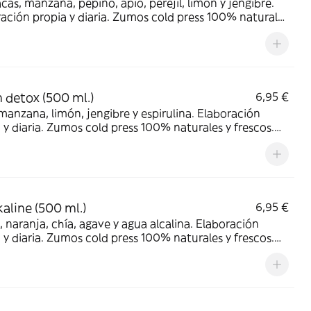
cas, manzana, pepino, apio, perejil, limón y jengibre.
ación propia y diaria. Zumos cold press 100% naturales
cos. Sin conservantes sin azúcares añadidos.
idos con fruta fresca, NO a través de purés ni
ntrados.
 detox (500 ml.)
6,95 €
manzana, limón, jengibre y espirulina. Elaboración
 y diaria. Zumos cold press 100% naturales y frescos.
ervantes sin azúcares añadidos. Producidos con
fresca, NO a través de purés ni concentrados. Llénate
rientes!
kaline (500 ml.)
6,95 €
 naranja, chía, agave y agua alcalina. Elaboración
 y diaria. Zumos cold press 100% naturales y frescos.
ervantes sin azúcares añadidos. Producidos con
fresca, NO a través de purés ni concentrados. Llénate
rientes!