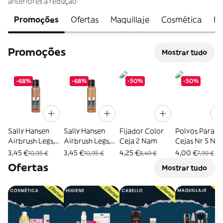
anteriores à redução
Promoções
Ofertas
Maquillaje
Cosmética
Hi
Promoções
Mostrar tudo
-68%
-68%
-50%
-50%
Sally Hansen
Sally Hansen
Fijador Color
Polvos Para
Airbrush Legs,
Airbrush Legs,
Ceja 2 Nam
Cejas Nr 5 Na
Maquillaje Para
Maquillaje Para
Ud
3,45 €
3,45 €
4,25 €
4,00 €
10,95 €
10,95 €
8,49 €
7,99 €
Piernas En Spray
Piernas En Spray
Ofertas
Mostrar tudo
75Ml
75Ml