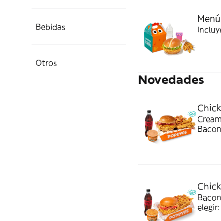
Menú 
Bebidas
Incluy
Otros
Novedades
Chic
Cream
Bacon 
bebida
combo
Chic
Bacon
elegir
Ideal 