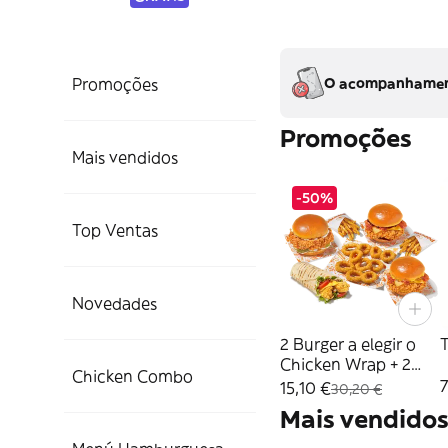
Promoções
O acompanhamento
Promoções
Mais vendidos
-50%
Top Ventas
Novedades
2 Burger a elegir o
T
Chicken Wrap + 2
Chicken Combo
Patatas + 10 Aros
7
15,10 €
30,20 €
Mais vendido