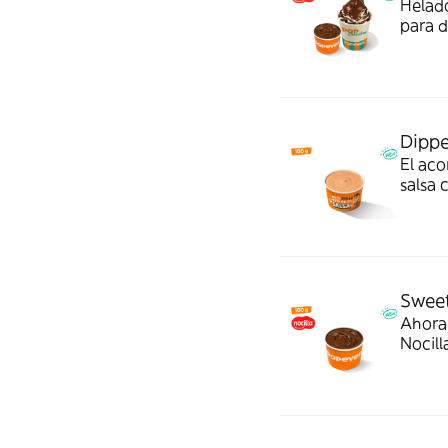
Helado
para d
Dippe
El aco
salsa 
le da 
Sweet
Ahora 
Nocill
postre