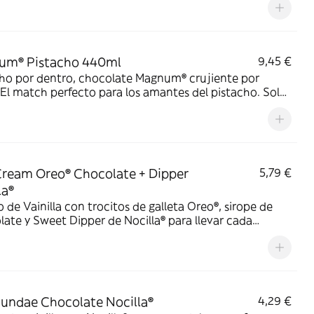
um® Pistacho 440ml
9,45 €
cho por dentro, chocolate Magnum® crujiente por
 El match perfecto para los amantes del pistacho. Solo
cilio.
ream Oreo® Chocolate + Dipper
5,79 €
la®
 de Vainilla con trocitos de galleta Oreo®, sirope de
ate y Sweet Dipper de Nocilla® para llevar cada
ada al siguiente nivel.
undae Chocolate Nocilla®
4,29 €