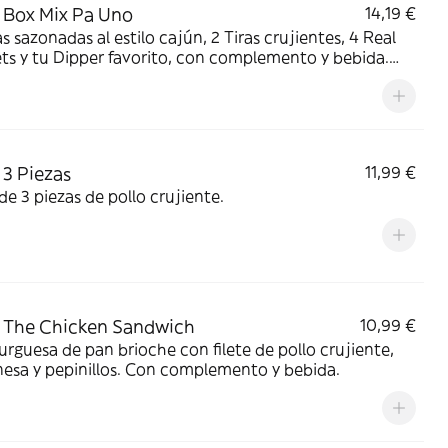
Box Mix Pa Uno
14,19 €
s sazonadas al estilo cajún, 2 Tiras crujientes, 4 Real
s y tu Dipper favorito, con complemento y bebida.
n una sola Box para que no tengas que elegir.
3 Piezas
11,99 €
e 3 piezas de pollo crujiente.
 The Chicken Sandwich
10,99 €
guesa de pan brioche con filete de pollo crujiente,
esa y pepinillos. Con complemento y bebida.