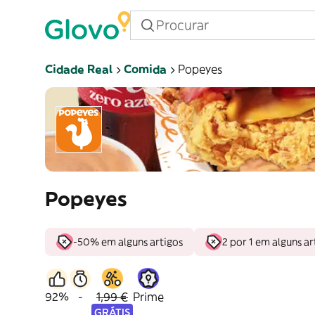
Cidade Real
Comida
Popeyes
Popeyes
-50% em alguns artigos
2 por 1 em alguns ar
92%
-
1,99 €
Prime
GRÁTIS