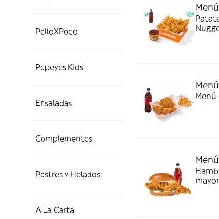
Menú 
Patata
Nugget
PolloXPoco
Todo e
Popeyes Kids
Menú 
Menú d
Ensaladas
Complementos
Menú
Hambur
Postres y Helados
mayon
A La Carta