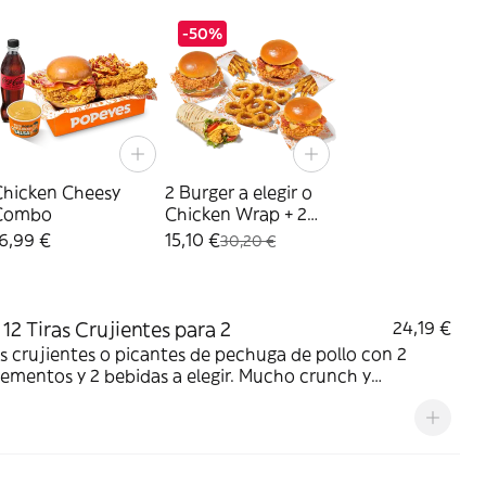
-50%
Chicken Cheesy
2 Burger a elegir o
Combo
Chicken Wrap + 2
Patatas + 10 Aros
6,99 €
15,10 €
30,20 €
12 Tiras Crujientes para 2
24,19 €
as crujientes o picantes de pechuga de pollo con 2
mentos y 2 bebidas a elegir. Mucho crunch y
dad; ideal para compartir entre dos.