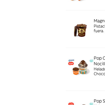
Magn
Pista
fuera.
a domi
Pop C
Nocil
Helado
Chocol
cuchar
Pop S