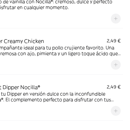
 de vainilla con Nocilla®: cremoso, dulce y perfecto
isfrutar en cualquier momento.
r Creamy Chicken
2,49 €
mpañante ideal para tu pollo crujiente favorito. Una
cremosa con ajo, pimienta y un ligero toque ácido que
un extra de sabor a cada bocado. Pruébala y verás.
 Dipper Nocilla®
2,49 €
tu Dipper en versión dulce con la inconfundible
a®. El complemento perfecto para disfrutar con tus
s favoritos.