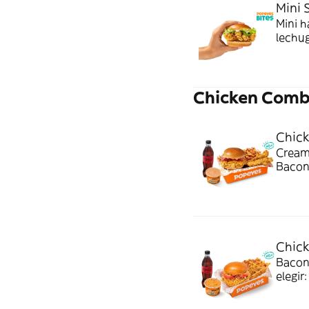
Mini 
Mini 
lechug
mome
Chicken Com
Chic
Cream
Bacon 
bebida
combo
Chic
Bacon
elegir
Ideal 