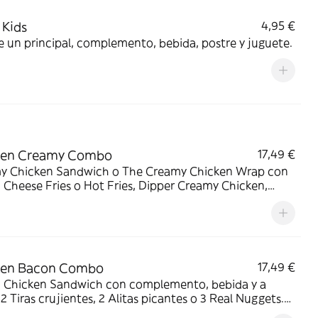
Kids
4,95 €
e un principal, complemento, bebida, postre y juguete.
ken Creamy Combo
17,49 €
y Chicken Sandwich o The Creamy Chicken Wrap con
Cheese Fries o Hot Fries, Dipper Creamy Chicken,
 mediana y tu acompañamiento de pollo favorito. El
 que lo tiene todo.
ken Bacon Combo
17,49 €
 Chicken Sandwich con complemento, bebida y a
: 2 Tiras crujientes, 2 Alitas picantes o 3 Real Nuggets.
para los que creen que todo mejora con bacon.