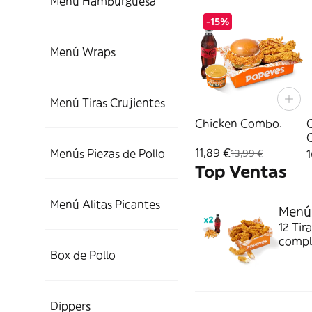
Menú Hamburguesa
-15%
Menú Wraps
Menú Tiras Crujientes
Chicken Combo.
11,89 €
Menús Piezas de Pollo
1
13,99 €
Top Ventas
Menú Alitas Picantes
Menú 
12 Tir
comple
Box de Pollo
jugosi
Dippers