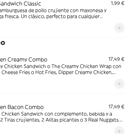
Sandwich Classic
1,99 €
hamburguesa de pollo crujiente con mayonesa y
a fresca. Un clásico, perfecto para cualquier
nto.
bo
ken Creamy Combo
17,49 €
y Chicken Sandwich o The Creamy Chicken Wrap con
Cheese Fries o Hot Fries, Dipper Creamy Chicken,
 mediana y tu acompañamiento de pollo favorito. El
 que lo tiene todo.
ken Bacon Combo
17,49 €
 Chicken Sandwich con complemento, bebida y a
: 2 Tiras crujientes, 2 Alitas picantes o 3 Real Nuggets.
para los que creen que todo mejora con bacon.