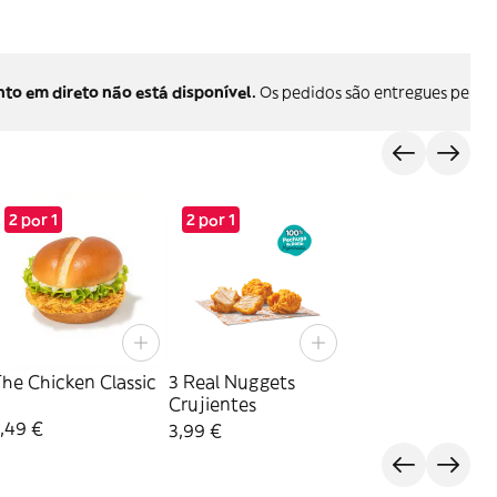
 em direto não está disponível.
Os pedidos são entregues pelo p
2 por 1
2 por 1
he Chicken Classic
3 Real Nuggets
Crujientes
,49 €
3,99 €
s