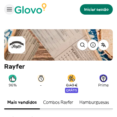
Iniciar sessão
Rayfer
-
96%
0,49 €
Prime
GRÁTIS
Mais vendidos
Combos Rayfer
Hamburguesas