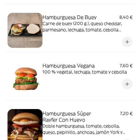
Hamburguesa De Buey
8,40 €
Carne de buey (200 g.), queso cheddar,
parmesano, lechuga, tomate, cebolla
caramelizada y cebolla crujiente
Hamburguesa Vegana
7,60 €
100 % vegetal, lechuga, tomate y cebolla
Hamburguesa Súper
7,20 €
Rayfer Con Huevo
Doble hamburguesa, tomate, cebolla,
queso, pepinillo, anchoas, jamón York y
bacon