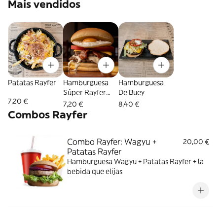
Mais vendidos
Patatas Rayfer
Hamburguesa
Hamburguesa
Súper Rayfer
De Buey
7,20 €
Con Huevo
7,20 €
8,40 €
Combos Rayfer
Combo Rayfer: Wagyu +
20,00 €
Patatas Rayfer
Hamburguesa Wagyu + Patatas Rayfer + la
bebida que elijas