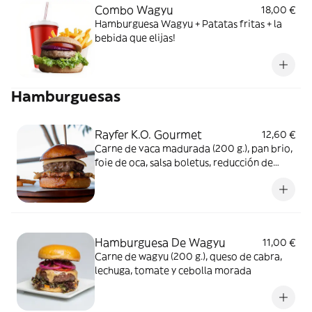
Combo Wagyu
18,00 €
Hamburguesa Wagyu + Patatas fritas + la
bebida que elijas!
Hamburguesas
Rayfer K.O. Gourmet
12,60 €
Carne de vaca madurada (200 g.), pan brio,
foie de oca, salsa boletus, reducción de
pedro ximénez, cuatro quesos (mezclun,
noodel fritos, tomate, cebolla a la plancha)
Hamburguesa De Wagyu
11,00 €
Carne de wagyu (200 g.), queso de cabra,
lechuga, tomate y cebolla morada