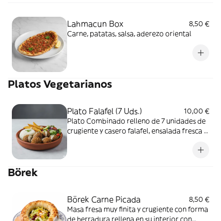
Lahmacun Box
8,50 €
Carne, patatas, salsa, aderezo oriental
Platos Vegetarianos
Plato Falafel (7 Uds.)
10,00 €
Plato Combinado relleno de 7 unidades de
crugiente y casero falafel, ensalada fresca ,
arroz de bulgur , patatas fritas y salsa de
yogurt
Börek
Börek Carne Picada
8,50 €
Masa fresa muy finita y crugiente con forma
de herradura rellena en su interior con