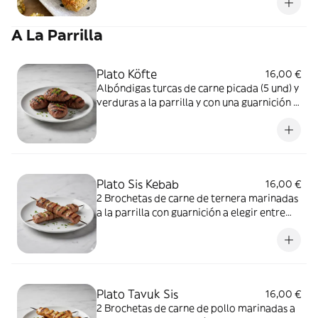
Tiene forma de empanada gigante e iria
abierta en el medio.
A La Parrilla
Plato Köfte
16,00 €
Albóndigas turcas de carne picada (5 und) y
verduras a la parrilla y con una guarnición a
elegir entre arroz bulgur o patatas fritas
Plato Sis Kebab
16,00 €
2 Brochetas de carne de ternera marinadas
a la parrilla con guarnición a elegir entre
arroz bulgur o patatas fritas
Plato Tavuk Sis
16,00 €
2 Brochetas de carne de pollo marinadas a