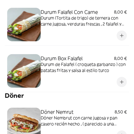
Durum Falafel Con Carne
8,00 €
Durum (Tortita de trigo) de ternera con
carne jugosa, verduras frescas , 2 falafel y
salsa al estilo turco
Durum Box Falafel
8,00 €
Durum de Falafel ( croqueta garbanzo ) con
patatas fritas y salsa al estilo turco
Döner
Döner Nemrut
8,50 €
Döner Nembrut con carne jugosa y pan
casero recién hecho , ( parecido a una
calzone cerrada ) relleno en el interior con