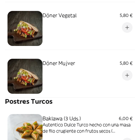
Döner Vegetal
5,80 €
Döner Mujver
5,80 €
Postres Turcos
Baklawa (3 Uds.)
6,00 €
Autentico Dulce Turco hecho con una masa
de filo crugiente con frutos secos (
pistacho/nuez ) y miel