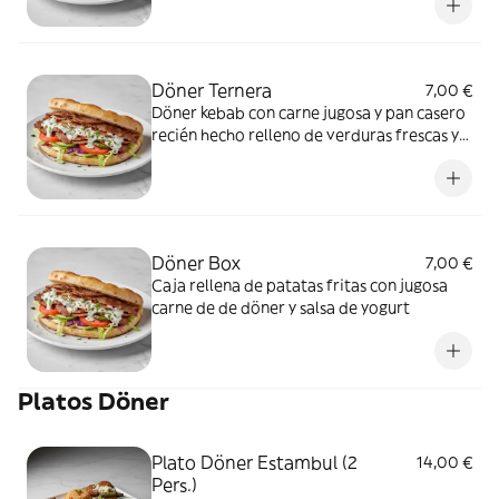
queso mozarella , carne jugosa y tomate
natural . Una vez cerrada lleva de
guarnición 1 bote salsa de yogurt por fuera.
Döner Ternera
7,00 €
Döner kebab con carne jugosa y pan casero
recién hecho relleno de verduras frescas y
salsa de yogurt hecho al estilo turco
Döner Box
7,00 €
Caja rellena de patatas fritas con jugosa
carne de de döner y salsa de yogurt
Platos Döner
Plato Döner Estambul (2
14,00 €
Pers.)