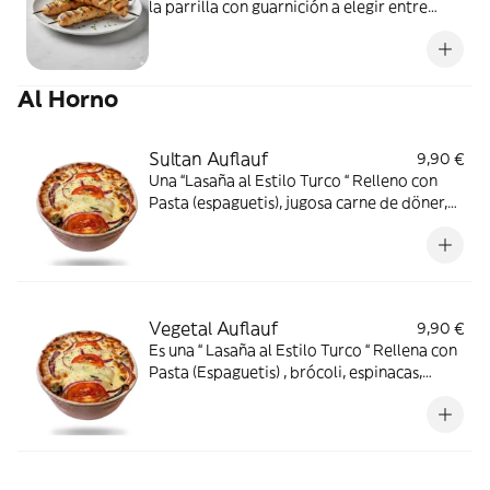
la parrilla con guarnición a elegir entre
arroz bulgur o patatas fritas
Al Horno
Sultan Auflauf
9,90 €
Una “Lasaña al Estilo Turco “ Relleno con
Pasta (espaguetis), jugosa carne de döner,
brócoli y espinacas, pimientos rojo y verde ,
tomate y queso mozarella
Vegetal Auflauf
9,90 €
Es una “ Lasaña al Estilo Turco “ Rellena con
Pasta (Espaguetis) , brócoli, espinacas,
tomate natural, pimiento rojo y verde ,
champiñón , cebolla y queso mozarella