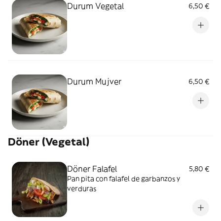
Durum Vegetal
6,50 €
Durum Mujver
6,50 €
Döner (Vegetal)
Döner Falafel
5,80 €
Pan pita con falafel de garbanzos y
verduras