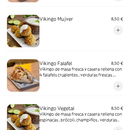
en el medio.
Vikingo Mujver
8,50 €
Vikingo Falafel
8,50 €
Vikingo de masa fresca y casera rellena con
4 falafels crugientes , verduras frescas ,
queso mozarella y salsa especial . Tiene
forma de empanada gigante e iria abierta
en el medio.
Vikingo Vegetal
8,50 €
Vikingo de masa fresca y casera rellena con
espinacas , brócoli, champiños , verduras
frescas , queso mozarella y salsa especial .