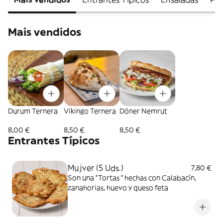
Mais vendidos
Durum Ternera
Vikingo Ternera
Döner Nemrut
8,00 €
8,50 €
8,50 €
Entrantes Típicos
Mujver (5 Uds.)
7,80 €
Son una “Tortas “ hechas con Calabacín,
zanahorias, huevo y queso feta