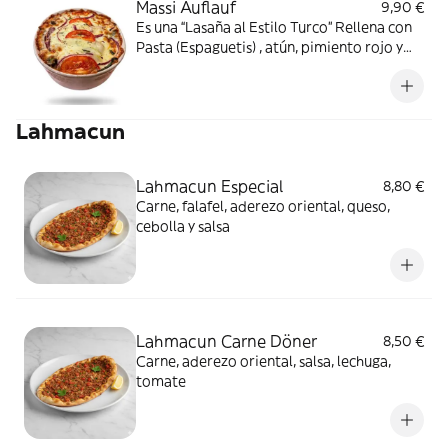
Massi Auflauf
9,90 €
Es una “Lasaña al Estilo Turco” Rellena con
Pasta (Espaguetis) , atún, pimiento rojo y
verde , cebolla, salsa de tomate y queso
mozzarella
Lahmacun
Lahmacun Especial
8,80 €
Carne, falafel, aderezo oriental, queso,
cebolla y salsa
Lahmacun Carne Döner
8,50 €
Carne, aderezo oriental, salsa, lechuga,
tomate