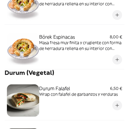
de herradura rellena en su interior con
queso feta( queso de cabra salado ) y queso
mozarella y fuera de guarnición verduras
frescas y nuestra salsa de yogurt
Börek Espinacas
8,00 €
Masa fresa muy finita y crugiente con forma
de herradura rellena en su interior con
espinacas frescas y queso mozarella y fuera
de guarnición verduras frescas y nuestra
salsa de yogurt
Durum (Vegetal)
Durum Falafel
6,50 €
Wrap con falafel de garbanzos y verduras