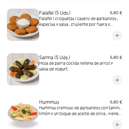
Falafel (5 Uds.)
6,80 €
Falafel ( croquetas ) casero de garbanzos ,
especias y salsa , crujiente por fuera y
jugoso por dentro.
Sarma (5 Uds.)
6,80 €
Hoja de parra cocida rellena de arroz y
salsa de yogurt
Hummus
6,80 €
Hummus cremoso de garbanzos con tahini,
limón y un toque de aceite de oliva , viene
con acompañamiento de una torta de trigo
para ir comiendo con el hummus