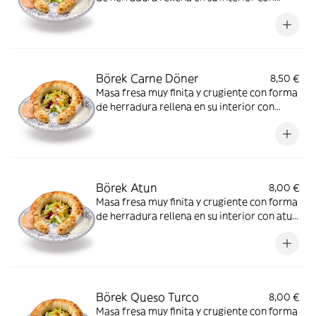
jugosa carne picada de ternera y queso
mozarella y fuera de guarnición verduras
frescas y nuestra salsa de yogurt
Börek Carne Döner
8,50 €
Masa fresa muy finita y crugiente con forma
de herradura rellena en su interior con
jugosa carne de doner y queso mozarella y
fuera de guarnición verduras frescas y
nuestra salsa de yogurt
Börek Atun
8,00 €
Masa fresa muy finita y crugiente con forma
de herradura rellena en su interior con atun
y queso mozarella y fuera de guarnición
verduras frescas y nuestra salsa de yogurt
Börek Queso Turco
8,00 €
Masa fresa muy finita y crugiente con forma