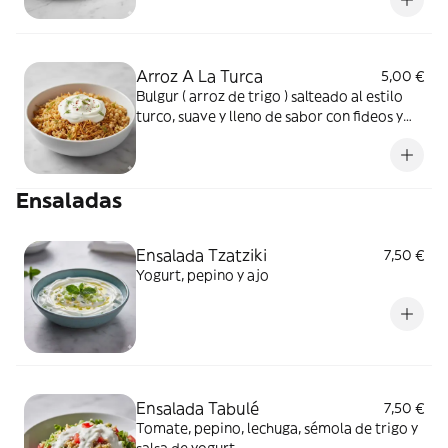
Arroz A La Turca
5,00 €
Bulgur ( arroz de trigo ) salteado al estilo
turco, suave y lleno de sabor con fideos y
salsa de yogurt
Ensaladas
Ensalada Tzatziki
7,50 €
Yogurt, pepino y ajo
Ensalada Tabulé
7,50 €
Tomate, pepino, lechuga, sémola de trigo y
salsa de yogurt