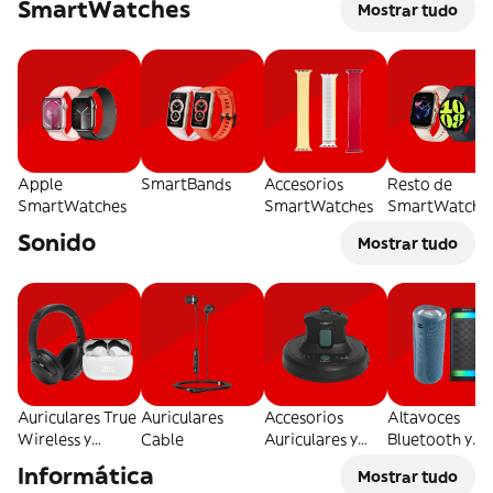
SmartWatches
Mostrar tudo
Apple
SmartBands
Accesorios
Resto de
SmartWatches
SmartWatches
SmartWatche
Sonido
Mostrar tudo
Auriculares True
Auriculares
Accesorios
Altavoces
Wireless y
Cable
Auriculares y
Bluetooth y
Bluetooth
Otros
Tradicionales
Informática
Mostrar tudo