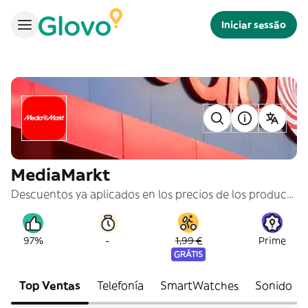
Iniciar sessão
MediaMarkt
Descuentos ya aplicados en los precios de los productos.
-
97%
1,99 €
Prime
GRÁTIS
Top Ventas
Telefonía
SmartWatches
Sonido