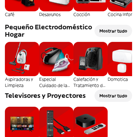
Café
Desayunos
Cocción
Cocina Inform
Pequeño Electrodoméstico
Mostrar tudo
Hogar
Aspiradoras y
Especial
Calefación y
Domotica
Limpieza
Cuidado de la
Tratamiento del
Ropa
Aire
Televisores y Proyectores
Mostrar tudo