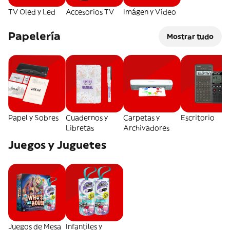
TV Oled y Led
Accesorios TV
Imágen y Vídeo
Papelería
Mostrar tudo
Papel y Sobres
Cuadernos y
Carpetas y
Escritorio
Libretas
Archivadores
Juegos y Juguetes
Juegos de Mesa
Infantiles y