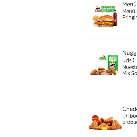
Menú 
Menú c
Pringl
Nugge
uds.)
Nuest
Mix S
Chedd
Un bo
probar