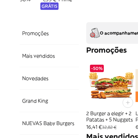
GRÁTIS
Promoções
O acompanhamento
Promoções
Mais vendidos
-50%
Novedades
Grand King
2 Burger a elegir + 2
Patatas + 5 Nuggets
NUEVAS Baby Burgers
16,41 €
6
32,82 €
Mais vendido