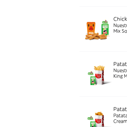
Chick
Nuestr
Mix S
Patat
Nuestras pa
King 
Patat
Patat
Cream