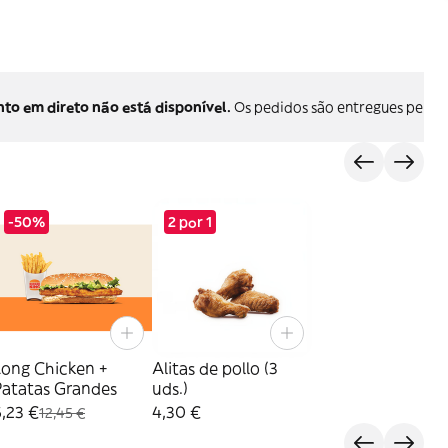
 em direto não está disponível.
Os pedidos são entregues pelo p
-50%
2 por 1
Long Chicken +
Alitas de pollo (3
Patatas Grandes
uds.)
,23 €
4,30 €
12,45 €
s