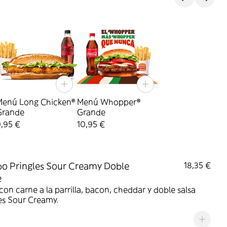
Menú Long Chicken®
Menú Whopper®
Grande
Grande
,95 €
10,95 €
 Pringles Sour Creamy Doble
18,35 €
e
on carne a la parrilla, bacon, cheddar y doble salsa
es Sour Creamy.