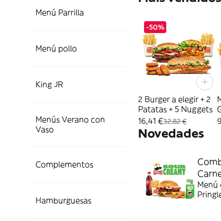
Menú Parrilla
-50%
Menú pollo
King JR
2 Burger a elegir + 2
Patatas + 5 Nuggets
Menús Verano con
16,41 €
9
32,82 €
Vaso
Novedades
Combo
Complementos
Carn
Menú c
Pringl
Hamburguesas