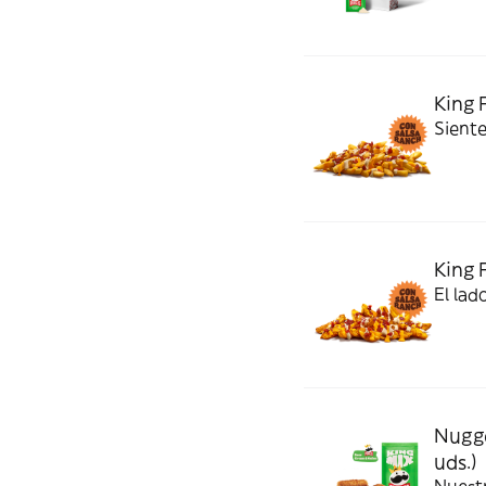
King 
Siente
King 
El lad
Nugge
uds.)