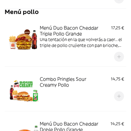
Menú pollo
Menú Duo Bacon Cheddar
17,25 €
Triple Pollo Grande
Una tentación en la que volverás a caer... el
triple de pollo crujiente con pan brioche,
deliciosa salsa de queso cheddar, dos
crujientes lonchas de bacon, cebolla frita y
tomate. Todo ello acompañado de tu
bebida y complemento favoritos. Algo
irresistible.
Combo Pringles Sour
14,75 €
Creamy Pollo
Menú Duo Bacon Cheddar
14,25 €
Doble Pollo Grande