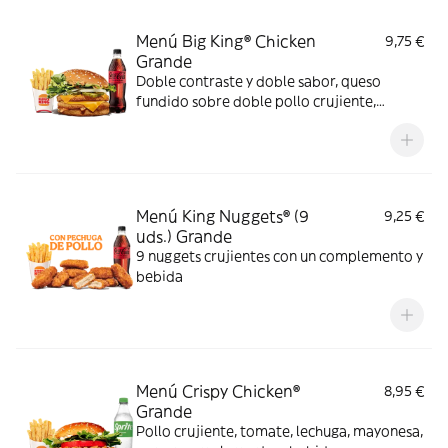
Menú Big King® Chicken
9,75 €
Grande
Doble contraste y doble sabor, queso
fundido sobre doble pollo crujiente,
lechuga, pepinillos y cebolla, bañados en
exquisita salsa Big King entre dos panes de
sésamo crujiente, ¿se puede pedir más?
Menú King Nuggets® (9
9,25 €
uds.) Grande
9 nuggets crujientes con un complemento y
bebida
Menú Crispy Chicken®
8,95 €
Grande
Pollo crujiente, tomate, lechuga, mayonesa,