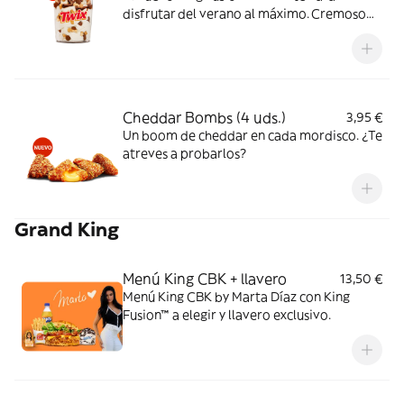
disfrutar del verano al máximo. Cremoso
helado de vainilla con topping TWIX® y
sirope de caramelo. Dale un TWIX al
verano.
Cheddar Bombs (4 uds.)
3,95 €
Un boom de cheddar en cada mordisco. ¿Te
atreves a probarlos?
Grand King
Menú King CBK + llavero
13,50 €
Menú King CBK by Marta Díaz con King
Fusion™ a elegir y llavero exclusivo.