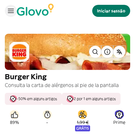
Iniciar sessão
Burger King
Consulta la carta de alérgenos al pie de la pantalla
-50% em alguns artigos
2 por 1 em alguns artigos
-
89%
1,99 €
Prime
GRÁTIS