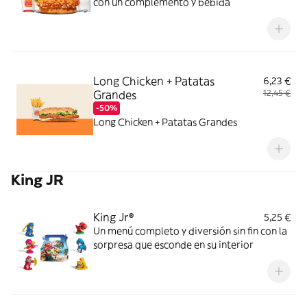
con un complemento y bebida
Long Chicken + Patatas
6,23 €
Grandes
12,45 €
-50%
Long Chicken + Patatas Grandes
King JR
King Jr®
5,25 €
Un menú completo y diversión sin fin con la
sorpresa que esconde en su interior