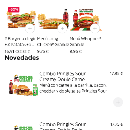
-50%
2 Burger a elegir
Menú Long
Menú Whopper®
+ 2 Patatas + 5
Chicken® Grande
Grande
Nuggets
16,41 €
9,75 €
9,95 €
32,82 €
Novedades
Combo Pringles Sour
17,95 €
Creamy Doble Carne
Menú con carne a la parrilla, bacon,
cheddar y doble salsa Pringles Sour
Creamy.
Combo Pringles Sour
17,75 €