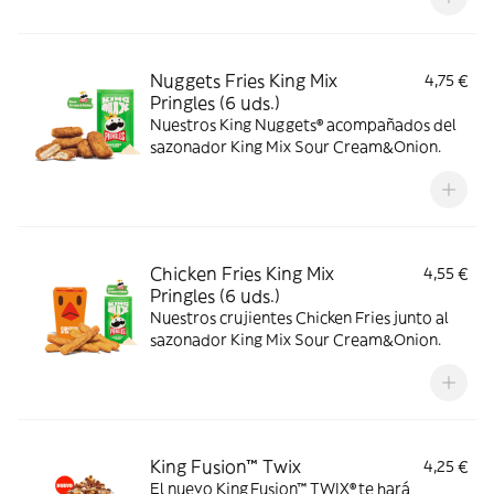
Nuggets Fries King Mix
4,75 €
Pringles (6 uds.)
Nuestros King Nuggets® acompañados del
sazonador King Mix Sour Cream&Onion.
Chicken Fries King Mix
4,55 €
Pringles (6 uds.)
Nuestros crujientes Chicken Fries junto al
sazonador King Mix Sour Cream&Onion.
King Fusion™ Twix
4,25 €
El nuevo King Fusion™ TWIX® te hará