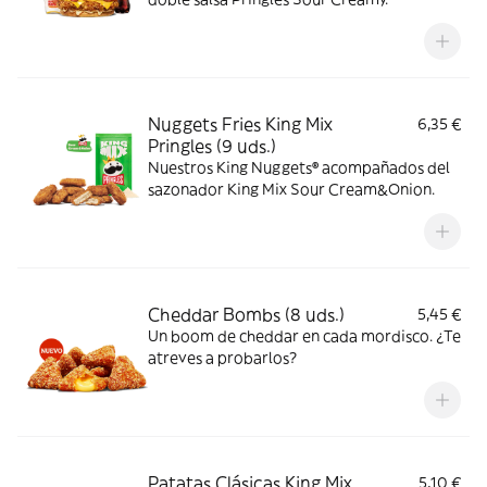
Nuggets Fries King Mix
6,35 €
Pringles (9 uds.)
Nuestros King Nuggets® acompañados del
sazonador King Mix Sour Cream&Onion.
Cheddar Bombs (8 uds.)
5,45 €
Un boom de cheddar en cada mordisco. ¿Te
atreves a probarlos?
Patatas Clásicas King Mix
5,10 €