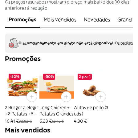
Os preços rasurados mostram o preço mais baixo dos 30 dias
anteriores à redução
Promoções
Mais vendidos
Novedades
Grand K
O acompanhamento em direto não está disponível.
Os pedidos sã
Promoções
-50%
-50%
2 por 1
2 Burger a elegir
Long Chicken +
Alitas de pollo (3
+ 2 Patatas + 5
Patatas Grandes
uds.)
Nuggets
16,41 €
6,23 €
4,30 €
32,82 €
12,45 €
Mais vendidos