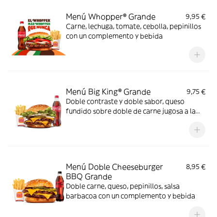
Menú Whopper® Grande
9,95 €
Carne, lechuga, tomate, cebolla, pepinillos
con un complemento y bebida
Menú Big King® Grande
9,75 €
Doble contraste y doble sabor, queso
fundido sobre doble de carne jugosa a la
parrilla, lechuga, pepinillos y cebolla,
bañados en exquisita salsa Big King entre
dos panes de sésamo crujiente, ¿se puede
pedir más?
Menú Doble Cheeseburger
8,95 €
BBQ Grande
Doble carne, queso, pepinillos, salsa
barbacoa con un complemento y bebida