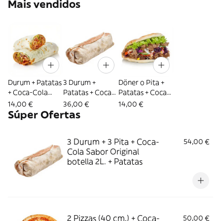
Mais vendidos
Durum + Patatas
3 Durum +
Döner o Pita +
+ Coca-Cola
Patatas + Coca-
Patatas + Coca-
Sabor Original
Cola Sabor
Cola Sabor
14,00 €
36,00 €
14,00 €
lata 330ml.
Original botella
Original lata
Súper Ofertas
2L.
330ml.
3 Durum + 3 Pita + Coca-
54,00 €
Cola Sabor Original
botella 2L. + Patatas
2 Pizzas (40 cm.) + Coca-
50,00 €