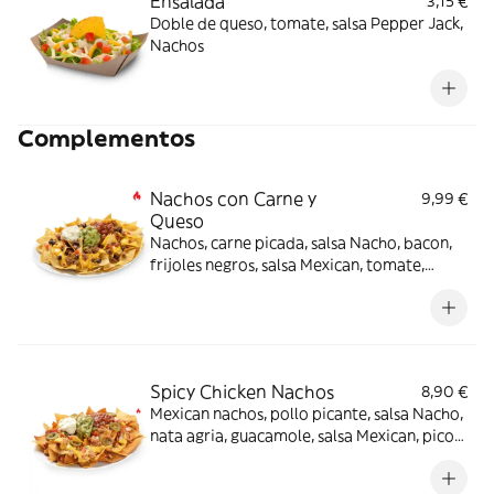
Ensalada
3,15 €
Doble de queso, tomate, salsa Pepper Jack,
Nachos
Complementos
Nachos con Carne y
9,99 €
Queso
Nachos, carne picada, salsa Nacho, bacon,
frijoles negros, salsa Mexican, tomate,
guacamole -picante-.
Spicy Chicken Nachos
8,90 €
Mexican nachos, pollo picante, salsa Nacho,
nata agria, guacamole, salsa Mexican, pico
de gallo, jalapeños -picante-.