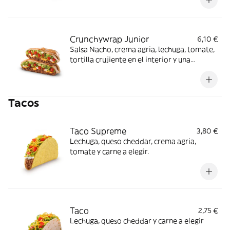
partido en 2 trozos).
Crunchywrap Junior
6,10 €
Salsa Nacho, crema agria, lechuga, tomate,
tortilla crujiente en el interior y una
proteína a elegir. (La imagen muestra un
Crunchywrap Junior partido en 2 trozos).
Tacos
Taco Supreme
3,80 €
Lechuga, queso cheddar, crema agria,
tomate y carne a elegir.
Taco
2,75 €
Lechuga, queso cheddar y carne a elegir