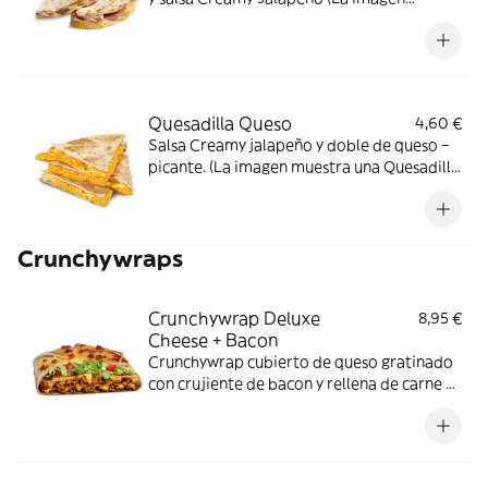
muestra una Quesadilla partida en dos
trozos).
Quesadilla Queso
4,60 €
Salsa Creamy jalapeño y doble de queso –
picante. (La imagen muestra una Quesadilla
partida en 4 trozos).
Crunchywraps
Crunchywrap Deluxe
8,95 €
Cheese + Bacon
Crunchywrap cubierto de queso gratinado
con crujiente de bacon y rellena de carne a
elegir, doble salsa Nacho, crema agria,
lechuga, tomate y salsa Barbacoa