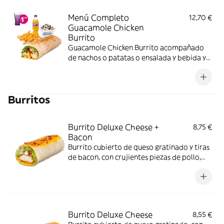
Menú Completo
12,70 €
Guacamole Chicken
Burrito
Guacamole Chicken Burrito acompañado
de nachos o patatas o ensalada y bebida y
una tarrina de helado.
Burritos
Burrito Deluxe Cheese +
8,75 €
Bacon
Burrito cubierto de queso gratinado y tiras
de bacon, con crujientes piezas de pollo,
salsa Nacho, guacamole, salsa Alabama,
crema agria, pico de gallo y lechuga
Burrito Deluxe Cheese
8,55 €