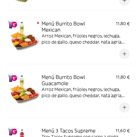
Menú Burrito Bowl
11,80 €
Mexican
Arroz Mexican, frijoles negros, lechuga,
pico de gallo, queso cheddar, nata agria,
carne a elegir y salsa Mexican, nachos o
patatas o ensalada y bebida (también
opción veggie) -picante-.
Menú Burrito Bowl
11,80 €
Guacamole
Arroz Mexican, frijoles negros, lechuga,
pico de gallo, queso cheddar, nata agria,
carne a elegir y guacamole, nachos o
patatas o ensalada y bebida (también
opción veggie)
Menú 3 Tacos Supreme
11,60 €
Tres Tacos Supreme con carne a elegir,