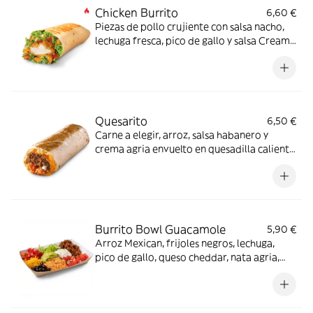
Chicken Burrito
6,60 €
Piezas de pollo crujiente con salsa nacho,
lechuga fresca, pico de gallo y salsa Creamy
jalapeño - ligeramente picante-.
Quesarito
6,50 €
Carne a elegir, arroz, salsa habanero y
crema agria envuelto en quesadilla caliente
con quesos fundidos
Burrito Bowl Guacamole
5,90 €
Arroz Mexican, frijoles negros, lechuga,
pico de gallo, queso cheddar, nata agria,
carne a elegir y guacamole (también opción
veggie)