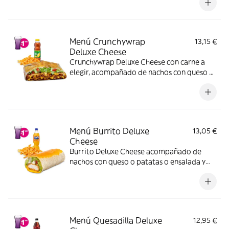
imagen muestra una Quesadilla Deluxe
partida en 4 trozos).
Menú Crunchywrap
13,15 €
Deluxe Cheese
Crunchywrap Deluxe Cheese con carne a
elegir, acompañado de nachos con queso o
patatas o ensalada y bebida
Menú Burrito Deluxe
13,05 €
Cheese
Burrito Deluxe Cheese acompañado de
nachos con queso o patatas o ensalada y
bebida. Incluye mochila promocional de
regalo (hasta agotar existencias)
Menú Quesadilla Deluxe
12,95 €