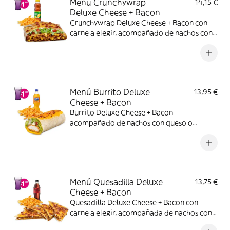
Menú Crunchywrap
14,15 €
Deluxe Cheese + Bacon
Crunchywrap Deluxe Cheese + Bacon con
carne a elegir, acompañado de nachos con
queso o patatas o ensalada y bebida.
Incluye mochila promocional de regalo
(hasta agotar existencias)
Menú Burrito Deluxe
13,95 €
Cheese + Bacon
Burrito Deluxe Cheese + Bacon
acompañado de nachos con queso o
patatas o ensalada y bebida.
Menú Quesadilla Deluxe
13,75 €
Cheese + Bacon
Quesadilla Deluxe Cheese + Bacon con
carne a elegir, acompañada de nachos con
queso o patatas o ensalada y bebida. (La