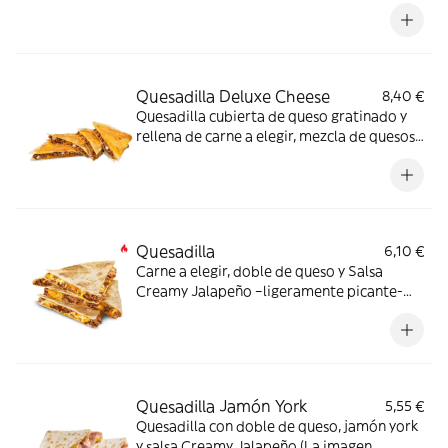
elegir, mezcla de quesos y deliciosa
mayonesa ahumada (La imagen muestra
una Quesadilla partida en 4 trozos).
Quesadilla Deluxe Cheese
8,40 €
Quesadilla cubierta de queso gratinado y
rellena de carne a elegir, mezcla de quesos
y deliciosa mayonesa ahumada (La imagen
muestra una Quesadilla partida en 4
trozos).
Quesadilla
6,10 €
Carne a elegir, doble de queso y Salsa
Creamy Jalapeño –ligeramente picante-
(La imagen muestra una Quesadilla partida
en 4 trozos).
Quesadilla Jamón York
5,55 €
Quesadilla con doble de queso, jamón york
y salsa Creamy Jalapeño (La imagen