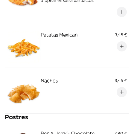
dippear en salsa Barbacoa.
Patatas Mexican
3,45 €
Nachos
3,45 €
Postres
Ben & Jerry’s Chocolate
7,90 €