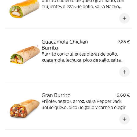
Burrito cubierto de queso gratinado, con
crujientes piezas de pollo, salsa Nacho,
guacamole, salsa Alabama, crema agria,
pico de gallo y lechuga
Guacamole Chicken
7,85 €
Burrito
Burrito con crujientes piezas de pollo,
guacamole, lechuga, pico de gallo, salsa
Nacho y salsa Pepper Jack.
Gran Burrito
6,60 €
Frijoles negros, arroz, salsa Pepper Jack,
doble queso, pico de gallo y carne a elegir