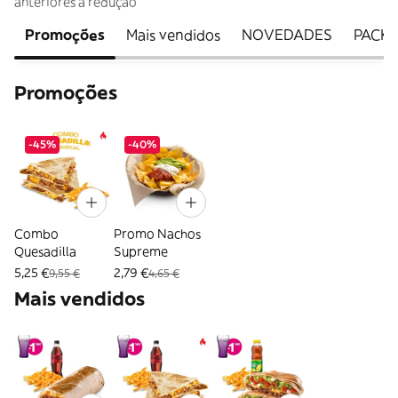
anteriores à redução
Promoções
Mais vendidos
NOVEDADES
PACK
Promoções
-45%
-40%
Combo
Promo Nachos
Quesadilla
Supreme
5,25 €
2,79 €
9,55 €
4,65 €
Mais vendidos