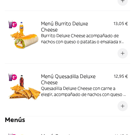
Menú Burrito Deluxe
13,05 €
Cheese
Burrito Deluxe Cheese acompañado de
nachos con queso o patatas o ensalada y
bebida. Incluye mochila promocional de
regalo (hasta agotar existencias)
Menú Quesadilla Deluxe
12,95 €
Cheese
Quesadilla Deluxe Cheese con carne a
elegir, acompañado de nachos con queso o
patatas o ensalada y bebida. (La imagen
muestra una Quesadilla Deluxe partida en 4
trozos). Incluye mochila promocional de
Menús
regalo (hasta agotar existencias)