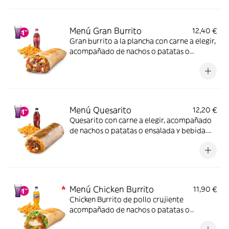
Menú Gran Burrito
12,40 €
Gran burrito a la plancha con carne a elegir,
acompañado de nachos o patatas o
ensalada y bebida
Menú Quesarito
12,20 €
Quesarito con carne a elegir, acompañado
de nachos o patatas o ensalada y bebida.
Incluye mochila promocional de regalo
(hasta agotar existencias)
Menú Chicken Burrito
11,90 €
Chicken Burrito de pollo crujiente
acompañado de nachos o patatas o
ensalada y bebida -ligeramente picante-.