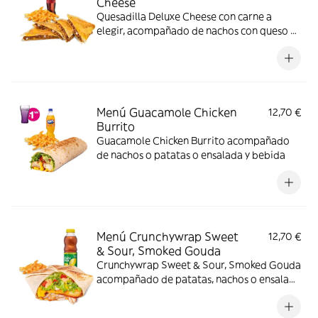
Cheese
Quesadilla Deluxe Cheese con carne a
elegir, acompañado de nachos con queso o
patatas o ensalada y bebida. (La imagen
muestra una Quesadilla Deluxe partida en 4
trozos). Incluye mochila promocional de
regalo (hasta agotar existencias)
Menú Guacamole Chicken
12,70 €
Burrito
Guacamole Chicken Burrito acompañado
de nachos o patatas o ensalada y bebida
Menú Crunchywrap Sweet
12,70 €
& Sour, Smoked Gouda
Crunchywrap Sweet & Sour, Smoked Gouda
acompañado de patatas, nachos o ensalada
y una bebida