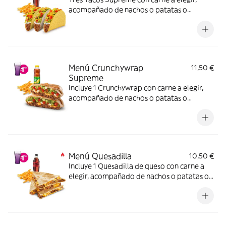
acompañado de nachos o patatas o
ensalada y bebida. Incluye mochila
promocional de regalo (hasta agotar
existencias)
Menú Crunchywrap
11,50 €
Supreme
Incluye 1 Crunchywrap con carne a elegir,
acompañado de nachos o patatas o
ensalada y bebida. (La imagen muestra un
Crunchywrap partido en 2 trozos).
Menú Quesadilla
10,50 €
Incluye 1 Quesadilla de queso con carne a
elegir, acompañado de nachos o patatas o
ensalada y bebida – ligeramente picante.
(La imagen muestra una Quesadilla partida
en 4 trozos). Incluye mochila promocional
de regalo (hasta agotar existencias)