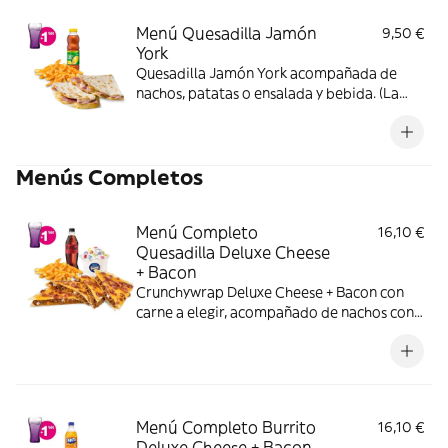
Menú Quesadilla Jamón
9,50 €
York
Quesadilla Jamón York acompañada de
nachos, patatas o ensalada y bebida. (La
imagen muestra una Quesadilla partida en
dos trozos).
Menús Completos
Menú Completo
16,10 €
Quesadilla Deluxe Cheese
+ Bacon
Crunchywrap Deluxe Cheese + Bacon con
carne a elegir, acompañado de nachos con
queso o patatas o ensalada, bebida y una
tarrina de helado.
Menú Completo Burrito
16,10 €
Deluxe Cheese + Bacon