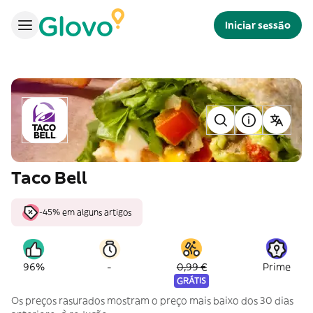
Iniciar sessão
Taco Bell
-45% em alguns artigos
-
96%
0,99 €
Prime
GRÁTIS
Os preços rasurados mostram o preço mais baixo dos 30 dias