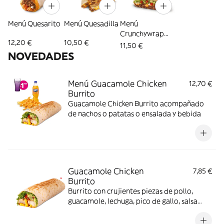
Menú Quesarito
Menú Quesadilla
Menú
Crunchywrap
12,20 €
10,50 €
Supreme
11,50 €
NOVEDADES
Menú Guacamole Chicken
12,70 €
Burrito
Guacamole Chicken Burrito acompañado
de nachos o patatas o ensalada y bebida
Guacamole Chicken
7,85 €
Burrito
Burrito con crujientes piezas de pollo,
guacamole, lechuga, pico de gallo, salsa
Nacho y salsa Pepper Jack.