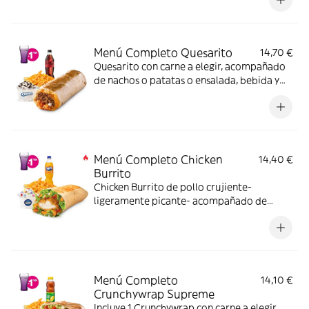
Menú Completo Quesarito
14,70 €
Quesarito con carne a elegir, acompañado
de nachos o patatas o ensalada, bebida y
una tarrina de helado.
Menú Completo Chicken
14,40 €
Burrito
Chicken Burrito de pollo crujiente-
ligeramente picante- acompañado de
nachos o patatas o ensalada bebida y una
tarrina de helado.
Menú Completo
14,10 €
Crunchywrap Supreme
Incluye 1 Crunchywrap con carne a elegir,