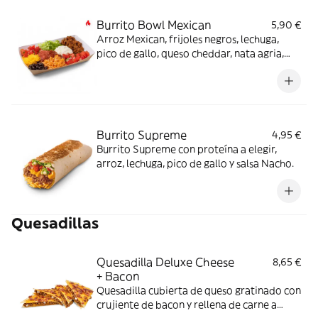
Burrito Bowl Mexican
5,90 €
Arroz Mexican, frijoles negros, lechuga,
pico de gallo, queso cheddar, nata agria,
carne a elegir y salsa Mexican (también
opción veggie) -picante-.
Burrito Supreme
4,95 €
Burrito Supreme con proteína a elegir,
arroz, lechuga, pico de gallo y salsa Nacho.
Quesadillas
Quesadilla Deluxe Cheese
8,65 €
+ Bacon
Quesadilla cubierta de queso gratinado con
crujiente de bacon y rellena de carne a