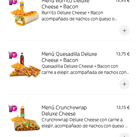
Menú Burrito Deluxe
13,95 €
Cheese + Bacon
Burrito Deluxe Cheese + Bacon
acompañado de nachos con queso o
patatas o ensalada y bebida.
Menú Quesadilla Deluxe
13,75 €
Cheese + Bacon
Quesadilla Deluxe Cheese + Bacon con
carne a elegir, acompañada de nachos con
queso o patatas o ensalada y bebida. (La
imagen muestra una Quesadilla Deluxe
partida en 4 trozos).
Menú Crunchywrap
13,15 €
Deluxe Cheese
Crunchywrap Deluxe Cheese con carne a
elegir, acompañado de nachos con queso o
patatas o ensalada y bebida