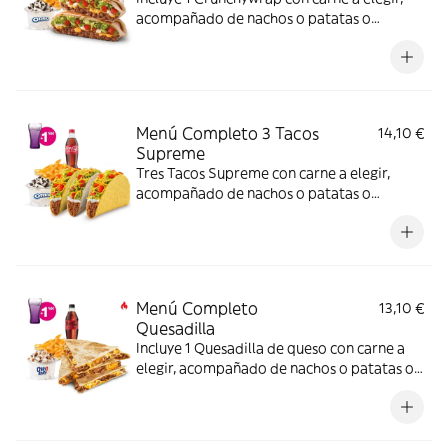
acompañado de nachos o patatas o
ensalada, bebida y una tarrina de helado.
(La imagen muestra un Crunchywrap
partido en 2 trozos).
Menú Completo 3 Tacos
14,10 €
Supreme
Tres Tacos Supreme con carne a elegir,
acompañado de nachos o patatas o
ensalada, bebida y una tarrina de helado.
Menú Completo
13,10 €
Quesadilla
Incluye 1 Quesadilla de queso con carne a
elegir, acompañado de nachos o patatas o
ensalada bebida y una tarrina de helado –
ligeramente picante. (La imagen muestra
una Quesadilla partida en 4 trozos).