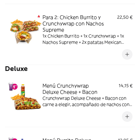
Para 2: Chicken Burrito y
22,50 €
Crunchywrap con Nachos
Supreme
1x Chicken Burrito + 1x Crunchywrap + 1x
Nachos Supreme + 2x patatas Mexican
medianas
Deluxe
Menú Crunchywrap
14,15 €
Deluxe Cheese + Bacon
Crunchywrap Deluxe Cheese + Bacon con
carne a elegir, acompañado de nachos con
queso o patatas o ensalada y bebida.
Incluye mochila promocional de regalo
(hasta agotar existencias)