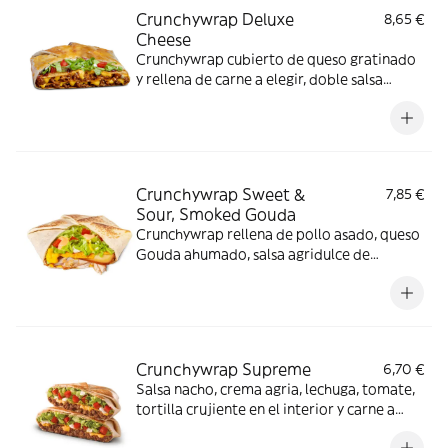
Crunchywrap Deluxe
8,65 €
Cheese
Crunchywrap cubierto de queso gratinado
y rellena de carne a elegir, doble salsa
Nacho, crema agria, lechuga, tomate y salsa
Barbacoa
Crunchywrap Sweet &
7,85 €
Sour, Smoked Gouda
Crunchywrap rellena de pollo asado, queso
Gouda ahumado, salsa agridulce de
naranja, salsa Nacho, tortilla crujiente, nata
agria, lechuga y tomate.
Crunchywrap Supreme
6,70 €
Salsa nacho, crema agria, lechuga, tomate,
tortilla crujiente en el interior y carne a
elegir. (La imagen muestra un Crunchywrap