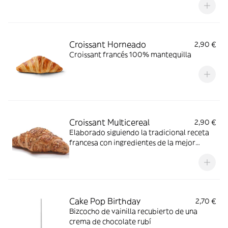
rubí."
Croissant Horneado
2,90 €
Croissant francés 100% mantequilla
Croissant Multicereal
2,90 €
Elaborado siguiendo la tradicional receta
francesa con ingredientes de la mejor
calidad y cereales seleccionados
Horneados en tienda cada día
Cake Pop Birthday
2,70 €
Bizcocho de vainilla recubierto de una
crema de chocolate rubí