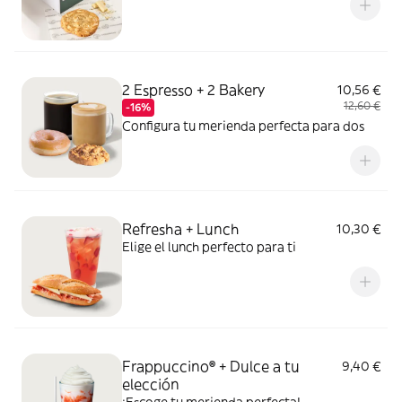
2 Espresso + 2 Bakery
10,56 €
12,60 €
-16%
Configura tu merienda perfecta para dos
Refresha + Lunch
10,30 €
Elige el lunch perfecto para ti
Frappuccino® + Dulce a tu
9,40 €
elección