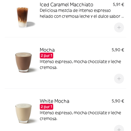
Iced Caramel Macchiato
5,91 €
Deliciosa mezcla de intenso espresso
helado con cremosa leche y el dulce sabor y
textura del caramelo.
Mocha
5,90 €
2 por 1
Intenso espresso, mocha chocolate y leche
cremosa.
White Mocha
5,90 €
2 por 1
Intenso espresso, mocha chocolate y leche
cremosa.