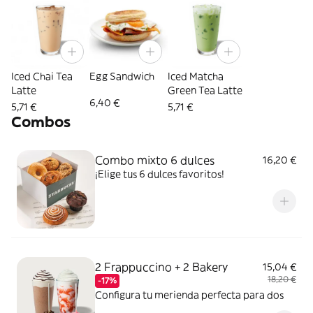
Iced Chai Tea
Egg Sandwich
Iced Matcha
Latte
Green Tea Latte
6,40 €
5,71 €
5,71 €
Combos
Combo mixto 6 dulces
16,20 €
¡Elige tus 6 dulces favoritos!
2 Frappuccino + 2 Bakery
15,04 €
18,20 €
-17%
Configura tu merienda perfecta para dos