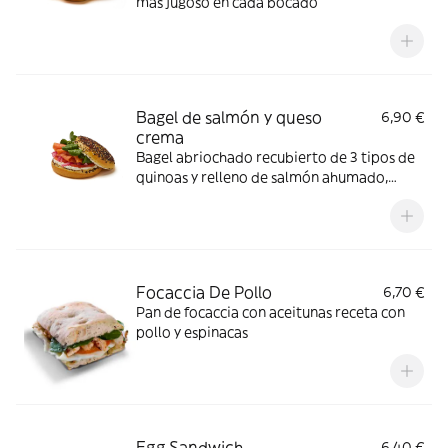
más jugoso en cada bocado
Bagel de salmón y queso
6,90 €
crema
Bagel abriochado recubierto de 3 tipos de
quinoas y relleno de salmón ahumado,
queso crema, canónigos y rodajas de
tomate. Coronado con cebolla encurtida
que aporta un contraste ácido y crujiente.
Focaccia De Pollo
6,70 €
Pan de focaccia con aceitunas receta con
pollo y espinacas
Egg Sandwich
6,40 €