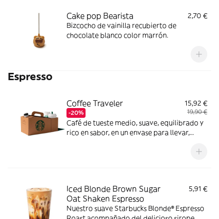
Cake pop Bearista
2,70 €
Bizcocho de vainilla recubierto de
chocolate blanco color marrón.
Espresso
Coffee Traveler
15,92 €
19,90 €
-20%
Café de tueste medio, suave, equilibrado y
rico en sabor, en un envase para llevar,
adecuado para aproximadamente 12 tazas.
Iced Blonde Brown Sugar
5,91 €
Oat Shaken Espresso
Nuestro suave Starbucks Blonde® Espresso
Roast acompañado del delicioso sirope