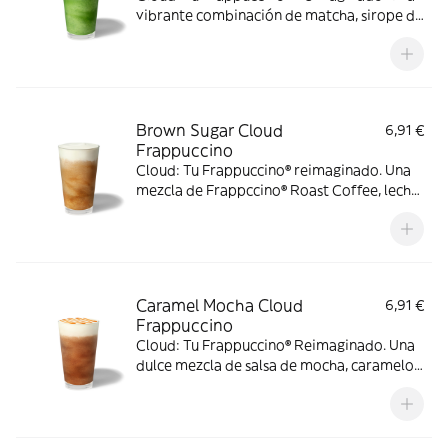
vibrante combinación de matcha, sirope de
vainilla, leche y hielo, con capas de una
jugosa y sedosa cold foam de fresa
Brown Sugar Cloud
6,91 €
Frappuccino
Cloud: Tu Frappuccino® reimaginado. Una
mezcla de Frappccino® Roast Coffee, leche
y hielo, coronado por una sedosa capa de
cold foam de brown sugar.
Caramel Mocha Cloud
6,91 €
Frappuccino
Cloud: Tu Frappuccino® Reimaginado. Una
dulce mezcla de salsa de mocha, caramelo,
Frappuccino® Roast Coffee, leche y hielo.
Coronado una capa de cold foam de
caramelo y sirope.