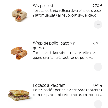
Wrap sushi
7,70 €
Tortilla de trigo rellena de crema de queso
y arroz de sushi aliñado, con un delicado
salmón ahumado, lombarda crujiente y
alga nori hilada.
Wrap de pollo, bacon y
7,70 €
queso
Tortilla de trigo sabor tomate rellena de
queso crema, jugosas tiras de pollo y
crujiente de bacon, coronado con queso
fundido y un toque intenso de mojo rojo.
Focaccia Pastrami
7,40 €
Combinación perfecta de sabores potentes
como el pastrami y el queso ahumado junto
con el toque de la mostaza dijon, brotes* y
los pepinillos. *No contiene brotes en los