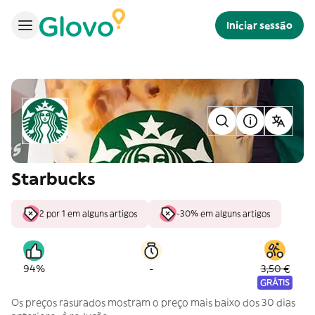
Iniciar sessão
Starbucks
2 por 1 em alguns artigos
-30% em alguns artigos
-
94%
3,50 €
GRÁTIS
Os preços rasurados mostram o preço mais baixo dos 30 dias