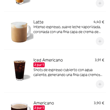
Latte
4,40 €
Intenso espresso, suave leche vaporizada,
coronada con una fina capa de crema de
leche.
Iced Americano
3,91 €
2 por 1
Shots de espresso cubierto con agua
caliente, generando una fina capa cremosa
y hielo.
Americano
3,90 €
2 por 1