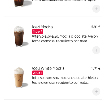
Brown Sugar que aporta un toque dulce y
caramelizado. Sabores perfectamente
equilibrados gracias a la cremosidad de la
bebida de avena.
Iced Mocha
5,91 €
2 por 1
Intenso espresso, mocha chocolate, hielo y
leche cremosa, recubierto con nata
montada.
Iced White Mocha
5,91 €
2 por 1
Intenso espresso, mocha chocolate, hielo y
leche cremosa, recubierto con nata
montada.