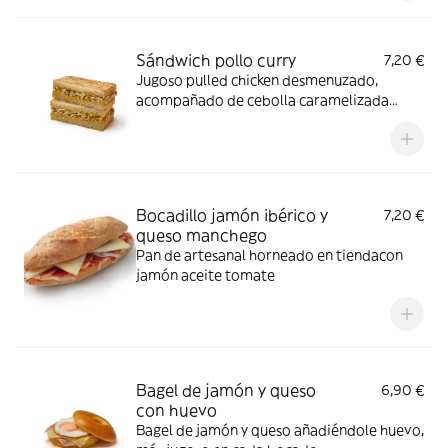
locales de Baleares y Canarias (para más
información consulta a nuestro personal
del establecimiento).
Sándwich pollo curry
7,20 €
Jugoso pulled chicken desmenuzado,
acompañado de cebolla caramelizada
dulce y suave, coronado con una cremosa
salsa mayo curry de toque especiado.
Bocadillo jamón ibérico y
7,20 €
queso manchego
Pan de artesanal horneado en tiendacon
jamón aceite tomate
Bagel de jamón y queso
6,90 €
con huevo
Bagel de jamón y queso añadiéndole huevo,