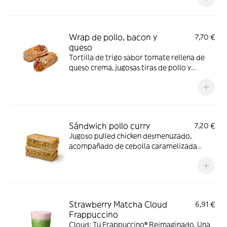
Wrap de pollo, bacon y
7,70 €
queso
Tortilla de trigo sabor tomate rellena de
queso crema, jugosas tiras de pollo y
crujiente de bacon, coronado con queso
fundido y un toque intenso de mojo rojo.
Sándwich pollo curry
7,20 €
Jugoso pulled chicken desmenuzado,
acompañado de cebolla caramelizada
dulce y suave, coronado con una cremosa
salsa mayo curry de toque especiado.
Strawberry Matcha Cloud
6,91 €
Frappuccino
Cloud: Tu Frappuccino® Reimaginado. Una