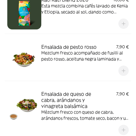
Esta mezcla combina cafés lavado de Kenia
y Etiopia, secado al sol, dando como
resultado un perfil brillante y complejo.
Destaca por sus notas de pomelo,
madreselva y bayas rojas. Acidez alta,
cuerpo medio y un tostado ligero.
Ensalada de pesto rosso
7,90 €
Mezclum fresco acompañado de fusilli al
pesto rosso, aceituna negra laminada y
tomate cherry jugoso. Se completa con
lascas de queso italiano y taquitos de
jamón.
Ensalada de queso de
7,90 €
cabra, arándanos y
vinagreta balsámica
Mézclum fresco con queso de cabra,
arándanos frescos, tomate seco, bacon y un
aliño de balsámico y miel.