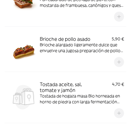
mostarda de frambuesa, canónigos y queso
crema.
Brioche de pollo asado
5,90 €
Brioche alargado ligeramente dulce que
envuelve una jugosa preparación de pollo
asado, realzado con delicados toques de
mostaza. Se combina con tomate natural
fresco, cebolla encurtida que aporta el
contraste ácido y microbrotes que suman
frescura.
Tostada aceite, sal,
4,70 €
tomate y jamón
Tostada de hogaza masa Bio horneada en
horno de piedra con larga fermentación
con aceite tomate y jamón