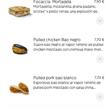
Focaccia Mortadela
7,90 €
Mortadella, mozzarella, grana padano,
brotes* y pesto verde, una explosión de
sabores italianos perfectamente
equilibrados. *No contiene brotes en los
locales de Baleares y Canarias (para más
información consulta a nuestro personal
del establecimiento).
Pulled chicken Bao negro
7,70 €
Suave bao negro al vapor relleno de pulled
chicken mezclado con cremosa mayo miel
mostaza, coronado con cheddar rallado y
sésamo negro
Pulled pork bao blanco
7,70 €
Esponjoso bao blanco al vapor relleno de
pulled pork mezclado con salsa china,
acompañado de queso cheddar y un toque
de sésamo negro