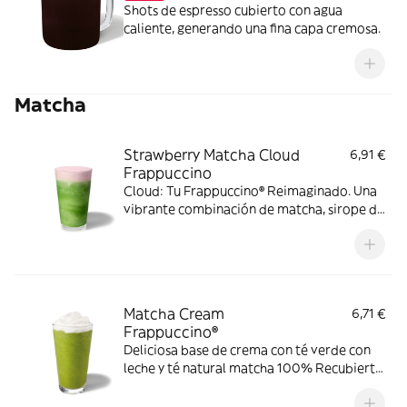
Shots de espresso cubierto con agua
caliente, generando una fina capa cremosa.
Matcha
Strawberry Matcha Cloud
6,91 €
Frappuccino
Cloud: Tu Frappuccino® Reimaginado. Una
vibrante combinación de matcha, sirope de
vainilla, leche y hielo, con capas de una
jugosa y sedosa cold foam de fresa
Matcha Cream
6,71 €
Frappuccino®
Deliciosa base de crema con té verde con
leche y té natural matcha 100% Recubierto
con nata montada