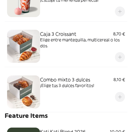
¡Escoge tu merienda perfecta!
Caja 3 Croissant
8,70 €
Elige entre mantequilla, multicereal o los
dos.
Combo mixto 3 dulces
8,10 €
¡Elige tus 3 dulces favoritos!
Feature Items
Kati Kati Blend 2026
10,00 €