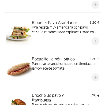
arándanos y espinacas
Bloomer Pavo Arándanos
6,20 €
Una receta muy americana con pavo
cebolla caramelizada espinacas todo en
pan con arándanos
Bocadillo Jamón Ibérico
6,20 €
Pan de artesanal horneado en tiendacon
jamón aceite tomate
Brioche de pavo y
5,90 €
frambuesa
​Pan cuadrado de pechuga de pavo, con