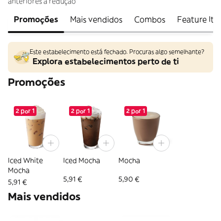
anteriores à redução
Promoções
Mais vendidos
Combos
Feature It
Este estabelecimento está fechado. Procuras algo semelhante?
Explora estabelecimentos perto de ti
Promoções
2 por 1
2 por 1
2 por 1
Iced White
Iced Mocha
Mocha
Mocha
5,91 €
5,90 €
5,91 €
Mais vendidos