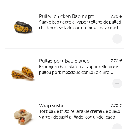
Pulled chicken Bao negro
7,70 €
Suave bao negro al vapor relleno de pulled
chicken mezclado con cremosa mayo miel
mostaza, coronado con cheddar rallado y
sésamo negro
Pulled pork bao blanco
7,70 €
Esponjoso bao blanco al vapor relleno de
pulled pork mezclado con salsa china,
acompañado de queso cheddar y un toque
de sésamo negro
Wrap sushi
7,70 €
Tortilla de trigo rellena de crema de queso
y arroz de sushi aliñado, con un delicado
salmón ahumado, lombarda crujiente y
alga nori hilada.