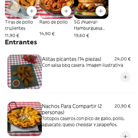
Tiras de pollo
Raxo de pollo
SG ¡Nueva!-
crujientes
Hamburguesa
14,90 €
crujiente de
11,90 €
19,60 €
pollo
Entrantes
Alitas picantes (14 piezas)
24,00 €
Con salsa bbq casera. Imagen ilustrativa
Nachos Para Compartir (2
20,90 €
personas)
Totopos caseros con pico de gallo, pollo,
aguacate, queso cheddar y jalapeños.