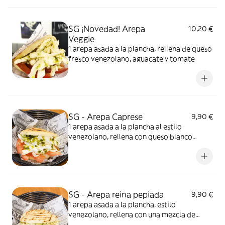
SG ¡Novedad! Arepa
10,20 €
Veggie
1 arepa asada a la plancha, rellena de queso
fresco venezolano, aguacate y tomate
SG - Arepa Caprese
9,90 €
1 arepa asada a la plancha al estilo
venezolano, rellena con queso blanco
latino artesano, tomate y albahaca con
aceite de oliva
SG - Arepa reina pepiada
9,90 €
1 arepa asada a la plancha, estilo
venezolano, rellena con una mezcla de
pollo y aguacate. Imagen ilustrativa