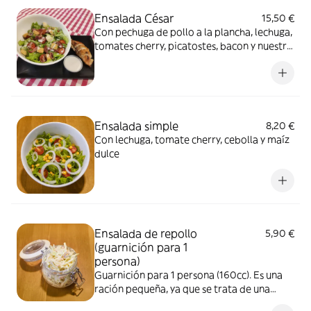
Ensalada César
15,50 €
Con pechuga de pollo a la plancha, lechuga,
tomates cherry, picatostes, bacon y nuestra
salsa César
Ensalada simple
8,20 €
Con lechuga, tomate cherry, cebolla y maíz
dulce
Ensalada de repollo
5,90 €
(guarnición para 1
persona)
Guarnición para 1 persona (160cc). Es una
ración pequeña, ya que se trata de una
ensalada contundente y su precio está