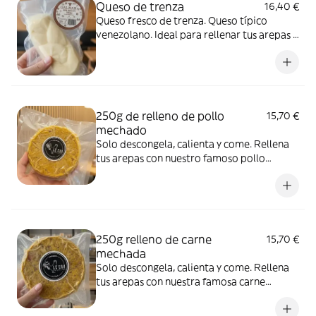
Queso de trenza
16,40 €
Queso fresco de trenza. Queso típico
venezolano. Ideal para rellenar tus arepas o
cachapas Peso: entre 470g y 500g
Mantener refrigerado entre 3° - 5°
250g de relleno de pollo
15,70 €
mechado
Solo descongela, calienta y come. Rellena
tus arepas con nuestro famoso pollo
mechado. Producto artesanal envasado al
vacío. Mantener congelado (entre -18° y
-20°C). Consumir una vez abierto.
250g relleno de carne
15,70 €
mechada
Solo descongela, calienta y come. Rellena
tus arepas con nuestra famosa carne
mechada de ternera. Producto artesanal
envasado al vacío. Mantener congelado