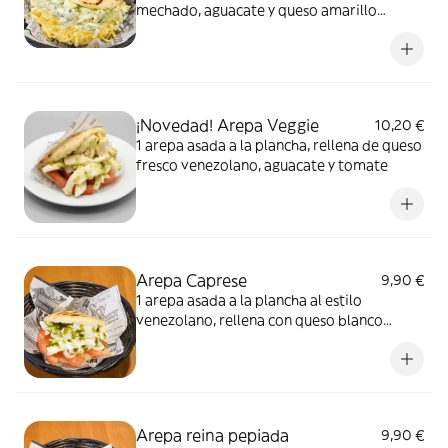
mechado, aguacate y queso amarillo
rallado. Estilo venezolano. Imagen
ilustrativa
¡Novedad! Arepa Veggie
10,20 €
1 arepa asada a la plancha, rellena de queso
fresco venezolano, aguacate y tomate
Arepa Caprese
9,90 €
1 arepa asada a la plancha al estilo
venezolano, rellena con queso blanco
latino artesano, tomate y albahaca con
aceite de oliva
Arepa reina pepiada
9,90 €