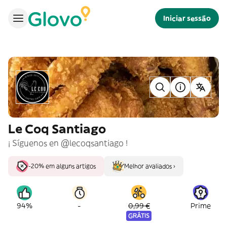
Iniciar sessão
Le Coq Santiago
¡ Síguenos en @lecoqsantiago !
-20% em alguns artigos
Melhor avaliados ›
-
94%
0,99 €
Prime
GRÁTIS