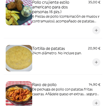
Pollo crujiente estilo
35,00 €
americano para dos
personas (6 pzs.)
6 Piezas de pollo (combinación de muslos y
contramuslos), acompañado de patatas
fritas caseras o ensalada de repollo.
Imagen ilustrativa
Tortilla de patatas
20,90 €
24cm diámetro. No incluye pan.
Raxo de pollo
14,90 €
De pechuga de pollo con patatas fritas
caseras. Añádele queso en extras... seguro
te encantará.