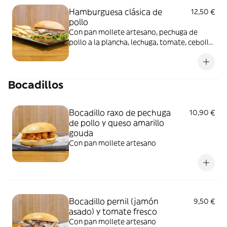
Hamburguesa clásica de
12,50 €
pollo
Con pan mollete artesano, pechuga de
pollo a la plancha, lechuga, tomate, cebolla
y queso. No incluye patatas... puedes
añadirlas como extra. Imagen ilustrativa.
Bocadillos
Bocadillo raxo de pechuga
10,90 €
de pollo y queso amarillo
gouda
Con pan mollete artesano
Bocadillo pernil (jamón
9,50 €
asado) y tomate fresco
Con pan mollete artesano