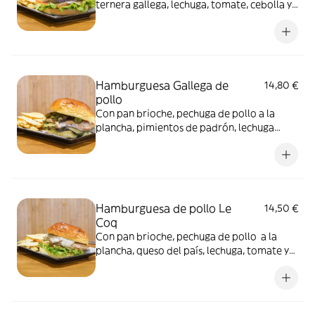
ternera gallega, lechuga, tomate, cebolla y
queso. No incluye patatas, pero puedes
añadirlas como extra. Imagen ilustrativa
Hamburguesa Gallega de
14,80 €
pollo
Con pan brioche, pechuga de pollo a la
plancha, pimientos de padrón, lechuga
baby mix, queso del país y aceite de oliva.
No incluye patatas, pero puedes añadirlas
como extra. Imagen ilustrativa
Hamburguesa de pollo Le
14,50 €
Coq
Con pan brioche, pechuga de pollo a la
plancha, queso del país, lechuga, tomate y
nuestra salsa de champiñones. No incluye
patatas, pero puedes añadirlas como extra.
Imagen ilustrativa