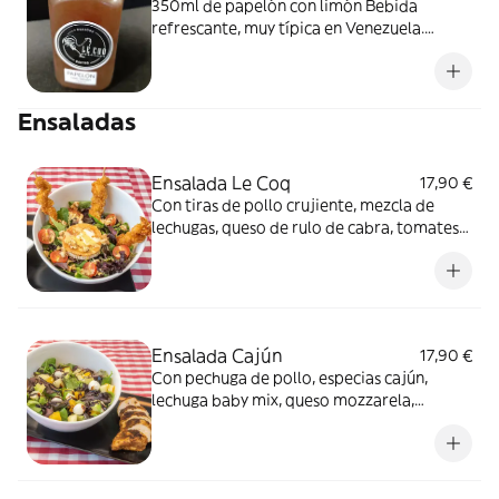
350ml de papelón con limón Bebida
refrescante, muy típica en Venezuela.
Producto de elaboración propia. Mantener
refrigerado entre 3° y 5° Consumir una vez
abierto
Ensaladas
Ensalada Le Coq
17,90 €
Con tiras de pollo crujiente, mezcla de
lechugas, queso de rulo de cabra, tomates
cherry, nueces y vinagreta especial
Ensalada Cajún
17,90 €
Con pechuga de pollo, especias cajún,
lechuga baby mix, queso mozzarela,
aguacate, naranja y manzana