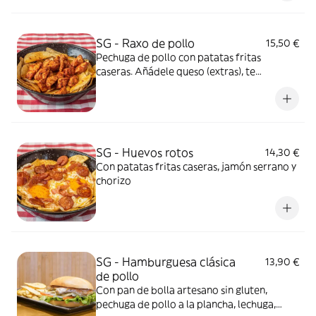
como extra. Foto ilustrativa con pan
brioche con gluten
SG - Raxo de pollo
15,50 €
Pechuga de pollo con patatas fritas
caseras. Añádele queso (extras), te
encantará
SG - Huevos rotos
14,30 €
Con patatas fritas caseras, jamón serrano y
chorizo
SG - Hamburguesa clásica
13,90 €
de pollo
Con pan de bolla artesano sin gluten,
pechuga de pollo a la plancha, lechuga,