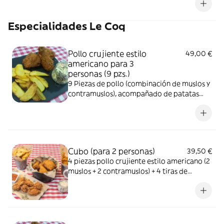
ajustado a su tamaño. Los amantes de esta
ensalada suelen pedir más de una...
Especialidades Le Coq
Pollo crujiente estilo
49,00 €
americano para 3
personas (9 pzs.)
9 Piezas de pollo (combinación de muslos y
contramuslos), acompañado de patatas
fritas caseras o ensalada de repollo.
Imagen ilustrativa
Cubo (para 2 personas)
39,50 €
4 piezas pollo crujiente estilo americano (2
muslos + 2 contramuslos) + 4 tiras de
pechuga de pollo crujiente + 4 alitas
picantes con salsa BBQ picante casera.
Acompañado con patatas fritas caseras o
ensalada de repollo. Imagen ilustrativa