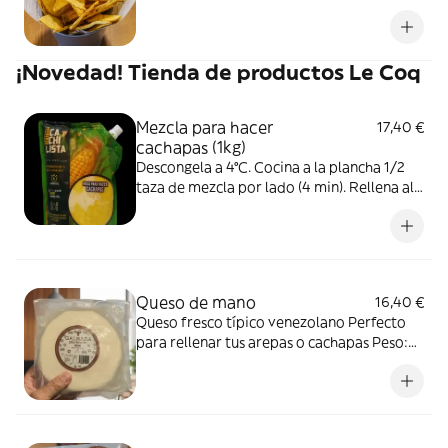
¡Novedad! Tienda de productos Le Coq
Mezcla para hacer
17,40 €
cachapas (1kg)
Descongela a 4°C. Cocina a la plancha 1/2
taza de mezcla por lado (4 min). Rellena al
gusto; recomendamos queso de mano o
trenza con nata. Producto artesanal al
vacío. Mantener congelado (-18° a -21°C).
¡Lúcete como un chef!
Queso de mano
16,40 €
Queso fresco típico venezolano Perfecto
para rellenar tus arepas o cachapas Peso:
Entre 470g y 500g Mantener refrigerado
entre 3° - 5° Sin gluten