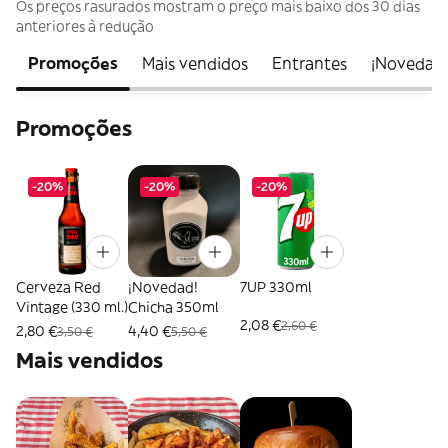
Os preços rasurados mostram o preço mais baixo dos 30 dias
anteriores à redução
Promoções
Mais vendidos
Entrantes
¡Novedad!
Promoções
-20%
-20%
-20%
Cerveza Red
¡Novedad!
7UP 330ml
Vintage (330 ml.)
Chicha 350ml
2,08 €
2,60 €
2,80 €
4,40 €
3,50 €
5,50 €
Mais vendidos