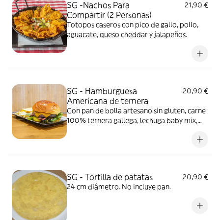
SG -Nachos Para
21,90 €
Compartir (2 Personas)
Totopos caseros con pico de gallo, pollo,
aguacate, queso cheddar y jalapeños.
SG - Hamburguesa
20,90 €
Americana de ternera
Con pan de bolla artesano sin gluten, carne
100% ternera gallega, lechuga baby mix,
beicon, queso cheddar, pepinillos y cebolla .
Foto ilustrativa con pan brioche con gluten
SG - Tortilla de patatas
20,90 €
24 cm diámetro. No incluye pan.