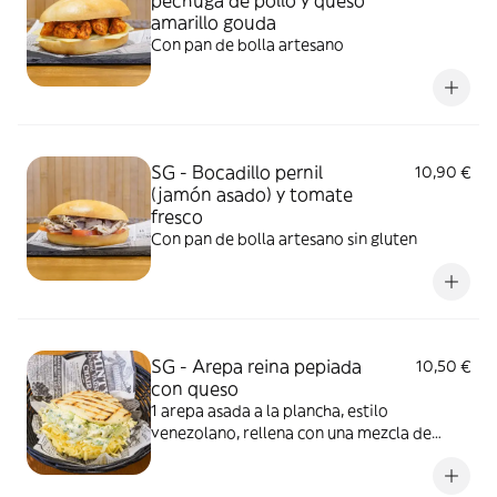
pechuga de pollo y queso
amarillo gouda
Con pan de bolla artesano
SG - Bocadillo pernil
10,90 €
(jamón asado) y tomate
fresco
Con pan de bolla artesano sin gluten
SG - Arepa reina pepiada
10,50 €
con queso
1 arepa asada a la plancha, estilo
venezolano, rellena con una mezcla de
pollo y aguacate. Imagen ilustrativa