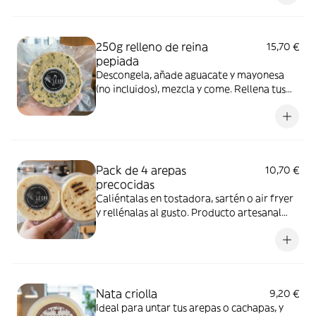
(-18° a -20°C). Consumir una vez abierto.
250g relleno de reina
15,70 €
pepiada
Descongela, añade aguacate y mayonesa
(no incluidos), mezcla y come. Rellena tus
arepas con nuestra famosa reina pepiada.
Producto artesanal al vacío. Mantener
congelado (-18° a -20°C). Consumir una vez
abierto.
Pack de 4 arepas
10,70 €
precocidas
Caliéntalas en tostadora, sartén o air fryer
y rellénalas al gusto. Producto artesanal
envasado al vacío. Mantener refrigerado
entre 3° y 5°C. Consumir una vez abierto.
¡Sorprende a tus invitados!
Nata criolla
9,20 €
Ideal para untar tus arepas o cachapas, y