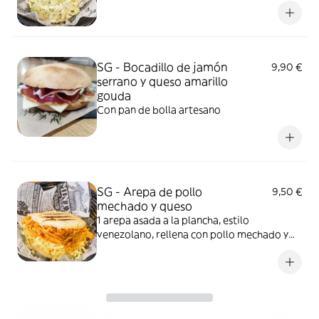
SG - Bocadillo de jamón
9,90 €
serrano y queso amarillo
gouda
Con pan de bolla artesano
SG - Arepa de pollo
9,50 €
mechado y queso
1 arepa asada a la plancha, estilo
venezolano, rellena con pollo mechado y
queso amarillo rallado. Imagen ilustrativa
SG - Arepa de carne
9,50 €