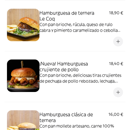
Hamburguesa de ternera
18,90 €
Le Coq
Con pan brioche, rúcula, queso de rulo
cabra y pimiento caramelizado o cebolla
caramelizada. No incluye patatas, pero
puedes añadirlas como extra. Imagen
ilustrativa
¡Nueva! Hamburguesa
18,40 €
crujiente de pollo
Con pan brioche, deliciosas tiras crujientes
de pechuga de pollo rebozado, lechuga,
beicon, queso cheddar y salsa tártara
casera
Hamburguesa clásica de
16,00 €
ternera
Con pan mollete artesano, carne 100%