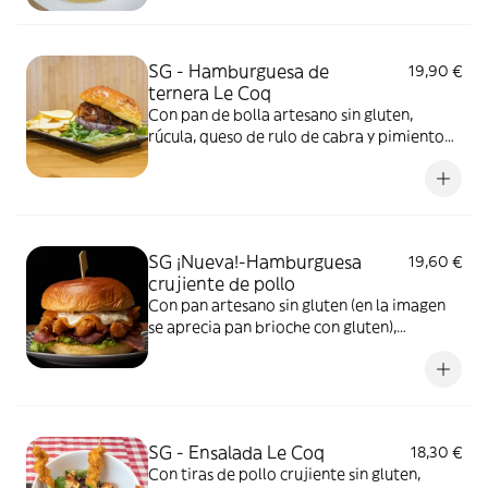
SG - Hamburguesa de
19,90 €
ternera Le Coq
Con pan de bolla artesano sin gluten,
rúcula, queso de rulo de cabra y pimiento
caramelizado o cebolla caramelizada. No
incluye patatas... puedes añadirlas como
extra. Foto ilustrativa con pan brioche con
gluten
SG ¡Nueva!-Hamburguesa
19,60 €
crujiente de pollo
Con pan artesano sin gluten (en la imagen
se aprecia pan brioche con gluten),
deliciosas tiras crujientes de pechuga de
pollo rebozado, lechuga, beicon, queso
cheddar y salsa tártara casera
SG - Ensalada Le Coq
18,30 €
Con tiras de pollo crujiente sin gluten,