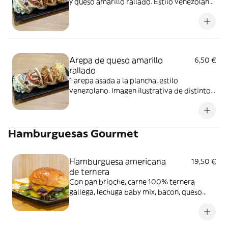
y queso amarillo rallado. Estilo venezolano.
Imagen ilustrativa de distintos rellenos de
arepa
Arepa de queso amarillo
6,50 €
rallado
1 arepa asada a la plancha, estilo
venezolano. Imagen ilustrativa de distintos
rellenos de arepa
Hamburguesas Gourmet
Hamburguesa americana
19,50 €
de ternera
Con pan brioche, carne 100% ternera
gallega, lechuga baby mix, bacon, queso
cheddar, pepinillos y cebolla crujiente. No
incluye patatas, pero puedes añadirlas
como extra. Imagen ilustrativa