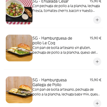
SG - Ensalada César
15,90 €
Con pechuga de pollo a la plancha, lechuga
fresca, tomates cherry, bacon y nuesto
aderezo César
SG - Hamburguesa de
15,90 €
pollo Le Coq
Con pan de bolla artesano sin gluten,
pechuga de pollo a la plancha, queso del
país, lechuga, tomate y nuestra salsa de
champiñones. No incluye patatas... puedes
añadirlas como extra. Foto ilustrativa con
pan brioche con gluten
SG - Hamburguesa
15,90 €
Gallega de Pollo
Con pan de bolla artesano, pechuga de
pollo a la plancha, lechuga baby mix, queso
del país, pimientos de Padrón y aceite de
oliva. No incluye patatas... puedes añadirlas