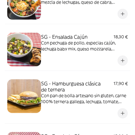
mezcla de lechugas, queso de cabra,
tomates cherry, nueces y nuestra vinagreta
especial
SG - Ensalada Cajún
18,30 €
Con pechuga de pollo, especias cajún,
lechuga baby mix, queso mozzarela,
aguacate, naranja y manzana
SG - Hamburguesa clásica
17,90 €
de ternera
Con pan de bolla artesano sin gluten, carne
100% ternera gallega, lechuga, tomate,
cebolla y queso. No incluye patatas...
puedes añadirlas como extra. Foto
ilustrativa