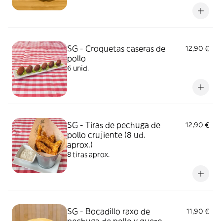
tomate, cebolla y queso. No incluye
patatas... puedes añadirlas como extra.
Foto ilustrativa
SG - Croquetas caseras de
12,90 €
pollo
6 unid.
SG - Tiras de pechuga de
12,90 €
pollo crujiente (8 ud.
aprox.)
8 tiras aprox.
SG - Bocadillo raxo de
11,90 €