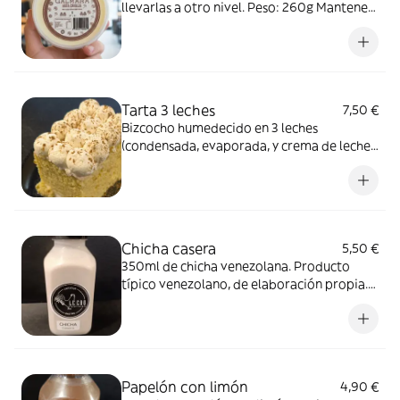
llevarlas a otro nivel. Peso: 260g Mantener
refrigerado entre 3° - 5°
Tarta 3 leches
7,50 €
Bizcocho humedecido en 3 leches
(condensada, evaporada, y crema de leche).
Postre típico venezolano Porción
individual
Chicha casera
5,50 €
350ml de chicha venezolana. Producto
típico venezolano, de elaboración propia.
Mantener refrigerado entre 3° y 5°
Consumir una vez abierto
Papelón con limón
4,90 €