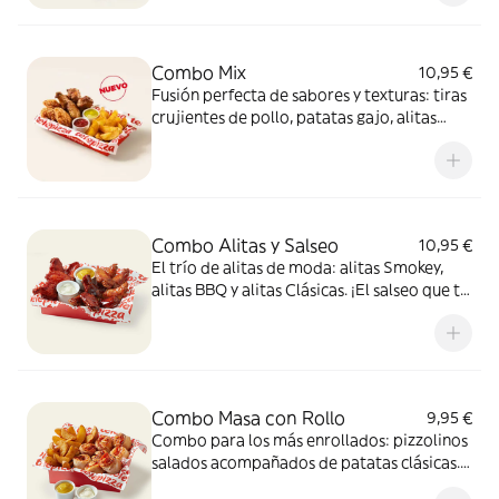
Combo Mix
10,95 €
Fusión perfecta de sabores y texturas: tiras
crujientes de pollo, patatas gajo, alitas
crujientes y dos salsas de 35g para mojar,
una mezcla 100% adictiva.
Combo Alitas y Salseo
10,95 €
El trío de alitas de moda: alitas Smokey,
alitas BBQ y alitas Clásicas. ¡El salseo que tu
cuerpo necesita!
Combo Masa con Rollo
9,95 €
Combo para los más enrollados: pizzolinos
salados acompañados de patatas clásicas.
Incluye 2 salsas de 35g para mojar.