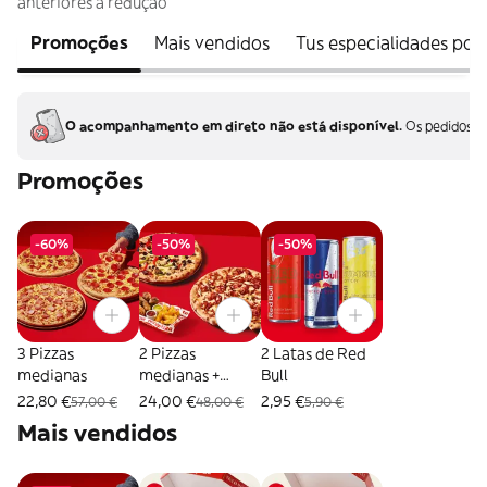
anteriores à redução
Promoções
Mais vendidos
Tus especialidades po
O acompanhamento em direto não está disponível.
Os pedidos sã
Promoções
-60%
-50%
-50%
3 Pizzas
2 Pizzas
2 Latas de Red
medianas
medianas +
Bull
Combo Mix
22,80 €
24,00 €
2,95 €
57,00 €
48,00 €
5,90 €
Mais vendidos