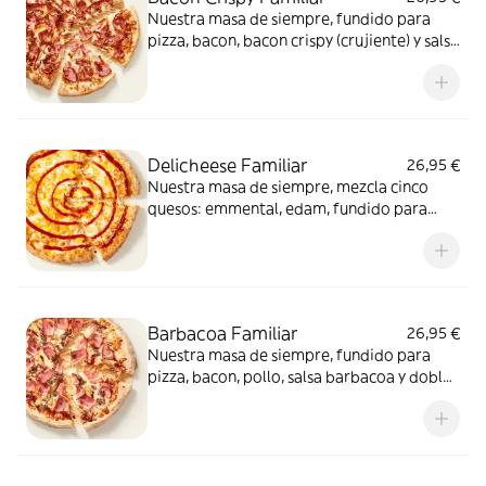
Nuestra masa de siempre, fundido para
pizza, bacon, bacon crispy (crujiente) y salsa
barbacoa para el toque perfecto. ¡Ñam!
Delicheese Familiar
26,95 €
Nuestra masa de siempre, mezcla cinco
quesos: emmental, edam, fundido para
pizza, provolone, cheddar, tomate
confitado y orégano. El festival de queso
que siempre soñaste.
Barbacoa Familiar
26,95 €
Nuestra masa de siempre, fundido para
pizza, bacon, pollo, salsa barbacoa y doble
de carne de vacuno. Clásica y legendaria.
Como solo Telepizza sabe hacerla.