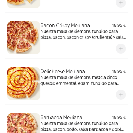
Bacon Crispy Mediana
18,95 €
Nuestra masa de siempre, fundido para
pizza, bacon, bacon crispy (crujiente) y salsa
barbacoa para el toque perfecto. ¡Ñam!
Delicheese Mediana
18,95 €
Nuestra masa de siempre, mezcla cinco
quesos: emmental, edam, fundido para
pizza, provolone, cheddar, tomate
confitado y orégano. El festival de queso
que siempre soñaste.
Barbacoa Mediana
18,95 €
Nuestra masa de siempre, fundido para
pizza, bacon, pollo, salsa barbacoa y doble