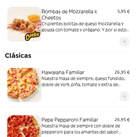
Bombas de Mozzarella x
5,95 €
Cheetos
Crujientes bolitas de queso mozzarella y
gouda con tomate y orégano. Y por si esto
no fuera suficientemente bueno: topping
de Cheetos acompañado de nuestra salsa
Quesabrosa.
Clásicas
Hawaiana Familiar
26,95 €
Nuestra masa de siempre, queso fundido,
doble de york, piña, tomate y extra de
fundido para pizza. Dulce, salada… y
siempre deliciosa.
Pepe Pepperoni Familiar
26,95 €
Nuestra masa de siempre con doble de
pepperoni para los amantes del sabor