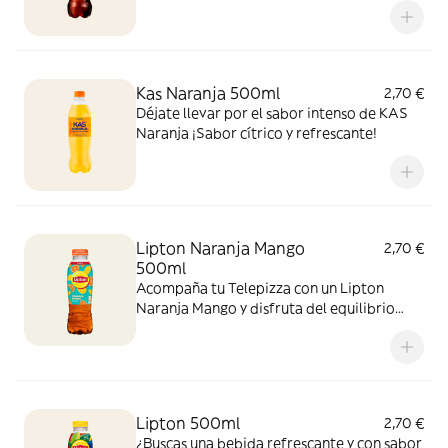
sabor!
Kas Naranja 500ml
2,70 €
Déjate llevar por el sabor intenso de KAS
Naranja ¡Sabor cítrico y refrescante!
Lipton Naranja Mango
2,70 €
500ml
Acompaña tu Telepizza con un Lipton
Naranja Mango y disfruta del equilibrio
perfecto entre el cítrico de la naranja y el
toque tropical del mango. ¡El sabor
refrescante del verano!
Lipton 500ml
2,70 €
¿Buscas una bebida refrescante y con sabor