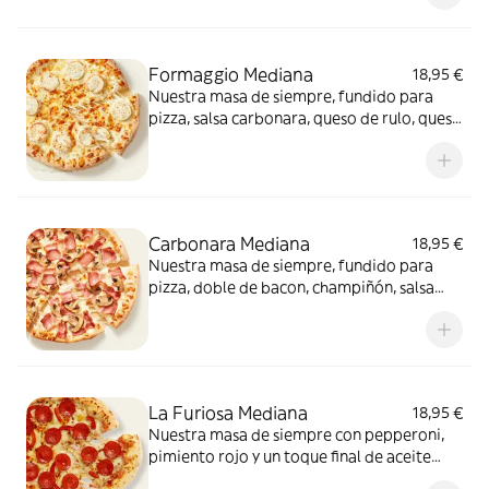
conquista a todos.
Formaggio Mediana
18,95 €
Nuestra masa de siempre, fundido para
pizza, salsa carbonara, queso de rulo, queso
provolone y mezcla de 5 quesos gourmet:
cheddar, gouda, emmental , mozzarella y
havarty. Para quienes saben que nunca hay
demasiado queso.
Carbonara Mediana
18,95 €
Nuestra masa de siempre, fundido para
pizza, doble de bacon, champiñón, salsa
carbonara y extra de fundido para pizza.
¡Un clásico irresistible!
La Furiosa Mediana
18,95 €
Nuestra masa de siempre con pepperoni,
pimiento rojo y un toque final de aceite
picante. Solo para valientes.