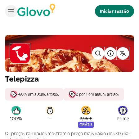
Iniciar sessão
Telepizza
-60% em alguns artigos
2 por 1 em alguns artigos
-
100%
2,95 €
Prime
GRÁTIS
Os preços rasurados mostram o preço mais baixo dos 30 dias