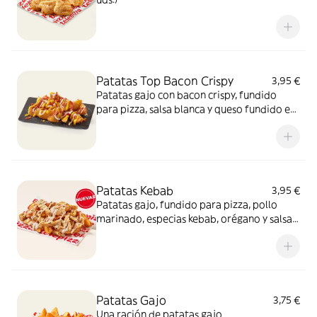
Patatas Top Bacon Crispy
3,95 €
Patatas gajo con bacon crispy, fundido
para pizza, salsa blanca y queso fundido en
polvo.​
Patatas Kebab
3,95 €
Patatas gajo, fundido para pizza, pollo
marinado, especias kebab, orégano y salsa
kebab. ¡Keeeeeeee gocheo!
Patatas Gajo
3,75 €
Una ración de patatas gajo