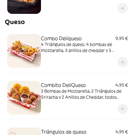
queso fundido en polvo.
Queso
Combo Deliqueso
9,95 €
4 Triángulos de queso, 4 bombas de
mozzarella, 3 anillos de cheddar y 3
crujientes de queso ¿Por qué probar solo
uno cuando puedes probarlos todos
juntos?
Combito DeliQueso
4,95 €
3 Bombas de Mozzarella, 2 Triángulos de
Sriracha y 2 Anillos de Cheddar, todos
juntos. ¿Por qué probar solo uno cuando
puedes probarlos todos?
Triángulos de queso
4,95 €