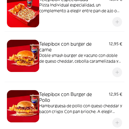
Pizza Individual especialidad, un
complemento a elegir entre pan de ajo o
patatas gajo y una bebida de 50 cl
Telepibox con burger de
12,95 €
carne
Doble smash burger de vacuno con doble
de queso cheddar, cebolla caramelizada y
bacon crispy. Con pan brioche. A elegir
entre salsa barbacoa o salsa burger.
Acompañada de una ración de patatas gajo
y una bebida de 50 cl
Telepibox con Burger de
12,95 €
Pollo
Hamburguesa de pollo con queso cheddar y
bacon crispy. Con pan brioche. A elegir
entre salsa barbacoa o salsa burger.
Acompañada de una ración de patatas gajo
y una bebida de 50 cl