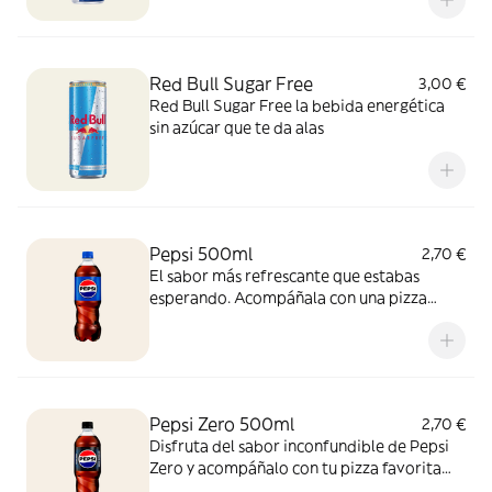
Red Bull Sugar Free
3,00 €
Red Bull Sugar Free la bebida energética
sin azúcar que te da alas
Pepsi 500ml
2,70 €
El sabor más refrescante que estabas
esperando. Acompáñala con una pizza
recién salida del horno y vive la experiencia
con esta combinación perfecta, ¡para
disfrutar cualquier momento!
Pepsi Zero 500ml
2,70 €
Disfruta del sabor inconfundible de Pepsi
Zero y acompáñalo con tu pizza favorita
recién horneada. ¡Zero azúcar y máximo