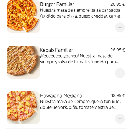
Burger Familiar
26,95 €
Nuestra masa de siempre, salsa barbacoa,
fundido para pizza, queso cheddar, carne
de vacuno, bacon, salsa para Burger Heinz.
Kebab Familiar
26,95 €
¡Keeeeeeee gocheo! Nuestra masa de
siempre, salsa de tomate, fundido para
pizza, pollo marinado, cebolla, especias
kebab, orégano y salsa kebab.
Hawaiana Mediana
18,95 €
Nuestra masa de siempre, queso fundido,
doble de york, piña, tomate y extra de
fundido para pizza. Dulce, salada… y
siempre deliciosa.