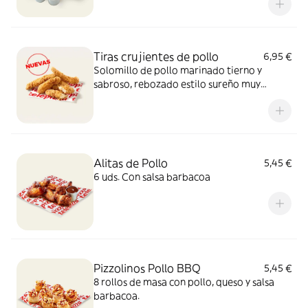
Tiras crujientes de pollo
6,95 €
Solomillo de pollo marinado tierno y
sabroso, rebozado estilo sureño muy
crujiente y un toque picante de pimienta.
Sí, el paraíso existe.
Alitas de Pollo
5,45 €
6 uds. Con salsa barbacoa
Pizzolinos Pollo BBQ
5,45 €
8 rollos de masa con pollo, queso y salsa
barbacoa.