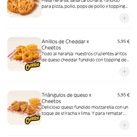
Masa naranja, salsa carbonara, fundido
para pizza, pollo, pops de pollo y topping
de Cheetos. Advertencia: ¡te dejará huella!
Anillos de Cheddar x
5,95 €
Cheetos
Todo al naranja: nuestros crujientes aritos
de queso cheddar fundido con topping de
Cheetos acompañados de nuestra salsa
Quesabrosa.
Triángulos de queso x
5,95 €
Cheetos
Delicioso queso fundido mozzarella con un
toque de sriracha y lima. Y para rematar:
muuucho topping de Cheetos
acompañados de nuestra salsa Quesabrosa.