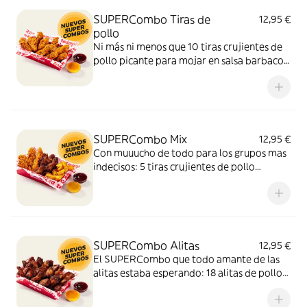
SUPERCombo Tiras de
12,95 €
pollo
Ni más ni menos que 10 tiras crujientes de
pollo picante para mojar en salsa barbacoa
y miel y mostaza. Un SUPERCombo lleno
de solomillos de pollo, tiernos y sabrosos,
para compartir con tus amigos y que nadie
se quede con hambre.
SUPERCombo Mix
12,95 €
Con muuucho de todo para los grupos mas
indecisos: 5 tiras crujientes de pollo
picante, 6 alitas de pollo y patatas gajo
acompañadas con salsa barbacoa y miel y
mostaza. El SUPERCombo para compartir
y no quedarse con ganas de nada.
SUPERCombo Alitas
12,95 €
El SUPERCombo que todo amante de las
alitas estaba esperando: 18 alitas de pollo
acompañadas con salsa barbacoa y miel y
mostaza. Para compartir ¡y repetir!