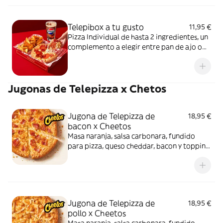
Telepibox a tu gusto
11,95 €
Pizza Individual de hasta 2 ingredientes, un
complemento a elegir entre pan de ajo o
patatas gajo y una bebida de 50 cl
Jugonas de Telepizza x Chetos
Jugona de Telepizza de
18,95 €
bacon x Cheetos
Masa naranja, salsa carbonara, fundido
para pizza, queso cheddar, bacon y topping
de Cheetos. Sí, has leído bien: Cheetos.
Jugona de Telepizza de
18,95 €
pollo x Cheetos