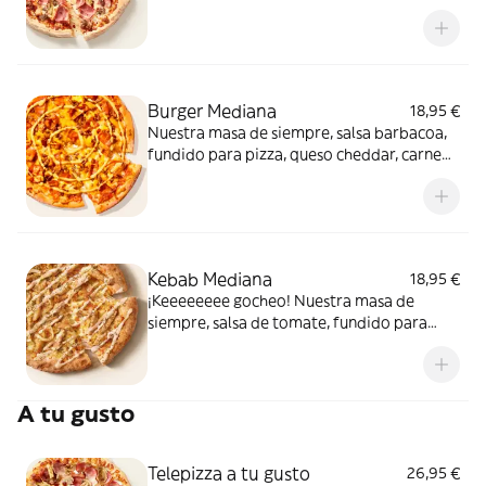
de carne de vacuno. Clásica y legendaria.
Como solo Telepizza sabe hacerla.
Burger Mediana
18,95 €
Nuestra masa de siempre, salsa barbacoa,
fundido para pizza, queso cheddar, carne
de vacuno, bacon, salsa para Burger Heinz.
Kebab Mediana
18,95 €
¡Keeeeeeee gocheo! Nuestra masa de
siempre, salsa de tomate, fundido para
pizza, pollo marinado, cebolla, especias
kebab, orégano y salsa kebab.
A tu gusto
Telepizza a tu gusto
26,95 €