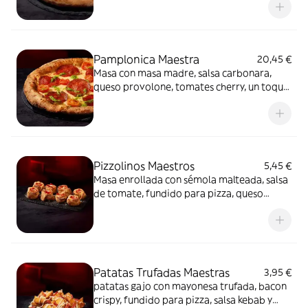
mayonesa trufada y flores secas.
Pamplonica Maestra
20,45 €
Masa con masa madre, salsa carbonara,
queso provolone, tomates cherry, un toque
de pesto y chorizo de Pamplona.
Pizzolinos Maestros
5,45 €
Masa enrollada con sémola malteada, salsa
de tomate, fundido para pizza, queso
fundido en polvo y chorizo de Pamplona.
Patatas Trufadas Maestras
3,95 €
patatas gajo con mayonesa trufada, bacon
crispy, fundido para pizza, salsa kebab y