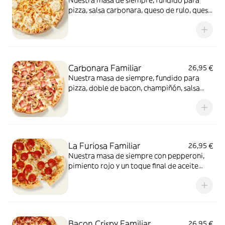
Nuestra masa de siempre, fundido para
pizza, salsa carbonara, queso de rulo, queso
provolone y mezcla de 5 quesos gourmet:
cheddar, gouda, emmental , mozzarella y
havarty. Para quienes saben que nunca hay
demasiado queso.
Carbonara Familiar
26,95 €
Nuestra masa de siempre, fundido para
pizza, doble de bacon, champiñón, salsa
carbonara y extra de fundido para pizza.
¡Un clásico irresistible!
La Furiosa Familiar
26,95 €
Nuestra masa de siempre con pepperoni,
pimiento rojo y un toque final de aceite
picante. Solo para valientes.
Bacon Crispy Familiar
26,95 €