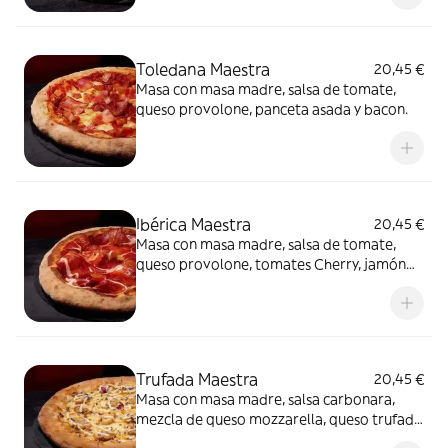
Toledana Maestra
20,45 €
Masa con masa madre, salsa de tomate,
queso provolone, panceta asada y bacon.
Ibérica Maestra
20,45 €
Masa con masa madre, salsa de tomate,
queso provolone, tomates Cherry, jamón
de cebo 50% raza ibérica y AOVE.
Trufada Maestra
20,45 €
Masa con masa madre, salsa carbonara,
mezcla de queso mozzarella, queso trufado
y queso provolone, champiñones,