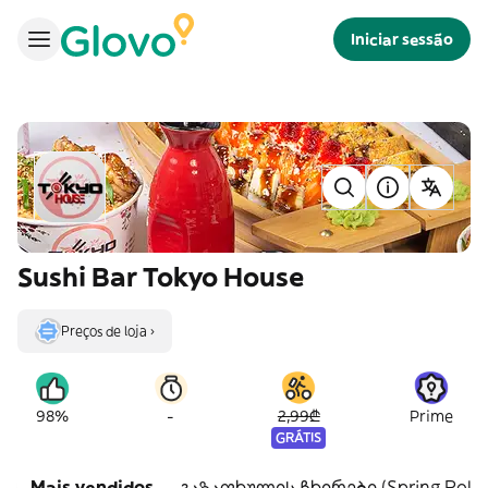
Iniciar sessão
Sushi Bar Tokyo House
Preços de loja ›
-
98%
2,99₾
Prime
GRÁTIS
Mais vendidos
გაზაფხულის ჩხირები (Spring Roll)