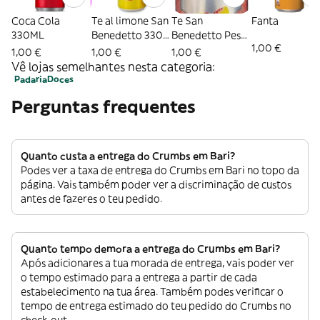
Coca Cola
Te al limone San
Te San
Fanta
330ML
Benedetto 330
Benedetto Pesca
1,00 €
ML
330 ML
1,00 €
1,00 €
1,00 €
Vê lojas semelhantes nesta categoria:
Padaria
Doces
Perguntas frequentes
Quanto custa a entrega do Crumbs em Bari?
Podes ver a taxa de entrega do Crumbs em Bari no topo da
página. Vais também poder ver a discriminação de custos
antes de fazeres o teu pedido.
Quanto tempo demora a entrega do Crumbs em Bari?
Após adicionares a tua morada de entrega, vais poder ver
o tempo estimado para a entrega a partir de cada
estabelecimento na tua área. Também podes verificar o
tempo de entrega estimado do teu pedido do Crumbs no