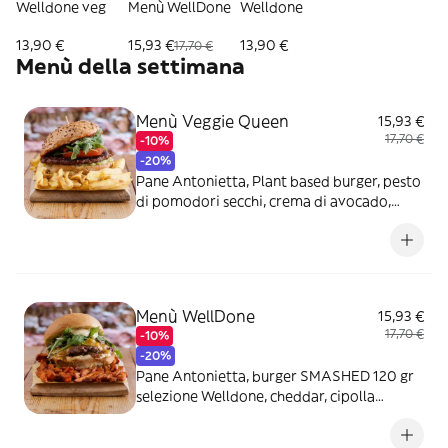
Welldone veg
Menù WellDone
Welldone
13,90 €
15,93 €
13,90 €
17,70 €
Menù della settimana
Menù Veggie Queen
15,93 €
17,70 €
-10%
-20%
Pane Antonietta, Plant based burger, pesto
di pomodori secchi, crema di avocado,
rucola e pomodoro - include una bibita e
un contorno a scelta
Menù WellDone
15,93 €
17,70 €
-10%
-20%
Pane Antonietta, burger SMASHED 120 gr
selezione Welldone, cheddar, cipolla
caramellata, rucola e salsa honey mustard -
include una bibita e un contorno a scelta