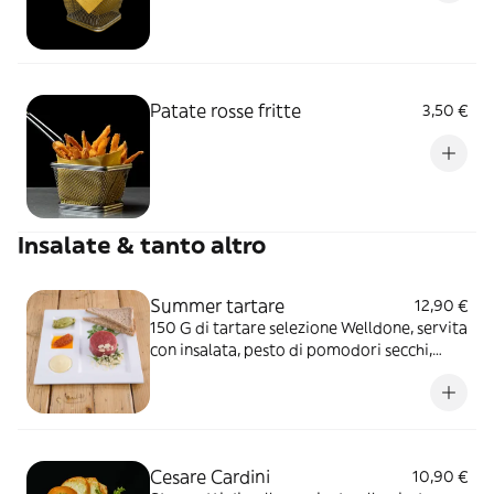
Patate rosse fritte
3,50 €
Insalate & tanto altro
Summer tartare
12,90 €
150 G di tartare selezione Welldone, servita
con insalata, pesto di pomodori secchi,
salsa honey mustard e lamelle di mandorla.
Servita con pane tostato
Cesare Cardini
10,90 €