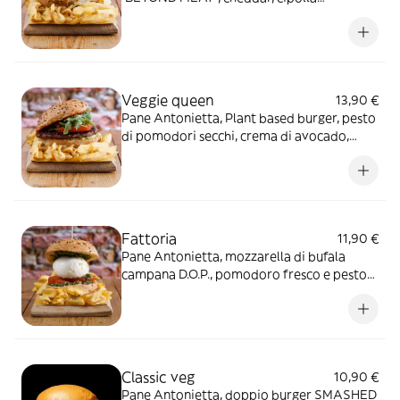
caramellata, rucola e salsa honey mustard -
include un contorno a scelta
Veggie queen
13,90 €
Pane Antonietta, Plant based burger, pesto
di pomodori secchi, crema di avocado,
rucola e pomodoro - include un contorno a
scelta
Fattoria
11,90 €
Pane Antonietta, mozzarella di bufala
campana D.O.P., pomodoro fresco e pesto
genovese - include un contorno a scelta
Classic veg
10,90 €
Pane Antonietta, doppio burger SMASHED