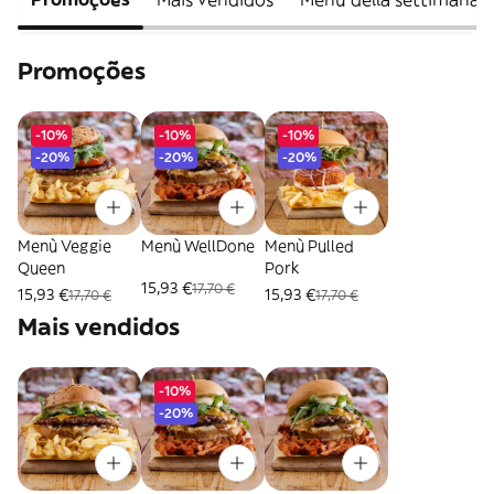
Promoções
-10%
-10%
-10%
-20%
-20%
-20%
Menù Veggie
Menù WellDone
Menù Pulled
Queen
Pork
15,93 €
17,70 €
15,93 €
15,93 €
17,70 €
17,70 €
Mais vendidos
-10%
-20%