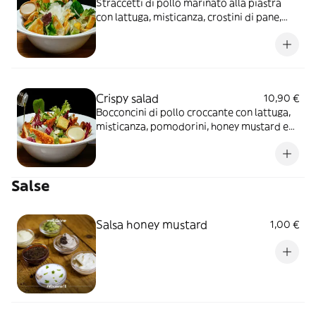
Straccetti di pollo marinato alla piastra
con lattuga, misticanza, crostini di pane,
scaglie di parmigiano e salsa Caesar
Crispy salad
10,90 €
Bocconcini di pollo croccante con lattuga,
misticanza, pomodorini, honey mustard e
lamelle di mandorla
Salse
Salsa honey mustard
1,00 €