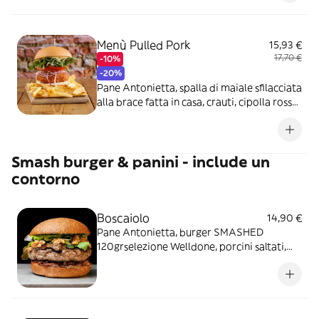
Menù Pulled Pork
15,93 €
17,70 €
-10%
-20%
Pane Antonietta, spalla di maiale sfilacciata
alla brace fatta in casa, crauti, cipolla rossa,
cheddar, lattuga e salsa BBQ - include un
contorno a scelta
Smash burger & panini - include un
contorno
Boscaiolo
14,90 €
Pane Antonietta, burger SMASHED
120grselezione Welldone, porcini saltati,
wafer di parmigiano croccante, crema
tartufata, radicchio, bacon croccante e noci
- include un contorno a scelta