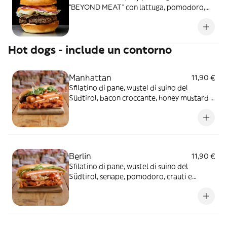
“BEYOND MEAT” con lattuga, pomodoro,
cipolla rossa e salsa rosa - include un
contorno a scelta
Hot dogs - include un contorno
Manhattan
11,90 €
Sfilatino di pane, wustel di suino del
Südtirol, bacon croccante, honey mustard e
rucola - include un contorno a scelta
Berlin
11,90 €
Sfilatino di pane, wustel di suino del
Südtirol, senape, pomodoro, crauti e
lattuga - include un contorno a scelta