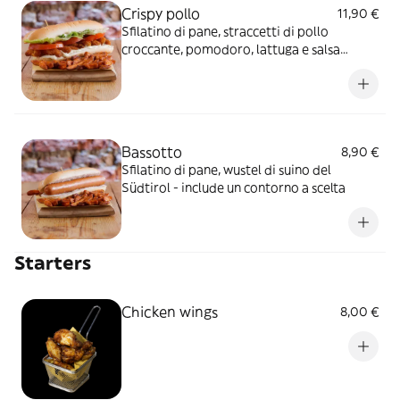
Crispy pollo
11,90 €
Sfilatino di pane, straccetti di pollo
croccante, pomodoro, lattuga e salsa
Caesar - include un contorno a scelta
Bassotto
8,90 €
Sfilatino di pane, wustel di suino del
Südtirol - include un contorno a scelta
Starters
Chicken wings
8,00 €