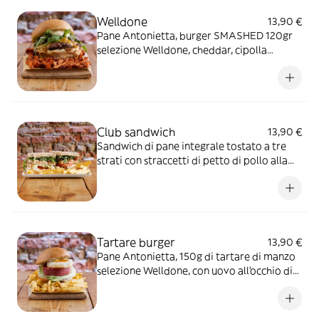
Welldone
13,90 €
Pane Antonietta, burger SMASHED 120gr
selezione Welldone, cheddar, cipolla
caramellata, rucola e salsa honey mustard -
include un contorno a scelta
Club sandwich
13,90 €
Sandwich di pane integrale tostato a tre
strati con straccetti di petto di pollo alla
piastra, lattuga, pomodoro, cheddar, bacon
croccante, rucola e salsa caesar - include un
contorno a scelta
Tartare burger
13,90 €
Pane Antonietta, 150g di tartare di manzo
selezione Welldone, con uovo all'occhio di
bue, mayo tartufata e lattuga - include un
contorno a scelta