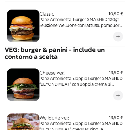
Classic
10,90 €
Pane Antonietta, burger SMASHED 120gr
selezione Welldone con lattuga, pomodoro,
cipolla rossa e salsa rosa - include un
contorno a scelta
VEG: burger & panini - include un
contorno a scelta
Cheese veg
13,90 €
Pane Antonietta, doppio burger SMASHED
“BEYOND MEAT” con doppia crema di
formaggi, cheddar, cipolla fresca e rucola -
include un contorno a scelta
Welldone veg
13,90 €
Pane Antonietta, doppio burger SMASHED
“BEYOND MEAT”, cheddar, cipolla