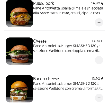
Pulled pork
14,90 €
Pane Antonietta, spalla di maiale sfilacciata
alla brace fatta in casa, crauti, cipolla rossa,
cheddar, lattuga e salsa BBQ - include un
contorno a scelta
Cheese
13,90 €
Pane Antonietta, burger SMASHED 120gr
selezione Welldone con doppia crema di
formaggi, cheddar, cipolla fresca e rucola -
include un contorno a scelta
Bacon cheese
13,90 €
Pane Antonietta, burger SMASHED 120gr
selezione Welldone con crema di formaggi,
cheddar, bacon croccante, lattuga e
pomodoro - include un contorno a scelta