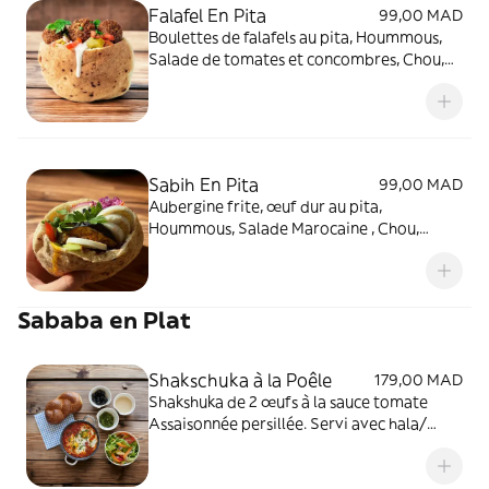
Falafel En Pita
99,00 MAD
Boulettes de falafels au pita, Hoummous,
Salade de tomates et concombres, Chou,
Piquante au choix. Servi avec tahini et
sahug vert (piquante).
Sabih En Pita
99,00 MAD
Aubergine frite, œuf dur au pita,
Hoummous, Salade Marocaine , Chou,
Piquante au choix. Servi avec tahini, amba
et sahug vert (piquante).
Sababa en Plat
Shakschuka à la Poêle
179,00 MAD
Shakshuka de 2 œufs à la sauce tomate
Assaisonnée persillée. Servi avec hala/
baguette, salade individuelle, tahini, olives
et sahug vert.