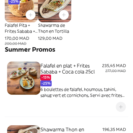
-25%
Falafel Pita +
Shawarma de
Frites Sababa +
Thon en Tortilla
Coca cola 25cl
170,00 MAD
129,00 MAD
200,00 MAD
Summer Promos
Falafel en plat + Frites
235,45 MAD
Sababa + Coca cola 25cl
277,00 MAD
-15%
-25%
6 boulettes de falafel, houmous, tahini,
sahug vert et cornichons, Servi avec frites
salade et 1 pita
Shawarma Thon en
196,35 MAD