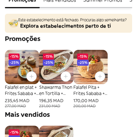
Este estabelecimento está fechado. Procuras algo semelhante?
Explora estabelecimentos perto de ti
Promoções
-15%
-15%
-15%
-25%
-25%
-25%
Falafel en plat +
Shawarma Thon
Falafel Pita +
Frites Sababa +
en Tortilla +
Frites Sababa +
Coca cola 25cl
Frites Sababa +
Coca cola 25cl
235,45 MAD
196,35 MAD
170,00 MAD
Coca Cola 25cl
277,00 MAD
231,00 MAD
200,00 MAD
Mais vendidos
-15%