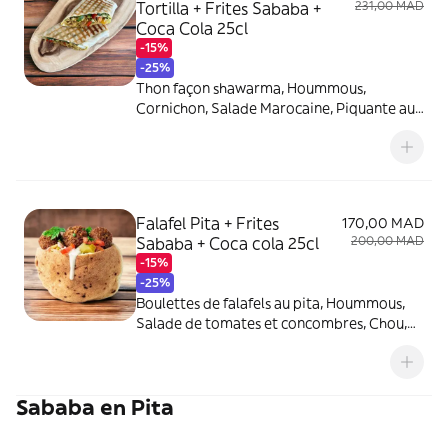
Tortilla + Frites Sababa +
231,00 MAD
Coca Cola 25cl
-15%
-25%
Thon façon shawarma, Hoummous,
Cornichon, Salade Marocaine, Piquante au
choix.
Falafel Pita + Frites
170,00 MAD
Sababa + Coca cola 25cl
200,00 MAD
-15%
-25%
Boulettes de falafels au pita, Hoummous,
Salade de tomates et concombres, Chou,
Piquante au choix. Servi avec tahini et
sahug vert (piquante).
Sababa en Pita