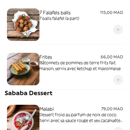
7 Falafels balls
115,00 MAD
7 balls falafel (a part)
Frites
66,00 MAD
Bâtonnets de pommes de terre frits fait
maison, servis avec ketchup et mayonnaise
Sababa Dessert
Malabi
79,00 MAD
Dessert froid au parfum de noix de coco.
Servi avec sa sauce rouge et ses cacahuètes.
125gr.