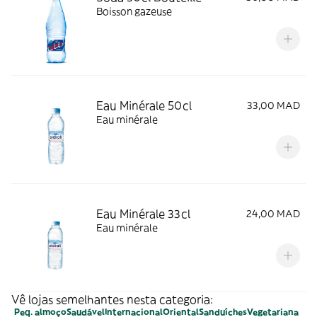
Boisson gazeuse
Eau Minérale 50cl
33,00 MAD
Eau minérale
Eau Minérale 33cl
24,00 MAD
Eau minérale
Vê lojas semelhantes nesta categoria:
Peq. almoço
Saudável
Internacional
Oriental
Sanduíches
Vegetariana