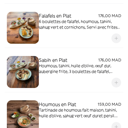
Falafels en Plat
176,00 MAD
6 boulettes de falafel, houmous, tahini,
sahug vert et cornichons, Servi avec frites
salade et 1 pita
Sabih en Plat
176,00 MAD
Houmous, tahini, huile d’olive, œuf dur,
aubergine frite, 3 boulettes de falafel,
persil. Servi avec 1 pita, salade et sahug
vert.
Houmous en Plat
159,00 MAD
Tartinade de houmous fait maison, tahini,
huile d’olive, sahug vert œuf duret persil.
Servi avec 2 pitas, oignon, poivre vert et
cornichons.