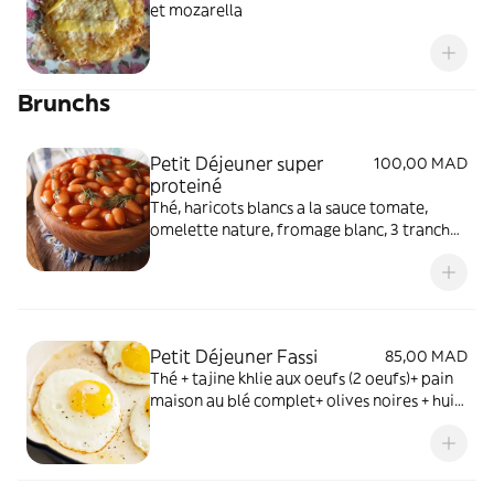
et mozarella
Brunchs
Petit Déjeuner super
100,00 MAD
proteiné
Thé, haricots blancs a la sauce tomate,
omelette nature, fromage blanc, 3 tranches
lunchon, 2 batbouts, huile d'olive, verre jus
d'orange, petite bouteille d'eau
Petit Déjeuner Fassi
85,00 MAD
Thé + tajine khlie aux oeufs (2 oeufs)+ pain
maison au blé complet+ olives noires + huile
d'olive + fromage blanc + verre jus d'orange
+petite bouteille d'eau