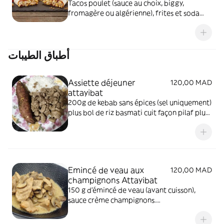
Tacos poulet (sauce au choix, biggy,
fromagère ou algérienne), frites et soda
(Glass ou Ice selon disponibilité)
أطباق الطيبات
Assiette déjeuner
120,00 MAD
attayibat
200g de kebab sans épices (sel uniquement)
plus bol de riz basmati cuit façon pilaf plus
frites
Emincé de veau aux
120,00 MAD
champignons Attayibat
150 g d'émincé de veau (avant cuisson),
sauce crème champignons.
Accompagnement riz basmati