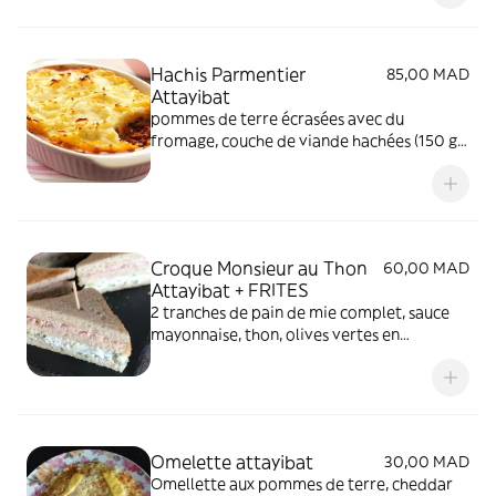
Hachis Parmentier
85,00 MAD
Attayibat
pommes de terre écrasées avec du
fromage, couche de viande hachées (150 g)
et de cheddar, le tout gratiné avec du
mozarella. assaisonné au sel uniquement et
sans lait
Croque Monsieur au Thon
60,00 MAD
Attayibat + FRITES
2 tranches de pain de mie complet, sauce
mayonnaise, thon, olives vertes en
rondelles, cheddar, pain de mie grille au
niveau de la panineuse. Accompagnement
frites
Omelette attayibat
30,00 MAD
Omellette aux pommes de terre, cheddar