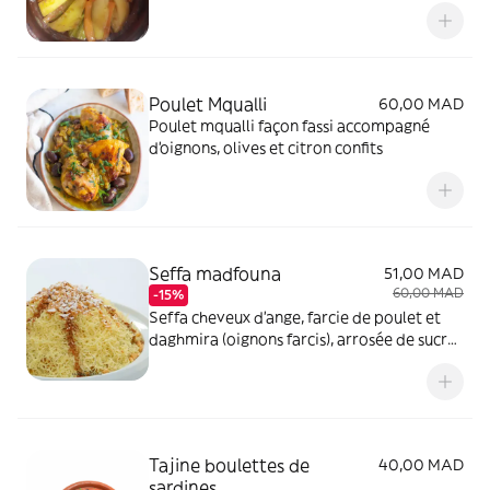
Poulet Mqualli
60,00 MAD
Poulet mqualli façon fassi accompagné
d'oignons, olives et citron confits
Seffa madfouna
51,00 MAD
60,00 MAD
-15%
Seffa cheveux d'ange, farcie de poulet et
daghmira (oignons farcis), arrosée de sucre
glacé et cannelle. Gout salé sucré
Tajine boulettes de
40,00 MAD
sardines