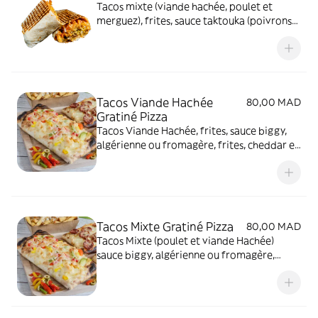
Tacos mixte (viande hachée, poulet et
merguez), frites, sauce taktouka (poivrons
et tomates gout pimenté), cheddar
Tacos Viande Hachée
80,00 MAD
Gratiné Pizza
Tacos Viande Hachée, frites, sauce biggy,
algérienne ou fromagère, frites, cheddar et
gratiné au four, dessus Pizza (sauce
tomates, poivrons, olives noires et
mozarella)
Tacos Mixte Gratiné Pizza
80,00 MAD
Tacos Mixte (poulet et viande Hachée)
sauce biggy, algérienne ou fromagère,
frites, cheddar et gratiné au four, dessus
Pizza (sauce tomates, poivrons, olives
noires et mozarella)