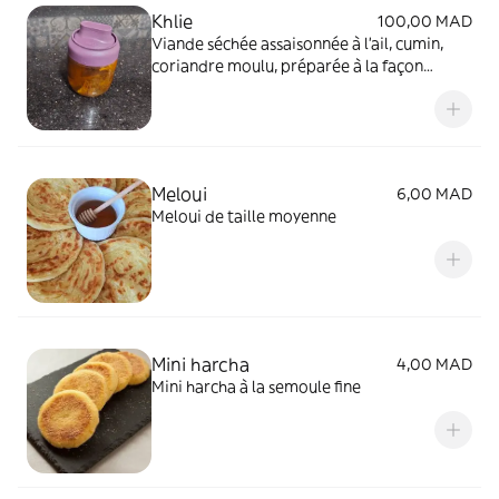
Khlie
100,00 MAD
Viande séchée assaisonnée à l'ail, cumin,
coriandre moulu, préparée à la façon
traditionnelle chez nous (produit non
acheté et revendu) d'une manière saine sans
gras et cuit à la vapeur. Huile d'olive vierge
ajoutée en fin de cuisson. Peur se conserver
3 mois au réfrigérateur et une année au
Meloui
6,00 MAD
congélateur (volume 400 g)
Meloui de taille moyenne
Mini harcha
4,00 MAD
Mini harcha à la semoule fine