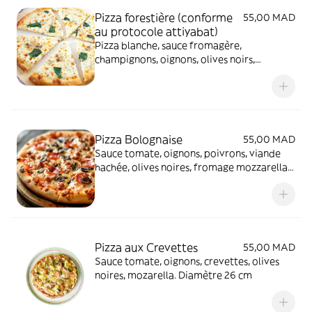
Pizza forestière (conforme
55,00 MAD
au protocole attiyabat)
Pizza blanche, sauce fromagère,
champignons, oignons, olives noirs,
mozarella et thym. Diametre 26 cm
Pizza Bolognaise
55,00 MAD
Sauce tomate, oignons, poivrons, viande
hachée, olives noires, fromage mozzarella.
Diamètre 26 cm
Pizza aux Crevettes
55,00 MAD
Sauce tomate, oignons, crevettes, olives
noires, mozarella. Diamètre 26 cm