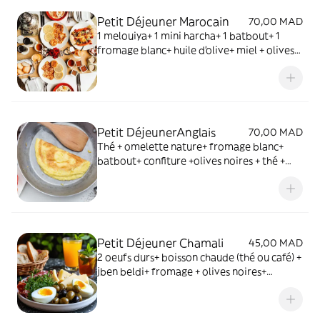
Petit Déjeuner Marocain
70,00 MAD
1 melouiya+ 1 mini harcha+ 1 batbout+ 1
fromage blanc+ huile d'olive+ miel + olives
noires+ Thé + verre jus d'orange +petite
bouteille d'eau
Petit DéjeunerAnglais
70,00 MAD
Thé + omelette nature+ fromage blanc+
batbout+ confiture +olives noires + thé +
verre de jus d'orange + petite bouteille
d'eau
Petit Déjeuner Chamali
45,00 MAD
2 oeufs durs+ boisson chaude (thé ou café) +
jben beldi+ fromage + olives noires+
pain+verre de balboula (gratuit)