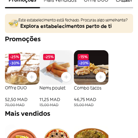
Este estabelecimento está fechado. Procuras algo semelhante?
Explora estabelecimentos perto de ti
Promoções
-25%
-25%
-15%
-30%
-20%
Offre DUO
Nems poulet
Combo tacos
52,50 MAD
11,25 MAD
46,75 MAD
70,00 MAD
15,00 MAD
55,00 MAD
Mais vendidos