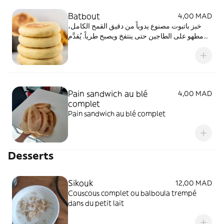
Batbout
4,00 MAD
خبز باتبوت مصنوع يدوياً من دقيق القمح الكامل،
مطهو على الطاجين حتى ينتفخ ويصبح طرياً. يُقدَّم
مع الفينو. مثالي مع الزبدة والعسل أو كحشوة. الوزن
التقريبي: 80 غ. batbout de taille moyenne
Pain sandwich au blé
4,00 MAD
complet
Pain sandwich au blé complet
Desserts
Sikouk
12,00 MAD
Couscous complet ou balboula trempé
dans du petit lait