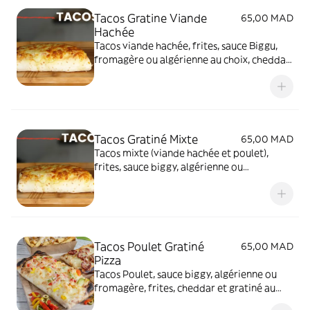
Tacos Gratine Viande
65,00 MAD
Hachée
Tacos viande hachée, frites, sauce Biggu,
fromagère ou algérienne au choix, cheddar,
gratiné au fromage au four
Tacos Gratiné Mixte
65,00 MAD
Tacos mixte (viande hachée et poulet),
frites, sauce biggy, algérienne ou
fromagère, gratiné au fromage au four
Tacos Poulet Gratiné
65,00 MAD
Pizza
Tacos Poulet, sauce biggy, algérienne ou
fromagère, frites, cheddar et gratiné au
four, dessus Pizza (sauce tomates, poivrons,