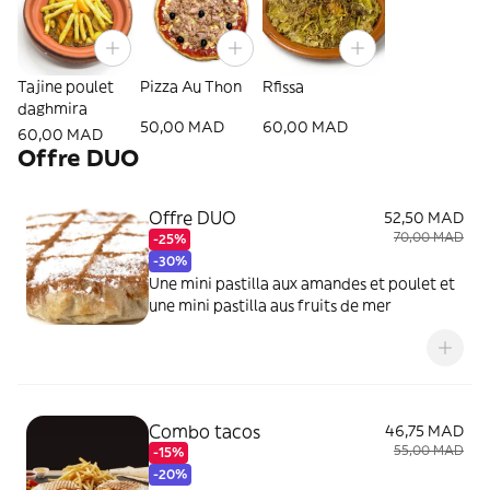
Tajine poulet
Pizza Au Thon
Rfissa
daghmira
50,00 MAD
60,00 MAD
60,00 MAD
Offre DUO
Offre DUO
52,50 MAD
70,00 MAD
-25%
-30%
Une mini pastilla aux amandes et poulet et
une mini pastilla aus fruits de mer
Combo tacos
46,75 MAD
55,00 MAD
-15%
-20%