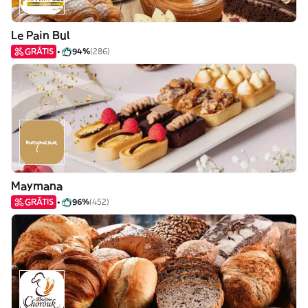
Le Pain Bul
GRÁTIS
94%
(286)
Maymana
GRÁTIS
96%
(452)