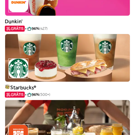
Dunkin'
GRÁTIS
96%
(427)
Starbucks®
GRÁTIS
96%
(500+)