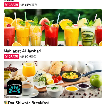
GRÁTIS
86%
(137)
Mahlabat Al Jawhari
GRÁTIS
90%
(95)
Dar Shiwate Breakfast