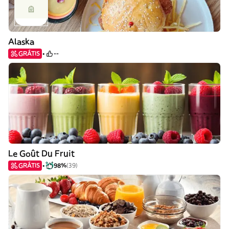
Alaska
GRÁTIS
--
Le Goût Du Fruit
GRÁTIS
98%
(39)