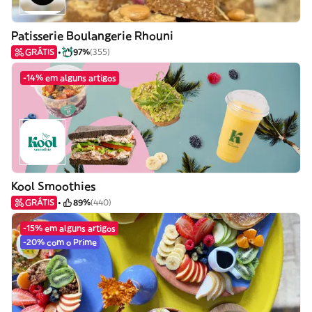
Patisserie Boulangerie Rhouni
GRÁTIS
97%
(355)
-14% em alguns artigos
Kool Smoothies
GRÁTIS
89%
(440)
-15% em alguns artigos
-20% com o Prime