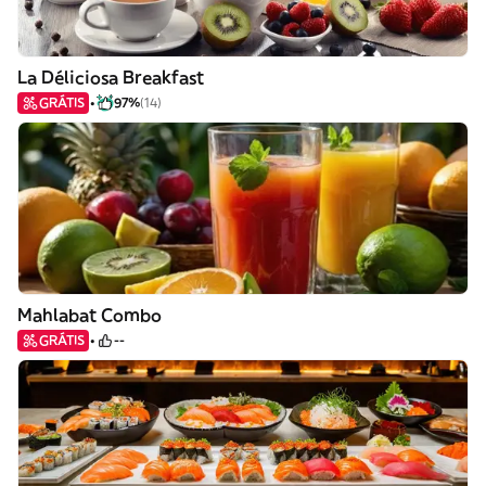
La Déliciosa Breakfast
GRÁTIS
97%
(14)
Mahlabat Combo
GRÁTIS
--