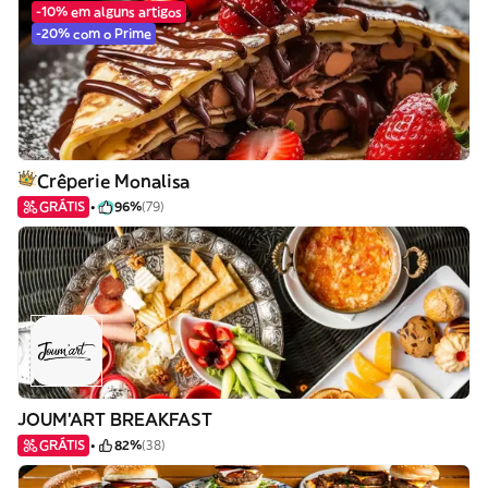
-10% em alguns artigos
-20% com o Prime
Crêperie Monalisa
GRÁTIS
96%
(79)
JOUM'ART BREAKFAST
GRÁTIS
82%
(38)