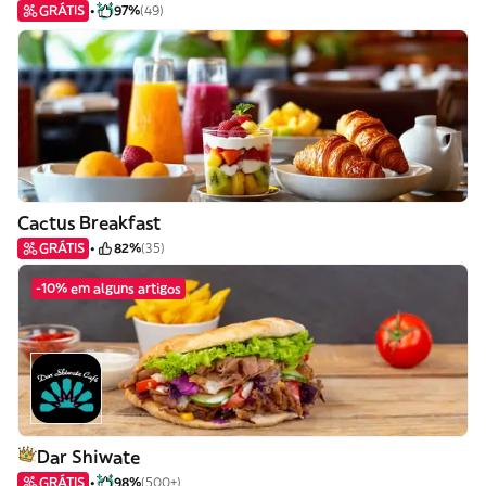
GRÁTIS
97%
(49)
Cactus Breakfast
GRÁTIS
82%
(35)
-10% em alguns artigos
Dar Shiwate
GRÁTIS
98%
(500+)