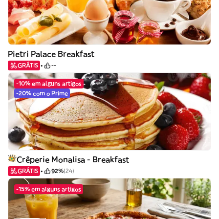
Pietri Palace Breakfast
GRÁTIS
--
-10% em alguns artigos
-20% com o Prime
Crêperie Monalisa - Breakfast
GRÁTIS
92%
(24)
-15% em alguns artigos