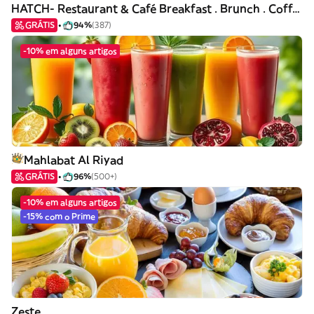
HATCH- Restaurant & Café Breakfast . Brunch . Coffee
GRÁTIS
94%
(387)
-10% em alguns artigos
Mahlabat Al Riyad
GRÁTIS
96%
(500+)
-10% em alguns artigos
-15% com o Prime
Zeste