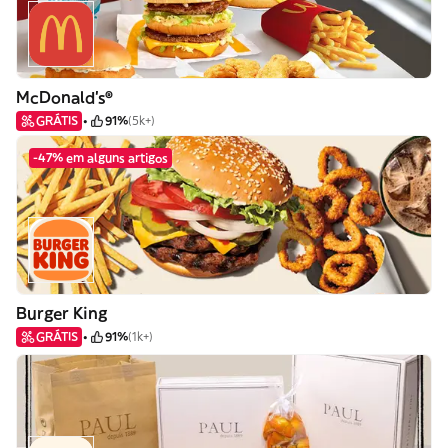
McDonald's®
GRÁTIS
91%
(5k+)
-47% em alguns artigos
Burger King
GRÁTIS
91%
(1k+)