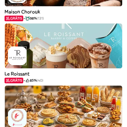
Maison Chorouk
GRÁTIS
98%
(131)
Le Roissant
GRÁTIS
85%
(40)