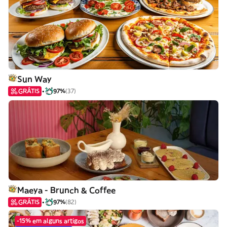
Sun Way
GRÁTIS
97%
(37)
Maeya - Brunch & Coffee
GRÁTIS
97%
(82)
-15% em alguns artigos