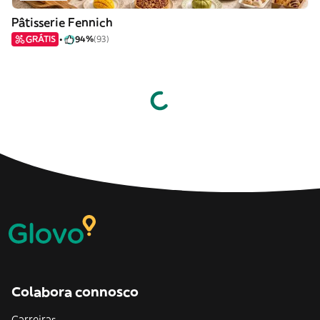
Pâtisserie Fennich
GRÁTIS
94%
(93)
Colabora connosco
Carreiras