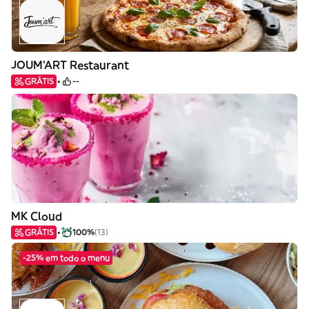
JOUM'ART Restaurant
GRÁTIS
--
MK Cloud
GRÁTIS
100%
(13)
-25% em todo o menu