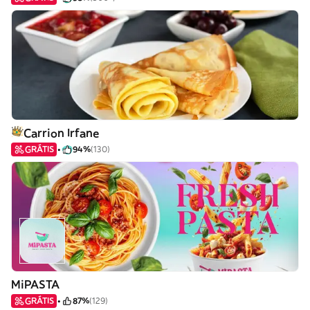
Carrion Irfane
GRÁTIS
94%
(130)
MiPASTA
GRÁTIS
87%
(129)