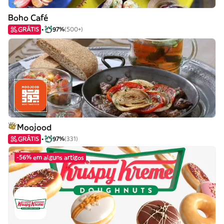
Boho Café
GRÁTIS
97%
(500+)
Moojood
GRÁTIS
97%
(331)
-56% em alguns artigos