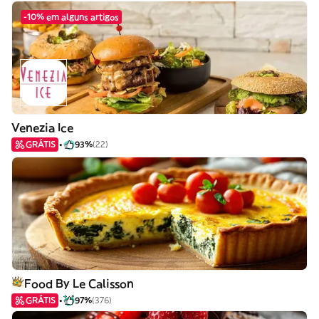
-10% em alguns artigos
Venezia Ice
GRÁTIS
93%
(22)
Food By Le Calisson
GRÁTIS
97%
(376)