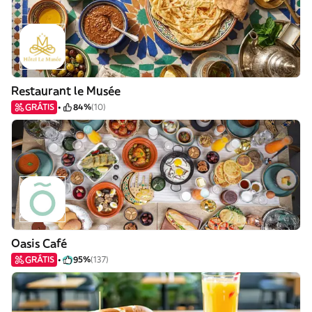
Restaurant le Musée
GRÁTIS
84%
(10)
Oasis Café
GRÁTIS
95%
(137)