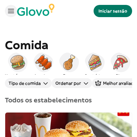
Iniciar sessão
Comida
Hambúrgueres
Americana
Frango
Sanduíches
Pizza
Tipo de comida
Ordenar por
Melhor avaliado
Todos os estabelecimentos