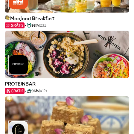
Moojood Breakfast
GRÁTIS
98%
(232)
PROTEINBAR
GRÁTIS
96%
(412)