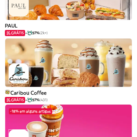
PAUL
GRÁTIS
97%
(2k+)
Caribou Coffee
GRÁTIS
97%
(431)
-18% em alguns artigos