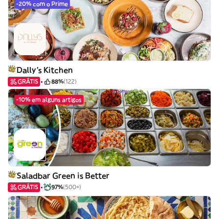
-20% com o Prime
Dally's Kitchen
GRÁTIS
88%
(122)
-10% em alguns artigos
Saladbar Green is Better
GRÁTIS
97%
(500+)