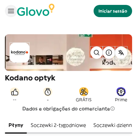
Iniciar sessão
Kodano optyk
-
--
GRÁTIS
Prime
Dados e obrigações do comerciante
Płyny
Soczewki 2-tygodniowe
Soczewki dzienne