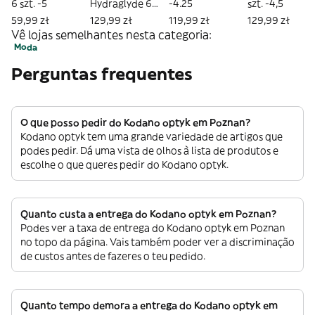
6 szt. -5
Hydraglyde 6
-4.25
szt. -4,5
szt. -6
59,99 zł
129,99 zł
119,99 zł
129,99 zł
Vê lojas semelhantes nesta categoria:
Moda
Perguntas frequentes
O que posso pedir do Kodano optyk em Poznan?
Kodano optyk tem uma grande variedade de artigos que
podes pedir. Dá uma vista de olhos à lista de produtos e
escolhe o que queres pedir do Kodano optyk.
Quanto custa a entrega do Kodano optyk em Poznan?
Podes ver a taxa de entrega do Kodano optyk em Poznan
no topo da página. Vais também poder ver a discriminação
de custos antes de fazeres o teu pedido.
Quanto tempo demora a entrega do Kodano optyk em