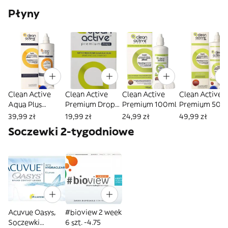
Płyny
Clean Active
Clean Active
Clean Active
Clean Active
Aqua Plus
Premium Drops
Premium 100ml
Premium 500 
500ml
15 ml
39,99 zł
19,99 zł
24,99 zł
49,99 zł
Soczewki 2-tygodniowe
Acuvue Oasys,
#bioview 2 week
Soczewki
6 szt. -4.75