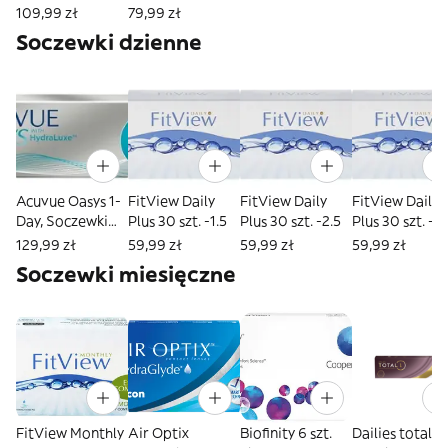
kontaktowe
109,99 zł
79,99 zł
dwutygodniowe,
Soczewki dzienne
Moc -4.50
Acuvue Oasys 1-
FitView Daily
FitView Daily
FitView Daily
Day, Soczewki
Plus 30 szt. -1.5
Plus 30 szt. -2.5
Plus 30 szt. -2
kontaktowe
129,99 zł
59,99 zł
59,99 zł
59,99 zł
jednodniowe,
Soczewki miesięczne
Moc -4.2 Bc 8.5
FitView Monthly
Air Optix
Biofinity 6 szt.
Dailies total 1 30