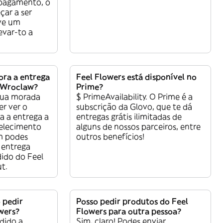
 pagamento, o
çar a ser
ve um
levar-to a
ra a entrega
Feel Flowers está disponível no
 Wroclaw?
Prime?
tua morada
$ PrimeAvailability. O Prime é a
er ver o
subscrição da Glovo, que te dá
a a entrega a
entregas grátis ilimitadas de
belecimento
alguns de nossos parceiros, entre
m podes
outros benefícios!
 entrega
ido do Feel
t.
 pedir
Posso pedir produtos do Feel
wers?
Flowers para outra pessoa?
dido a
Sim, claro! Podes enviar