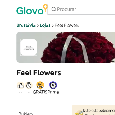
Breslávia
Lojas
Feel Flowers
Feel Flowers
--
-
GRÁTIS
Prime
Este estabelecime
Bukiety