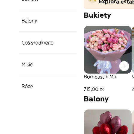
Explora esta
Bukiety
Balony
Coś słodkiego
Misie
Bombastik Mix
V
Róże
715,00 zł
2
Balony