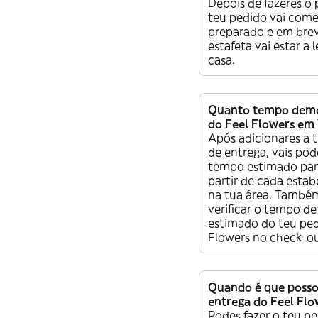
Depois de fazeres o
teu pedido vai come
preparado e em bre
estafeta vai estar a 
casa.
Quanto tempo demo
do Feel Flowers em
Após adicionares a 
de entrega, vais pod
tempo estimado par
partir de cada esta
na tua área. També
verificar o tempo de
estimado do teu ped
Flowers no check-ou
Quando é que posso
entrega do Feel Flo
Podes fazer o teu pe