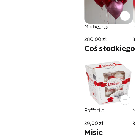
Mix hearts
280,00 zł
3
Coś słodkiego
Raffaello
39,00 zł
3
Misie