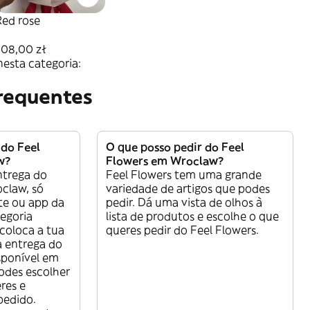
Red rose
208,00 zł
nesta categoria:
requentes
do Feel
O que posso pedir do Feel
w?
Flowers em Wroclaw?
ntrega do
Feel Flowers tem uma grande
claw, só
variedade de artigos que podes
ite ou app da
pedir. Dá uma vista de olhos à
tegoria
lista de produtos e escolhe o que
coloca a tua
queres pedir do Feel Flowers.
a entrega do
sponível em
podes escolher
res e
pedido.