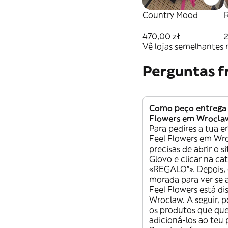
Country Mood
470,00 zł
Vê lojas semelhantes 
Perguntas f
Como peço entrega 
Flowers em Wrocla
Para pedires a tua e
Feel Flowers em Wro
precisas de abrir o s
Glovo e clicar na ca
«REGALO”». Depois, 
morada para ver se 
Feel Flowers está di
Wroclaw. A seguir, 
os produtos que que
adicioná-los ao teu 