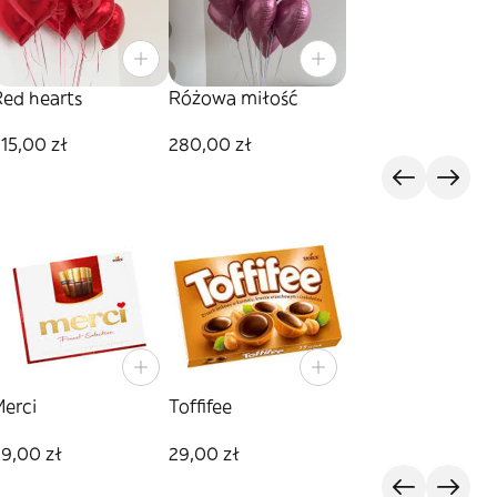
Red hearts
Różowa miłość
15,00 zł
280,00 zł
Merci
Toffifee
9,00 zł
29,00 zł