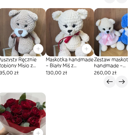
Puszysty Ręcznie
Maskotka handmade
Zestaw maskotek
obiony Misio z
– Biały Miś z
handmade –
Kokardą
czerwoną wstążką
Zakochana Para
95,00 zł
130,00 zł
260,00 zł
Misiów