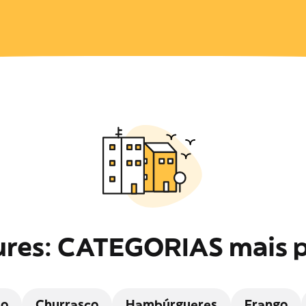
res: CATEGORIAS mais 
do
Churrasco
Hambúrgueres
Frango