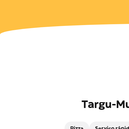
Targu-Mu
Pizza
Serviço rápi