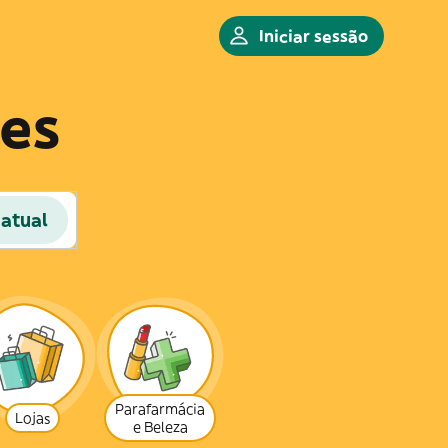
Iniciar sessão
res
 atual
Parafarmácia
Lojas
e Beleza