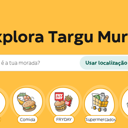
plora Targu Mu
Usar localização
Comida
FRYDAY
Supermercados