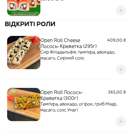
ВІДКРИТІ РОЛИ
Open Roll Cheese
409,00 ₴
Лосось-Креветка (295г)
Сир Філадельфія, темпура, авокадо,
масаго, Сирний соус
Open Roll Лосось-
365,00 ₴
Креветка (300г)
Темпура, авокадо, огірок, гриб Муер,
масаго, соус Унагі