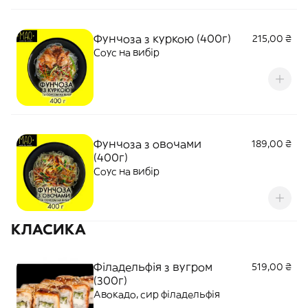
Фунчоза з куркою (400г)
215,00 ₴
Соус на вибір
Фунчоза з овочами
189,00 ₴
(400г)
Соус на вибір
КЛАСИКА
Філадельфія з вугром
519,00 ₴
(300г)
Авокадо, сир філадельфія