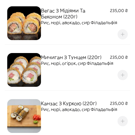
Вегас З Мідіями Та
235,00 ₴
Беконом (220г)
Рис, норі, авокадо, сир Філадельфія
Мичиган З Тунцем (220г)
235,00 ₴
Рис, норі, огірок, сир Філадельфія
Канзас З Куркою (220г)
235,00 ₴
Рис, норі, авокадо, сир Філадельфія