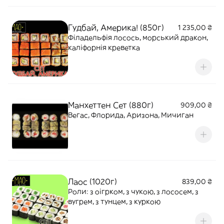
Гудбай, Америка! (850г)
1 235,00 ₴
Філадельфія лосось, морський дракон,
каліфорнія креветка
Манхеттен Сет (880г)
909,00 ₴
Вегас, Флорида, Аризона, Мичиган
Лаос (1020г)
839,00 ₴
Роли: з оігрком, з чукою, з лососем, з
вугрем, з тунцем, з куркою