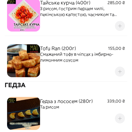
Тайське курча (400г)
285,00 ₴
З рисом, гострим перцем чилі,
пекінською капустою, часником та
імбирним соусом
Tofu Ran (200г)
155,00 ₴
Cмажений тофу в чіпсах з імбирно-
лимонним соусом
ГЕДЗА
Гедза з лососем (280г)
339,00 ₴
Та рисом