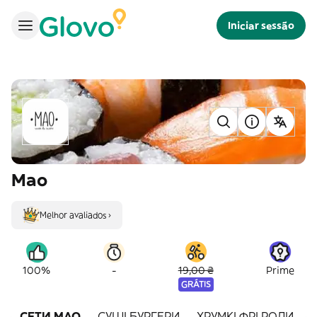
Iniciar sessão
Mao
Melhor avaliados ›
-
100%
19,00 ₴
Prime
GRÁTIS
СЕТИ MAO
СУШІ БУРГЕРИ
ХРУМКІ ФРІ РОЛИ