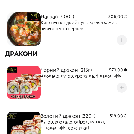
Hai San (400г)
206,00 ₴
Кисло-солодкий суп з креветками з
ананасом та перцем
ДРАКОНИ
Чорний дракон (315г)
579,00 ₴
Авокадо, вугор, креветка, філадельфія
Золотий дракон (320г)
519,00 ₴
Вугор, авокадо, огірок, кунжут,
філадельфія, соус унагі