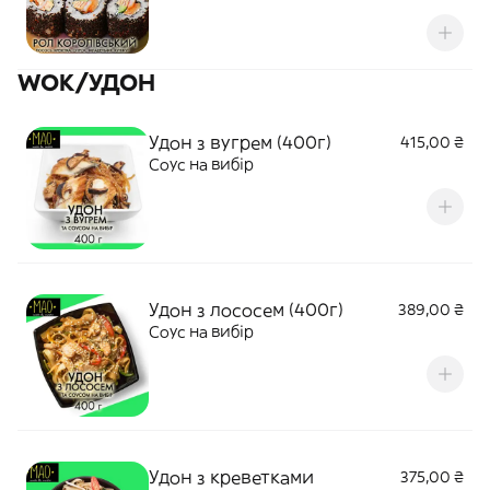
WOK/УДОН
Удон з вугрем (400г)
415,00 ₴
Соус на вибір
Удон з лососем (400г)
389,00 ₴
Соус на вибір
Удон з креветками
375,00 ₴