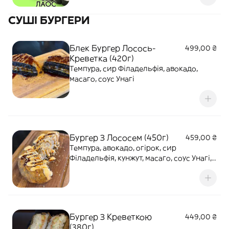
СУШІ БУРГЕРИ
Блек Бургер Лосось-
499,00 ₴
Креветка (420г)
Темпура, сир Філадельфія, авокадо,
масаго, соус Унагі
Бургер З Лососем (450г)
459,00 ₴
Темпура, авокадо, огірок, сир
Філадельфія, кунжут, масаго, соус Унагі,
соус Спайс
Бургер З Креветкою
449,00 ₴
(380г)