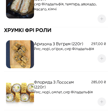
сир Філадельфія, темпура, авокадо,
масаго, кімчі
ХРУМКІ ФРІ РОЛИ
Аризона З Вугрем (220г)
297,00 ₴
Рис, норі, огірок, сир Філадельфія
Флорида З Лососем
285,00 ₴
(220г)
Рис, норі, омлет, сир Філадельфія