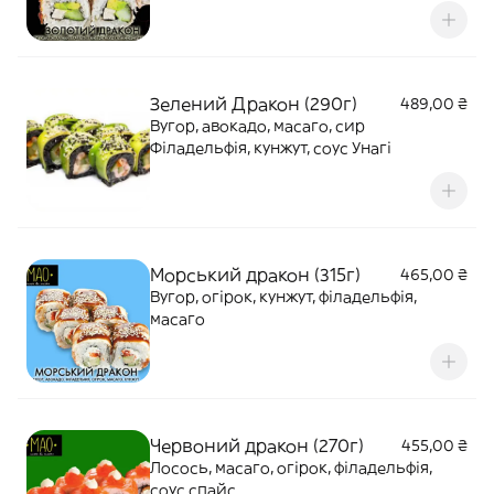
Зелений Дракон (290г)
489,00 ₴
Вугор, авокадо, масаго, сир
Філадельфія, кунжут, соус Унагі
Морський дракон (315г)
465,00 ₴
Вугор, огірок, кунжут, філадельфія,
масаго
Червоний дракон (270г)
455,00 ₴
Лосось, масаго, огірок, філадельфія,
соус спайс