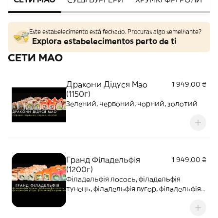
Este estabelecimento está fechado. Procuras algo semelhante?
Explora estabelecimentos perto de ti
СЕТИ MAO
Дракони Дідуся Мао
1 949,00 ₴
(1150г)
Зелений, червоний, чорний, золотий
Гранд Філадельфія
1 949,00 ₴
(1200г)
Філадельфія лосось, філадельфія
тунець, філадельфія вугор, філадельфія
креветка