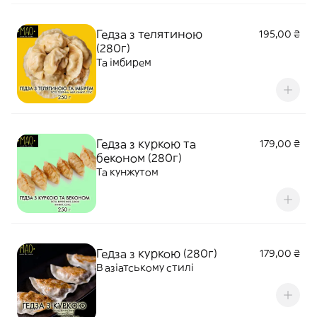
Гедза з телятиною
195,00 ₴
(280г)
Та імбирем
Гедза з куркою та
179,00 ₴
беконом (280г)
Та кунжутом
Гедза з куркою (280г)
179,00 ₴
В азіатському стилі