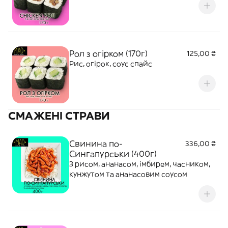
Рол з огірком (170г)
125,00 ₴
Рис, огірок, соус спайс
СМАЖЕНІ СТРАВИ
Свинина по-
336,00 ₴
Сингапурськи (400г)
З рисом, ананасом, імбирем, часником,
кунжутом та ананасовим соусом