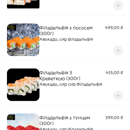
Філадельфія з лососем
499,00 ₴
(300г)
Авокадо, сир філадельфія
Філадельфія З
455,00 ₴
Креветкою (300г)
Авокадо, сир сир Філадельфія
Філадельфія з тунцем
399,00 ₴
(300г)
Авокадо, сир філадельфія