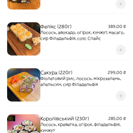
Фелікс (280г)
389,00 ₴
Лосось, авокадо, огірок, кунжут, масаго,
сир Філадельфія, соус Спайс
Сакура (220г)
299,00 ₴
Фіолетовий рис, лосось, мікрозелень,
апельсин, сир Філадельфія
Королівський (230г)
285,00 ₴
Лосось, креветка, огірок, філадельфія,
кунжут