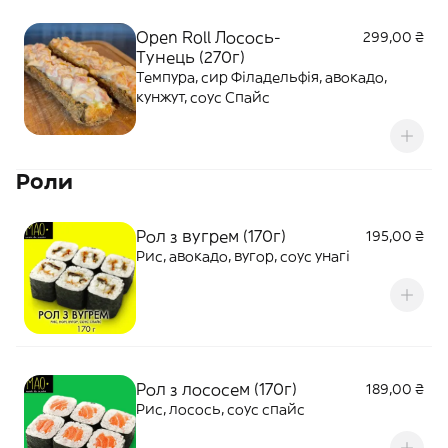
Open Roll Лосось-
299,00 ₴
Тунець (270г)
Темпура, сир Філадельфія, авокадо,
кунжут, соус Спайс
Роли
Рол з вугрем (170г)
195,00 ₴
Рис, авокадо, вугор, соус унагі
Рол з лососем (170г)
189,00 ₴
Рис, лосось, соус спайс