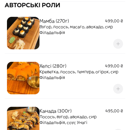
АВТОРСЬКІ РОЛИ
Мамба (270г)
499,00 ₴
Вугор, лосось, масаго, авокадо, сир
Філадельфія
Хелсі (280г)
499,00 ₴
Креветка, лосось, темпура, огірок, сир
Філадельфія
Канада (300г)
495,00 ₴
Лосось, вугор, авокадо, сир
Філадельфія, соус Унагі