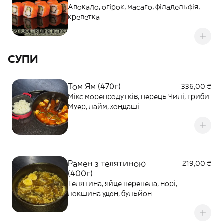
Авокадо, огірок, масаго, філадельфія,
креветка
СУПИ
Том Ям (470г)
336,00 ₴
Мікс морепродутків, перець Чилі, гриби
Муер, лайм, хондаші
Рамен з телятиною
219,00 ₴
(400г)
Телятина, яйце перепела, норі,
локшина удон, бульйон