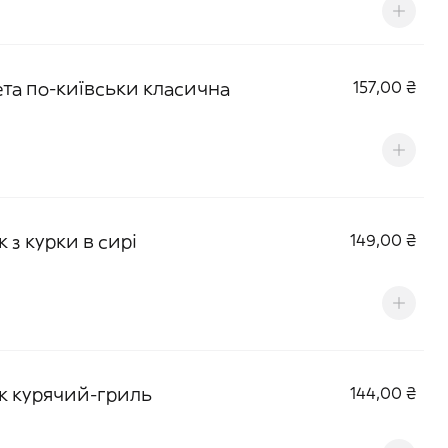
ета по-київськи класична
157,00 ₴
 з курки в сирі
149,00 ₴
к курячий-гриль
144,00 ₴