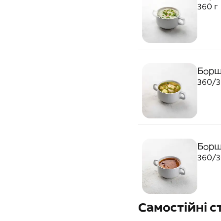
360 г
Борщ
360/3
Борщ
360/3
Самостійні с