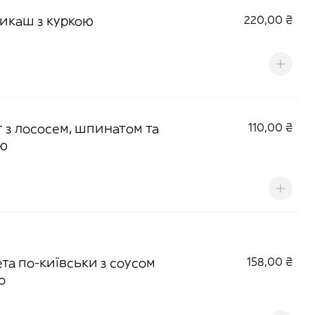
икаш з куркою
220,00 ₴
г з лососем, шпинатом та
110,00 ₴
ю
ета по-київськи з соусом
158,00 ₴
о