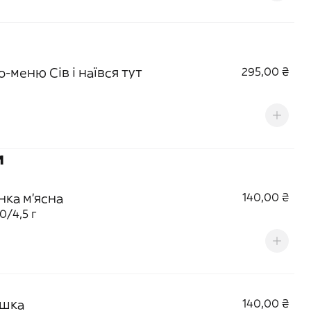
-меню Сів і наївся тут
295,00 ₴
и
нка м'ясна
140,00 ₴
0/4,5 г
шка
140,00 ₴