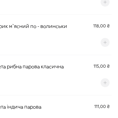
рик м`ясний по - волинськи
118,00 ₴
ета рибна парова класична
115,00 ₴
ета індича парова
111,00 ₴