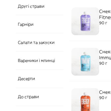
Другі страви
Снек
Fitne
90 г
Гарніри
Салати та закуски
Снек
Immu
Вареники і млинці
90 г
Десерти
Снек
До страви
90 г