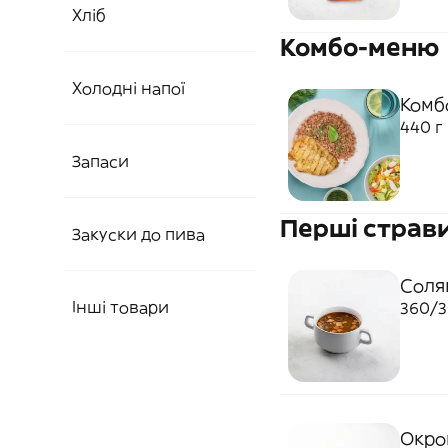
Хліб
Комбо-меню
Холодні напої
Комбо
440 г
Запаси
Перші страв
Закуски до пива
Соля
Інші товари
360/3
Окро