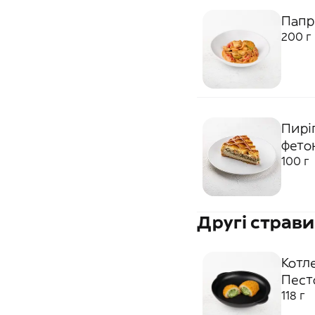
Папр
200 г
Пирі
фето
100 г
Другі страви
Котл
Пест
118 г