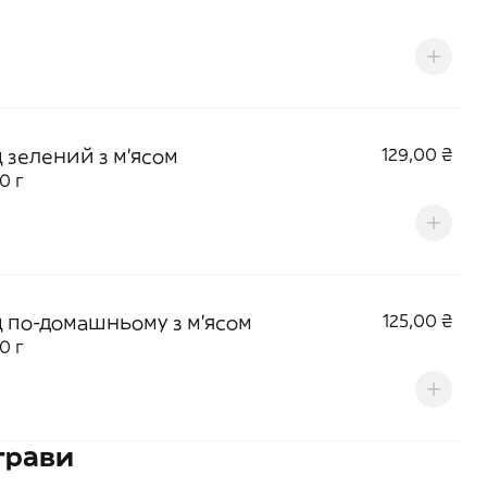
 зелений з м'ясом
129,00 ₴
0 г
 по-домашньому з м'ясом
125,00 ₴
0 г
трави