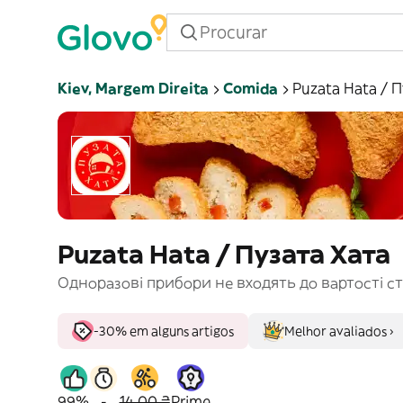
Kiev, Margem Direita
Comida
Puzata Hata / П
Puzata Hata / Пузата Хата
Одноразові прибори не входять до вартості стр
-30% em alguns artigos
Melhor avaliados ›
99%
-
14,00 ₴
Prime