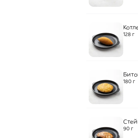
Котл
128 г
Биток
180 г
Стей
90 г