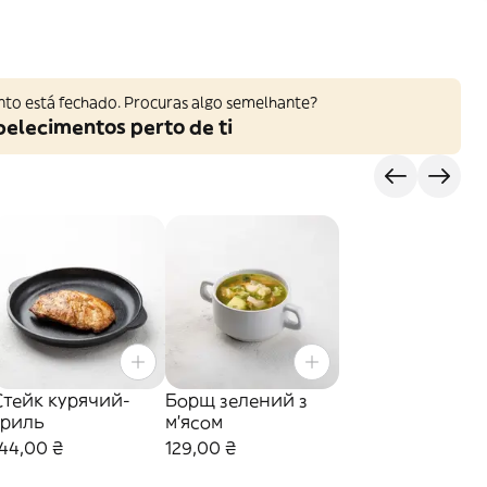
nto está fechado. Procuras algo semelhante?
belecimentos perto de ti
s
Стейк курячий-
Борщ зелений з
гриль
м'ясом
144,00 ₴
129,00 ₴