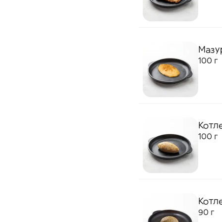
Мазу
100 г
Котл
100 г
Котл
90 г