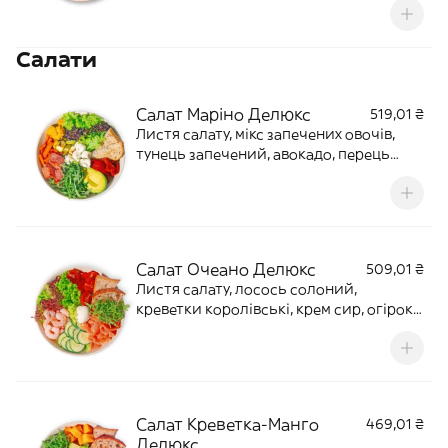
Салати
Салат Маріно Делюкс
519,01 ₴
Листя салату, мікс запечених овочів,
тунець запечений, авокадо, перець
запечений, рукола, фета в травах, хліб
злаковий. Соус огіроково-
вершковийВага: 535 г Калорії:1135,8
Б(39,8) Ж(85,21) В (46,82).
Салат Очеано Делюкс
509,01 ₴
Листя салату, лосось солоний,
креветки королівські, крем сир, огірок,
помідор, рукола, хліб злаковий. Соус
Лимонно-медовий.Вага: 470 г
Калорії:717,0 Б(33,1) Ж(46,56) В (38,5)
Салат Креветка-Манго
469,01 ₴
Делюкс