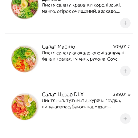
Листя салату, креветки королівські,
манго, огірок очищений, авокадо,
рукола, сир пармезан, хліб злаковий.
Соус Азійський-горіховийВага: 440 г
Калорії:961,1 Б(31,1) Ж(68,77) В (47,61)
Салат Маріно
409,01 ₴
Листя салату, авокадо, овочі запечені,
фета в травах, тунець, рукола. Соус
огірково-вершковийВага:
330/60Калорії: 900. Б(27,0) Ж(80,1)
В(22,0)Алергени:молочний продукт,
риба, соя
Салат Цезар DLX
399,01 ₴
Листя салату,томати, куряча грудка,
яйце, ананас, бекон, пармезан,
сухарики. Соус часниково-
горіховийВага: 345/80Калорії: 1223.
Б(66,3) Ж(92,7) В(32,4)Алергени:
горіхи,глютен,молочний продукт,яйця