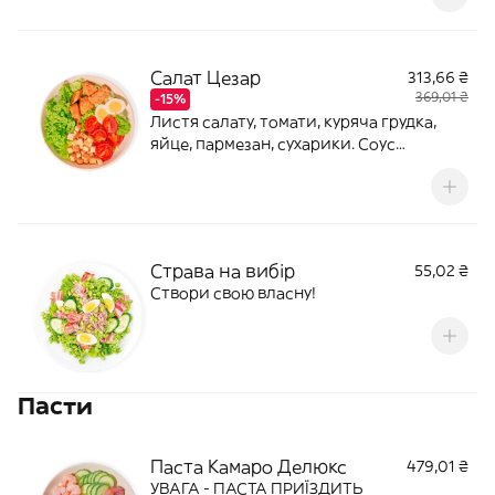
Ж(46,9) В(14,7)
Салат Цезар
313,66 ₴
369,01 ₴
-15%
Листя салату, томати, куряча грудка,
яйце, пармезан, сухарики. Соус
часниково-горіховийВага:
265/80Калорії: 1006. Б(52,4) Ж(78,6)
В(23,9)Алергени:
горіхи,глютен,молочний продукт,яйця
Страва на вибір
55,02 ₴
Створи свою власну!
Пасти
Паста Камаро Делюкс
479,01 ₴
УВАГА - ПАСТА ПРИЇЗДИТЬ