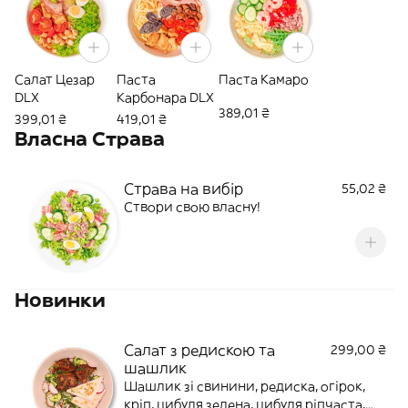
Салат Цезар
Паста
Паста Камаро
DLX
Карбонара DLX
389,01 ₴
399,01 ₴
419,01 ₴
Власна Страва
Страва на вибір
55,02 ₴
Створи свою власну!
Новинки
Салат з редискою та
299,00 ₴
шашлик
Шашлик зі свинини, редиска, огірок,
кріп, цибуля зелена, цибуля ріпчаста,