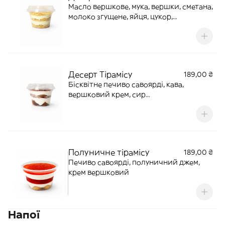
Масло вершкове, мука, вершки, сметана,
молоко згущене, яйця, цукор,
кукурузний крохмаль, ванілінАлергени:
яйця, глютен, молочні продуктіКалорії:
463
Десерт Тірамісу
189,00 ₴
Бісквітне печиво савоярді, кава,
вершковий крем, сир
маскарпонеАлергени:глютен, молочні
продукти, яйцяКалорії: 313
Полуничне тірамісу
189,00 ₴
Печиво савоярді, полуничний джем,
крем вершковий
Напої