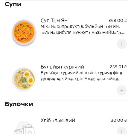
Cупи
Суп Том Ям
349,00 ₴
Мікс морепродуктів, бульйон Том Ям,
зелена цибуля, кунжут смаженийВага:
400 млКалорії: 525. Б(11) Ж(46) В(18)
Бульйон курячий
239,01 ₴
Бульйон курячий,лінгвіні, куряче філе
запечене, яйце, кріп.Алергени: яйце,
глютен.Калорії: 277
Булочки
Хліб злаковий
30,00 ₴