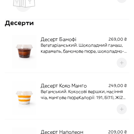
Десерти
Десерт Банофі
269,00 ₴
Вегетаріанський. Шоколадний ганаш,
карамель, банонове пюре, шоколадно-
пісочна крихтаАлергени:глютен,
молочні продуктиКалорії: 700
Десерт Коко Манго
249,00 ₴
Веганський. Кокосові вершки, насіння
чіа, мангове пюреКалорії: 191, Б(11), Ж(21),
В(36)
Десерт Наполеон
209,00 ₴