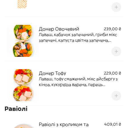
карамелiзована, соус
часниковийАлергени: глютен, гірчиця,
молочний продукт, яйцяКалорії: 477,
Б(17), Ж(25), В(44)
Донер Овочевий
239,00 ₴
Лаваш, кабачок запечений, гриби мікс
запечені, капуста цвітна запечена,
морква карамелізована, базилік, фета в
травах. Соус ПестоВага: 228Калорії: 403.
Б(11,6) Ж(23,9) В(35,1)
Донер Тофу
229,00 ₴
Лаваш, тофу смажений, мікс айсбергу з
кіноа, кукурудза варена, перець
запечений гриль. Соус АзійськийВага:
235Калорії: 302. Б(12,2) Ж(8,9) В(42,5)
Равіолі
Равіолі з кроликом та
409,01 ₴