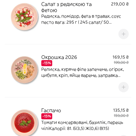
Салат з редискою та
219,00 ₴
фетою
Редиска, помідор, фета в травах, соус
песто вага: 295 г ( 245 салат/ 50
cоус)Калорії: 462. Б(12,2) Ж(41) В(11,8)
Окрошка 2026
169,15 ₴
199,00 ₴
-15%
Релиска, куряче філе запечене, огірок,
цибуля, кріп, яйце варене, заправка
молочна Калорії: 219. Б(22,5) Ж(9,3) В(8,1)
Гаспачо
135,15 ₴
159,00 ₴
-15%
Томати консервовані, базилік, перець
чіліКалорії: 81. Б(3,5) Ж(0,6) В(15)