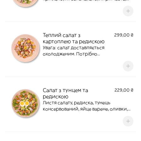
лаваш з сиром, соус сметанково-
гірчичний вага: 425 г ( 379 салат/ 50
cоус) Калорії: 538. Б(22,6) Ж(33,7) В(34,3)
Теплий салат з
299,00 ₴
картоплею та редискою
Увага: салат доставляється
охолодженим. Потрібно
розігріти.Картопля запечена, редиска,
стегно запечене, кріп, сир бринза, соус
сметанково-гірчичний вага: 350 г ( 292
салат/ 60 cоус)Калорії: 424. Б(19,3)
Ж(19,3)
Салат з тунцем та
229,00 ₴
редискою
Листя салату, редиска, тунець
консервований, яйце варене, оливки,
огірок, соус огірково-вершковий вага:
370 г ( 310 салат/ 60 cоус)Калорії: 519.
Б(20,8) Ж(43,9) В(8,8)