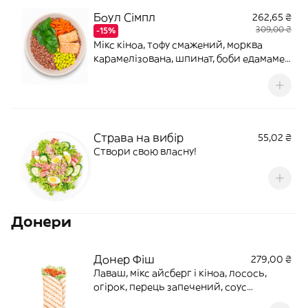
Боул Сімпл
262,65 ₴
309,00 ₴
-15%
Мікс кіноа, тофу смажений, морква
карамелізована, шпинат, боби едамаме.
Соус АзійськийВага: 330/70Калорії:
443. Б(23,1) Ж(15,9) В(50,8)
Страва на вибір
55,02 ₴
Створи свою власну!
Донери
Донер Фіш
279,00 ₴
Лаваш, мікс айсберг і кіноа, лосось,
огірок, перець запечений, соус
часниковий.Алергени: глютен, гірчиця,