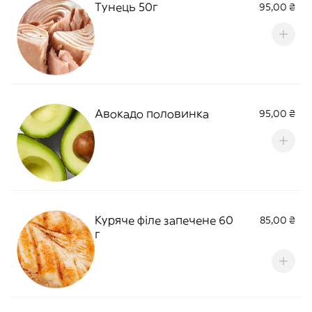
Тунець 50г
95,00 ₴
Авокадо половинка
95,00 ₴
Куряче філе запечене 60
85,00 ₴
г