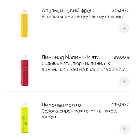
Апельсиновий фреш
215,00 ₴
Всі апельсини світу у твоєму стакані :)
Лимонад Малина-М'ята
139,00 ₴
Содова, м'ята, пюре малини, сік
лимонаВага: 350 мл Калорії: 140,7 Б(1,75)
Ж(1,81) В (26,9)
Лимонад мохіто
139,00 ₴
Cодова, сироп мохіто, м'ята, цукор,
лимон