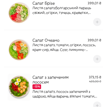
Салат Брізе
399,01 ₴
Листя салату,болгарський перець
свіжий, огірки, тунець, креветки,
рукола. Соус з ікрою летючої риби Вага:
270/60Калорії: 618. Б(30,7) Ж(51,0)
В(11,2)Алергени:яйця, молочний
продукт, риба, ракоподібні
Салат Очеано
399,01 ₴
Листя салату, томати, огірки, лосось,
крем-сир, яйце. Соус лимонно-
медовий.Вага: 340/30Калорії: 572.
Б(24,6) Ж(42,9) В(23,2)Алергени:
молочний продукт,риба, яйця,
Салат з запеченим
373,15 ₴
лососем
439,00 ₴
-15%
Листя салату, лосось запечений з
цедрою, яйце варене, в'ялені томати,
рукола, мікс насіння, пармезан. Соус
ПестоВага: 260/50Калорії: 644. Б(41,8)