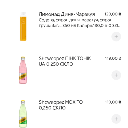
Лимонад Диня-Маракуя
139,00 ₴
Содова, сироп диня-маракуя, сироп
грушаВага: 350 мл Калорії:130,0 Б(0,32)
Ж(0,11) В (30,3)
Shcweppez ПІНК ТОНІК
119,00 ₴
UA 0,250 СКЛО
Shcweppez МОХІТО
119,00 ₴
0,250 СКЛО