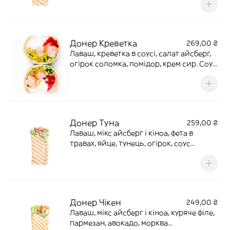
молочний продукт, яйця, рибаКалорії:
437, Б(16), Ж(22), В (41)
Донер Креветка
269,00 ₴
Лаваш, креветка в соусі, салат айсберг,
огірок соломка, помідор, крем сир. Соус
ДзадзікіВага: 210Калорії: 261. Б(11,6)
Ж(9,7) В(29,8)
Донер Туна
259,00 ₴
Лаваш, мікс айсберг і кіноа, фета в
травах, яйце, тунець, огірок, соус
огірково-вершковий, соус
часниковийАлергени: глютен, риба,
соя, молочний продукт, яйця,
гірчицяКалорії: 601 Б(26), Ж(33), В(41)
Донер Чікен
249,00 ₴
Лаваш, мікс айсберг і кіноа, куряче філе,
пармезан, авокадо, морква