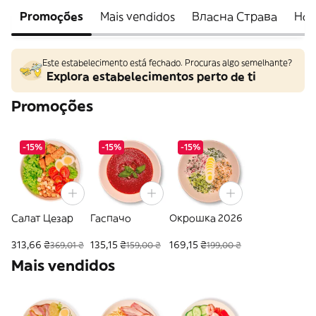
Promoções
Mais vendidos
Власна Страва
Но
Este estabelecimento está fechado. Procuras algo semelhante?
Explora estabelecimentos perto de ti
Promoções
-15%
-15%
-15%
Салат Цезар
Гаспачо
Окрошка 2026
313,66 ₴
135,15 ₴
169,15 ₴
369,01 ₴
159,00 ₴
199,00 ₴
Mais vendidos