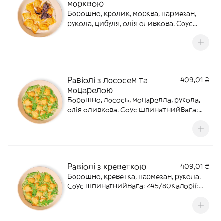
морквою
Борошно, кролик, морква, пармезан,
рукола, цибуля, олія оливкова. Соус
вершково-грибнийВага: 245/80Калорії:
738. Б(26,1) Ж(50) В(49,9)Алергени:
глютен, молочні продукти, яйця
Равіолі з лососем та
409,01 ₴
моцарелою
Борошно, лосось, моцарелла, рукола,
олія оливкова. Соус шпинатнийВага:
245/80Калорії: 679. Б(35,8) Ж(42,2)
В(42)Алергени: глютен, молочні
продукти, яйця, риба
Равіолі з креветкою
409,01 ₴
Борошно, креветка, пармезан, рукола.
Соус шпинатнийВага: 245/80Калорії:
738. Б(26,1) Ж(50) В(49,9)Алергени:
глютен, молочні продукти, яйця