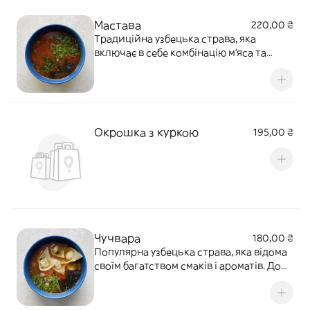
незабутньою.
Мастава
220,00 ₴
Традиційна узбецька страва, яка
включає в себе комбінацію м'яса та
овочів. Основними інгредієнтами є
яловичина, морква, картопля, цибуля та
рис.Ці компоненти гармонійно
поєднуються, створюючи багатий смак
завдяки додаванню східних спецій.
Окрошка з куркою
195,00 ₴
Чучвара
180,00 ₴
Популярна узбецька страва, яка відома
своїм багатством смаків і ароматів. До
складу входять узбецькі пельмені з
яловичиною та бульон на основі
овочів.