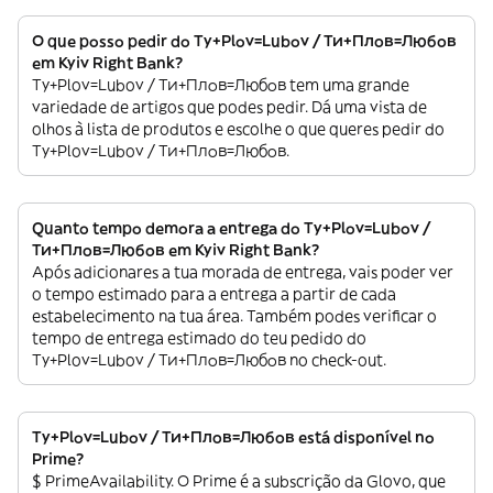
O que posso pedir do Ty+Plov=Lubov / Ти+Плов=Любов
em Kyiv Right Bank?
Ty+Plov=Lubov / Ти+Плов=Любов tem uma grande
variedade de artigos que podes pedir. Dá uma vista de
olhos à lista de produtos e escolhe o que queres pedir do
Ty+Plov=Lubov / Ти+Плов=Любов.
Quanto tempo demora a entrega do Ty+Plov=Lubov /
Ти+Плов=Любов em Kyiv Right Bank?
Após adicionares a tua morada de entrega, vais poder ver
o tempo estimado para a entrega a partir de cada
estabelecimento na tua área. Também podes verificar o
tempo de entrega estimado do teu pedido do
Ty+Plov=Lubov / Ти+Плов=Любов no check-out.
Ty+Plov=Lubov / Ти+Плов=Любов está disponível no
Prime?
$ PrimeAvailability. O Prime é a subscrição da Glovo, que