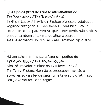
Que tipo de produtos posso encomendar do
Ty+Plov=Lubov / Ти+Плов=Любов?
Ty+Plov=Lubov / Ти+Плов=Любов oferece produtos da
seguinte categoria: RESTAURANT. Consulta a lista de
produtos acima para veres o que podes pedir. Não hesites
em dar também uma vista de olhos a outros
estabelecimento do RESTAURANT em Kyiv Right Bank.
Há um valor mínimo para fazer um pedido do
Ty+Plov=Lubov / Ти+Плов=Любов?
Sim, há um valor mínimo no Ty+Plov=Lubov /
Ти+Плов=Любов. Mas não te preocupes – se não o
atingires, só vais ter de pagar uma taxa adicional, mas o
teu glovo vai ser-te entregue!