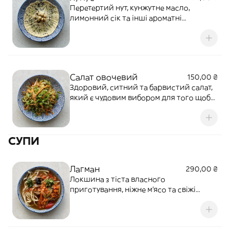
Перетертий нут, кунжутне масло,
лимонний сік та інші ароматні
інгредієнти
Салат овочевий
150,00 ₴
Здоровий, ситний та барвистий салат,
який є чудовим вибором для того щоб
освіжити Ваш день
СУПИ
Лагман
290,00 ₴
Локшина з тіста власного
приготування, ніжне м'ясо та свіжі
овочі. Ароматні спеції додають
неповторний колорит, а лагмановий
соус робить цю страву по-справжньому