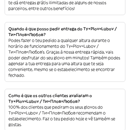
te dá entregas grátis ilimitadas de alguns de nossos
parceiros, entre outros benefícios!
Quando é que posso pedir entrega do Ty+Plov=Lubov /
Ти+Плов=Любов?
Podes fazer o teu pedido a qualquer altura durante o
horário de funcionamento do Ty+Plov=Lubov /
Ти+Плов=Любов’s. Graças à nossa entrega rápida, vais
poder desfrutar do seu glovo em minutos! Também podes
agendar a tua entrega para uma altura que te seja
conveniente, mesmo se o estabelecimento se encontrar
fechado.
Como é que os outros clientes avaliaram o
Ty+Plov=Lubov / Ти+Плов=Любов?
100% dos clientes que pediram os seus glovos do
Ty+Plov=Lubov / Ти+Плов=Любов recomendam o
estabelecimento. Faz o teu pedido hoje e vê também se
gostas.