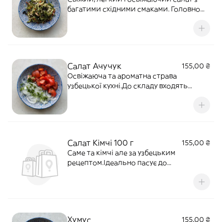
багатими східними смаками. Головною
особливістю салату табуле є
використання кус-кусу, який надає
йому текстури та неповторного смаку.
Салат Ачучук
155,00 ₴
Освіжаюча та ароматна страва
узбецької кухні.До складу входять
соковиті помідори та ароматна
цибуля.Рекомендуємо замовляти до
плова
Салат Кімчі 100 г
155,00 ₴
Саме та кімчі але за узбецьким
рецептом.Ідеально пасує до
плова,особливо в холодну пору року.
Ціна за 100 г
Хумус
155,00 ₴