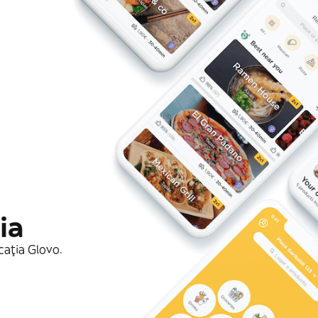
ia
cația Glovo.