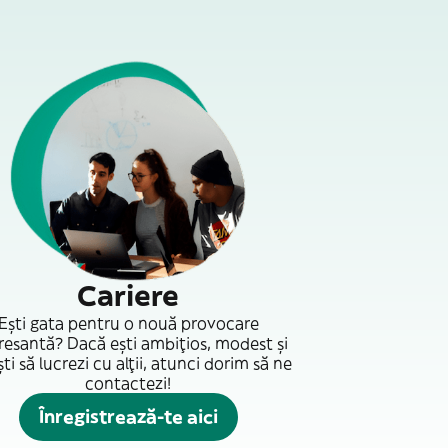
Cariere
Ești gata pentru o nouă provocare
resantă? Dacă ești ambițios, modest și
ti să lucrezi cu alții, atunci dorim să ne
contactezi!
Înregistrează-te aici