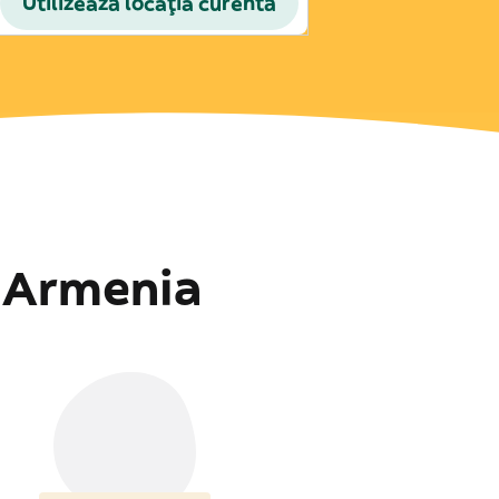
Utilizează locația curentă
n
Armenia