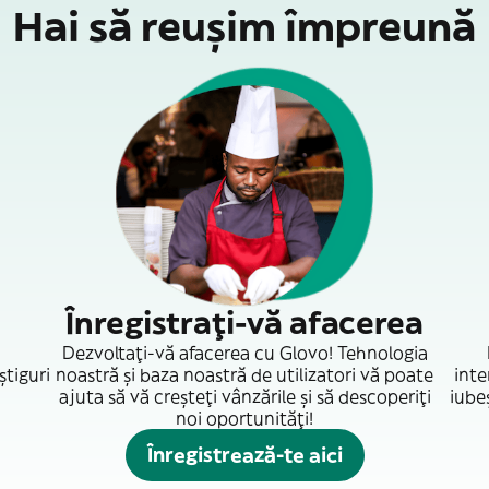
Hai să reușim împreună
Înregistrați-vă afacerea
Dezvoltați-vă afacerea cu Glovo! Tehnologia
știguri
noastră și baza noastră de utilizatori vă poate
inte
ajuta să vă creșteți vânzările și să descoperiți
iubeș
noi oportunități!
Înregistrează-te aici