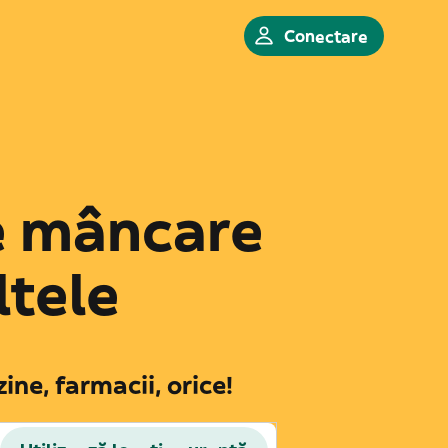
Conectare
e mâncare
ltele
ne, farmacii, orice!