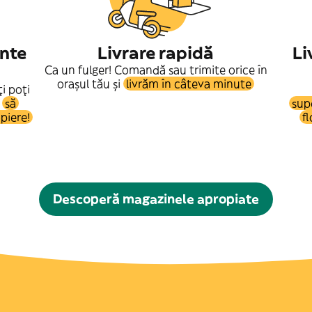
ante
Livrare rapidă
Li
Ca un fulger! Comandă sau trimite orice în
orașul tău și
livrăm în câteva minute
i poți
u
să
sup
piere!
fl
Descoperă magazinele apropiate