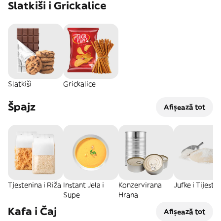
Slatkiši i Grickalice
Slatkiši
Grickalice
Špajz
Afișează tot
Tjestenina i Riža
Instant Jela i
Konzervirana
Jufke i Tijesta
Supe
Hrana
Kafa i Čaj
Afișează tot