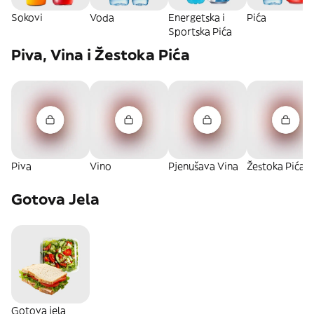
Sokovi
Voda
Energetska i
Pića
Sportska Pića
Piva, Vina i Žestoka Pića
Piva
Vino
Pjenušava Vina
Žestoka Pića
Gotova Jela
Gotova jela