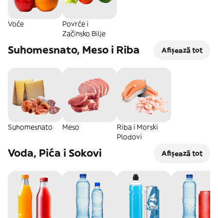
Voće
Povrće i
Začinsko Bilje
Suhomesnato, Meso i Riba
Afișează tot
Suhomesnato
Meso
Riba i Morski
Plodovi
Voda, Pića i Sokovi
Afișează tot