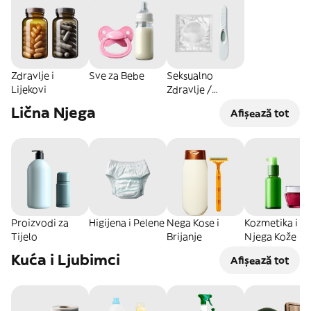
Zdravlje i
Sve za Bebe
Seksualno
Lijekovi
Zdravlje /
Intimna Nega
Lična Njega
Afișează tot
Proizvodi za
Higijena i Pelene
Nega Kose i
Kozmetika i
Tijelo
Brijanje
Njega Kože
Kuća i Ljubimci
Afișează tot