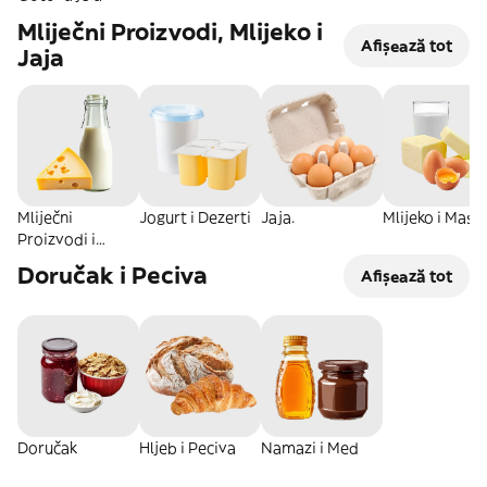
Mliječni Proizvodi, Mlijeko i
Afișează tot
Jaja
Mliječni
Jogurt i Dezerti
Jaja.
Mlijeko i Masla
Proizvodi i
Sirevi
Doručak i Peciva
Afișează tot
Doručak
Hljeb i Peciva
Namazi i Med