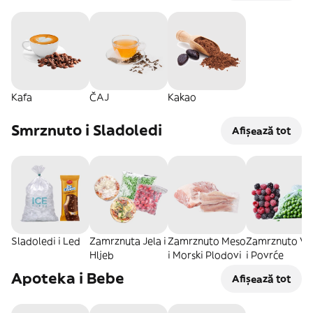
Kafa
ČAJ
Kakao
Smrznuto i Sladoledi
Afișează tot
Sladoledi i Led
Zamrznuta Jela i
Zamrznuto Meso
Zamrznuto Vo
Hljeb
i Morski Plodovi
i Povrće
Apoteka i Bebe
Afișează tot