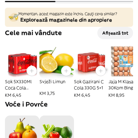
Momentan, acest magazin este închis. Cauți ceva similar?
Explorează magazinele din apropiere
Cele mai vândute
Afișează tot
Sok 5X330Ml
Svježi Limun
Sok Gazirani C
Jaja M Klasa
Coca Cola
Cola 330G 5+1
30Kom Bingo
KM 3,75
Zero+1Kom
KM 6,45
KM 6,45
KM 8,95
Gratis Lim.
Voće i Povrće