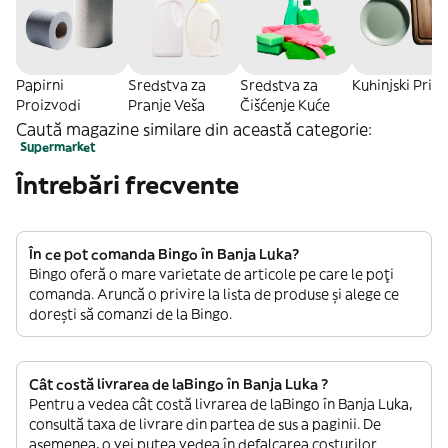
Papirni
Sredstva za
Sredstva za
Kuhinjski Pribo
Proizvodi
Pranje Veša
Čišćenje Kuće
Caută magazine similare din această categorie:
Supermarket
Întrebări frecvente
În ce pot comanda Bingo în Banja Luka?
Bingo oferă o mare varietate de articole pe care le poți
comanda. Aruncă o privire la lista de produse și alege ce
dorești să comanzi de la Bingo.
Cât costă livrarea de laBingo în Banja Luka ?
Pentru a vedea cât costă livrarea de laBingo în Banja Luka,
consultă taxa de livrare din partea de sus a paginii. De
asemenea, o vei putea vedea în defalcarea costurilor