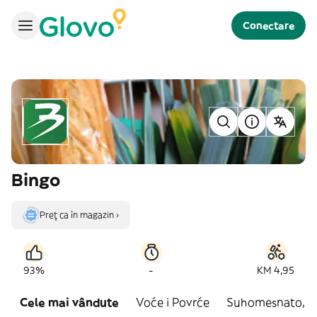
Conectare
Bingo
Preț ca în magazin ›
-
93%
KM 4,95
Cele mai vândute
Voće i Povrće
Suhomesnato, Me