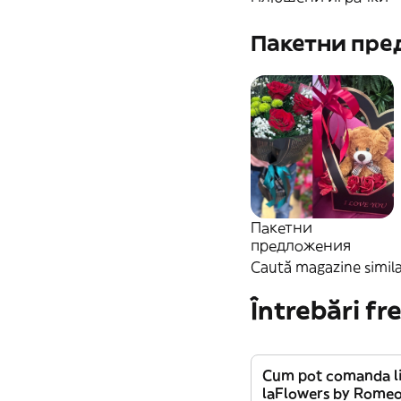
Пакетни пр
Пакетни
предложения
Caută magazine simila
Întrebări fr
Cum pot comanda li
laFlowers by Romeo 