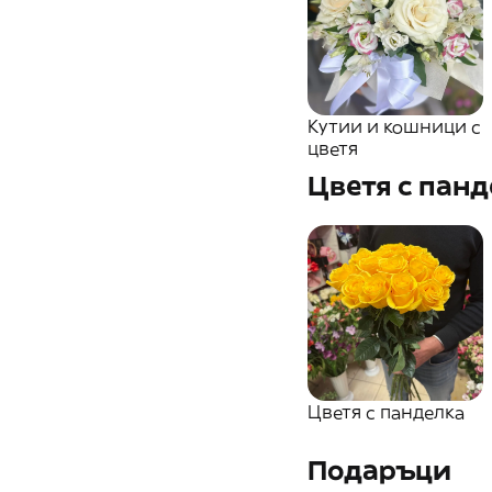
Кутии и кошници с
цветя
Цветя с пан
Цветя с панделка
Подаръци