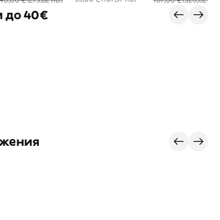
40,00 € (273,82 лв.)
167,00 € (326,62 лв.)
 до 40€
ожения