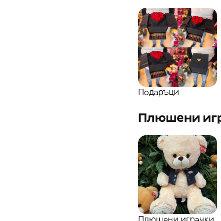
Подаръци
Плюшени иг
Плюшени играчки