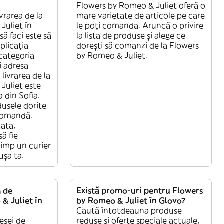
Flowers by Romeo & Juliet oferă o
vrarea de la
mare varietate de articole pe care
Juliet în
le poți comanda. Aruncă o privire
să faci este să
la lista de produse și alege ce
aplicația
dorești să comanzi de la Flowers
 categoria
by Romeo & Juliet.
i adresa
livrarea de la
Juliet este
a din Sofia.
dusele dorite
 comandă.
lata,
ă fie
 timp un curier
ușa ta.
a de
Există promo-uri pentru Flowers
& Juliet în
by Romeo & Juliet în Glovo?
Caută întotdeauna produse
esei de
reduse și oferte speciale actuale,