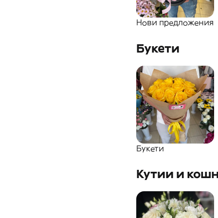
Пакетни
предложения
Нови предложения
Букети
Букети
Кутии и кошн