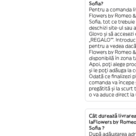
Sofia?
Pentru a comanda li
Flowers by Romeo & 
Sofia, tot ce trebuie 
deschizi site-ul sau 
Glovo și să accesezi
„REGALO””. Introduc
pentru a vedea dacă 
Flowers by Romeo & 
disponibilă în zona t
Apoi, poți alege pro
și le poți adăuga la
Odată ce finalizezi p
comanda va începe s
pregătită și la scurt
o va aduce direct la 
Cât durează livrare
laFlowers by Romeo 
Sofia ?
După adăugarea adr