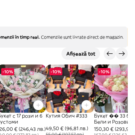
menzii în timp real.
Comenzile sunt livrate direct de magazin.
Afișează tot
-10%
-10%
-10%
укет с 17 рози и 6
Кутия Обич #333
Букет �� 33 бр.
еустоми
Бели и Розови
рози #324
49,50 € (96,81 лв.)
26,00 € (246,43 лв.)
150,30 € (293,96 
55,00 € (107,57 лв.)