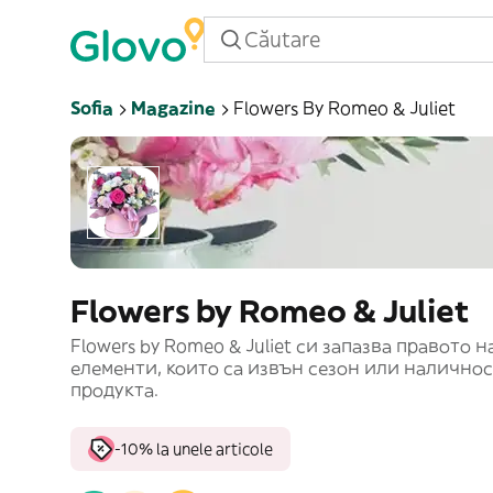
Sofia
Magazine
Flowers By Romeo & Juliet
Flowers by Romeo & Juliet
Flowers by Romeo & Juliet си запазва правото 
елементи, които са извън сезон или наличност
продукта.
-10% la unele articole