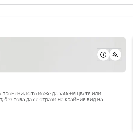
на промени, като може да заменя цветя или
, без това да се отрази на крайния вид на