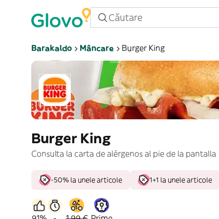
Barakaldo
Mâncare
Burger King
Burger King
Consulta la carta de alérgenos al pie de la pantalla
-50% la unele articole
1+1 la unele articole
91%
-
1,99 €
Prime