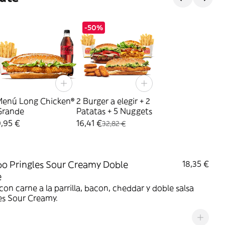
-50%
Menú Long Chicken®
2 Burger a elegir + 2
Grande
Patatas + 5 Nuggets
,95 €
16,41 €
32,82 €
 Pringles Sour Creamy Doble
18,35 €
e
on carne a la parrilla, bacon, cheddar y doble salsa
es Sour Creamy.