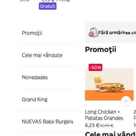
Gratuit
Promoții
Fără urmărirea co
Promoții
Cele mai vândute
-50%
Novedades
Grand King
Long Chicken +
2
Patatas Grandes
P
NUEVAS Baby Burgers
6,23 €
1
12,45 €
Cele mai vând