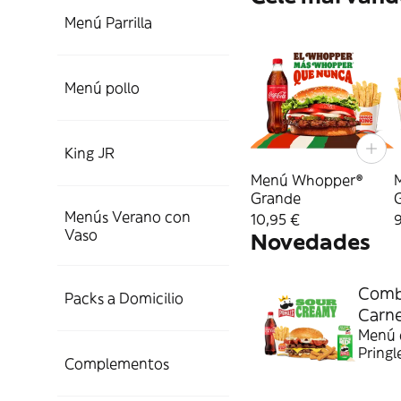
Menú Parrilla
Menú pollo
King JR
Menú Whopper®
Grande
Menús Verano con
10,95 €
9
Vaso
Novedades
Combo
Packs a Domicilio
Carn
Menú c
Pringl
Complementos