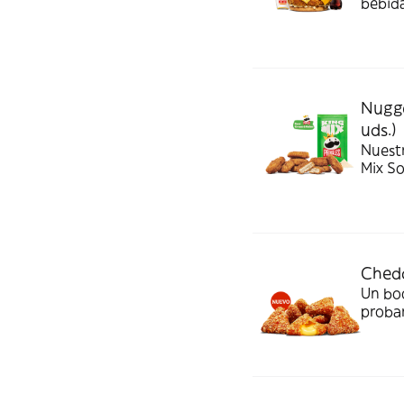
bebida
Nugge
uds.)
Nuest
Mix S
Chedd
Un bo
probar