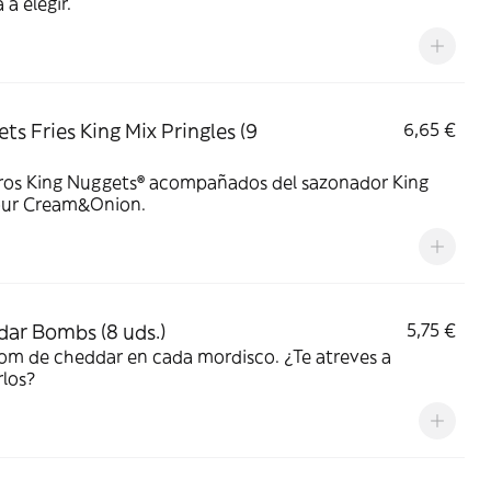
 a elegir.
ts Fries King Mix Pringles (9
6,65 €
ros King Nuggets® acompañados del sazonador King
our Cream&Onion.
ar Bombs (8 uds.)
5,75 €
om de cheddar en cada mordisco. ¿Te atreves a
los?