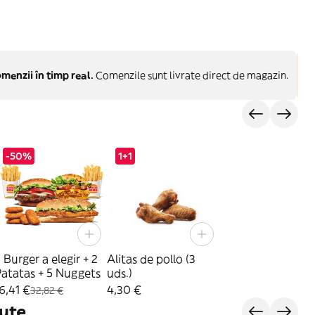
menzii în timp real.
Comenzile sunt livrate direct de magazin.
-50%
1+1
 Burger a elegir + 2
Alitas de pollo (3
atatas + 5 Nuggets
uds.)
6,41 €
4,30 €
32,82 €
ute