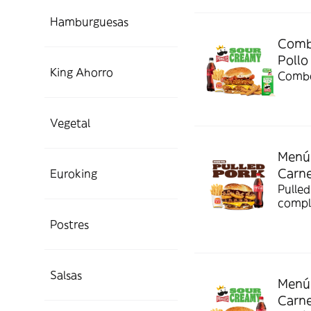
Hamburguesas
Combo
Pollo
King Ahorro
Combo
Vegetal
Menú 
Carn
Euroking
Pulled
compl
Postres
Salsas
Menú 
Carn