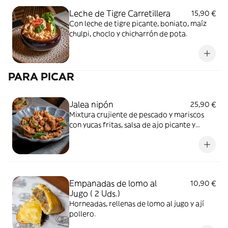
Leche de Tigre Carretillera
15,90 €
Con leche de tigre picante, boniato, maíz
chulpi, choclo y chicharrón de pota.
PARA PICAR
Jalea nipón
25,90 €
Mixtura crujiente de pescado y mariscos
con yucas fritas, salsa de ajo picante y
anguila con sarza criolla.
Empanadas de lomo al
10,90 €
Jugo ( 2 Uds.)
Horneadas, rellenas de lomo al jugo y ají
pollero.