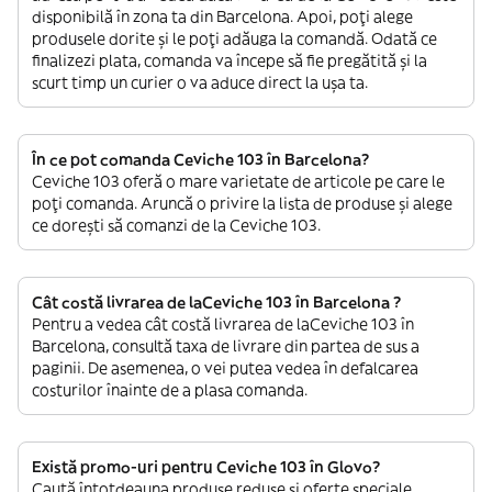
disponibilă în zona ta din Barcelona. Apoi, poți alege
produsele dorite și le poți adăuga la comandă. Odată ce
finalizezi plata, comanda va începe să fie pregătită și la
scurt timp un curier o va aduce direct la ușa ta.
În ce pot comanda Ceviche 103 în Barcelona?
Ceviche 103 oferă o mare varietate de articole pe care le
poți comanda. Aruncă o privire la lista de produse și alege
ce dorești să comanzi de la Ceviche 103.
Cât costă livrarea de laCeviche 103 în Barcelona ?
Pentru a vedea cât costă livrarea de laCeviche 103 în
Barcelona, consultă taxa de livrare din partea de sus a
paginii. De asemenea, o vei putea vedea în defalcarea
costurilor înainte de a plasa comanda.
Există promo-uri pentru Ceviche 103 în Glovo?
Caută întotdeauna produse reduse și oferte speciale