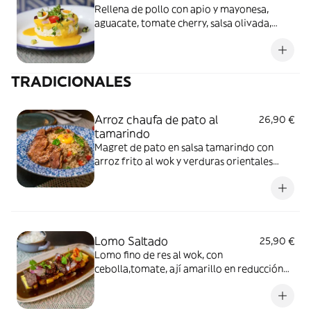
Rellena de pollo con apio y mayonesa,
aguacate, tomate cherry, salsa olivada,
salsa mil islas y huancaína, coronada con
huevo de codorniz.
TRADICIONALES
Arroz chaufa de pato al
26,90 €
tamarindo
Magret de pato en salsa tamarindo con
arroz frito al wok y verduras orientales
coronado con yema de huevo.
Lomo Saltado
25,90 €
Lomo fino de res al wok, con
cebolla,tomate, ají amarillo en reducción
de soja y vinagre, arroz y patatas fritas
crujientes.