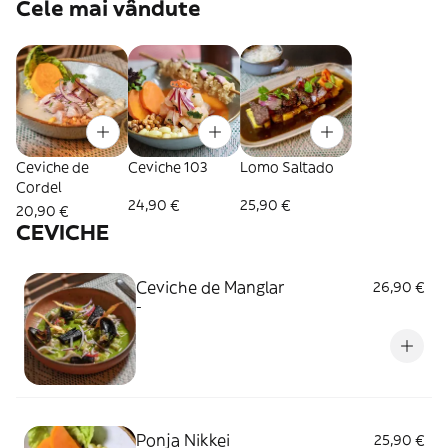
Cele mai vândute
Ceviche de
Ceviche 103
Lomo Saltado
Cordel
24,90 €
25,90 €
20,90 €
CEVICHE
Ceviche de Manglar
26,90 €
-
Ponja Nikkei
25,90 €