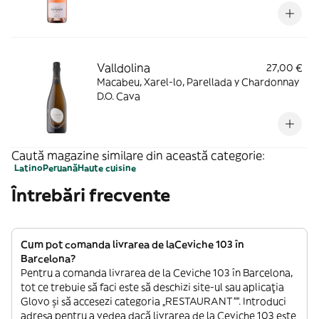
Valldolina
27,00 €
Macabeu, Xarel-lo, Parellada y Chardonnay
D.O. Cava
Caută magazine similare din această categorie:
Latino
Peruană
Haute cuisine
Întrebări frecvente
Cum pot comanda livrarea de laCeviche 103 în
Barcelona?
Pentru a comanda livrarea de la Ceviche 103 în Barcelona,
tot ce trebuie să faci este să deschizi site-ul sau aplicația
Glovo și să accesezi categoria „RESTAURANT””. Introduci
adresa pentru a vedea dacă livrarea de la Ceviche 103 este