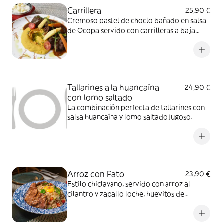
Carrillera
25,90 €
Cremoso pastel de choclo bañado en salsa
de Ocopa servido con carrilleras a baja
temperatura.
Tallarines a la huancaína
24,90 €
con lomo saltado
La combinación perfecta de tallarines con
salsa huancaína y lomo saltado jugoso.
Arroz con Pato
23,90 €
Estilo chiclayano, servido con arroz al
cilantro y zapallo loche, huevitos de
codorniz, pierna de pato deshuesada a
doble cocción, con chalaquita y huancaína.