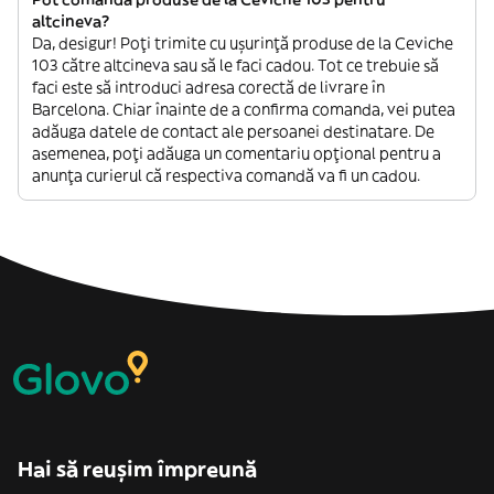
altcineva?
Da, desigur! Poți trimite cu ușurință produse de la Ceviche
103 către altcineva sau să le faci cadou. Tot ce trebuie să
faci este să introduci adresa corectă de livrare în
Barcelona. Chiar înainte de a confirma comanda, vei putea
adăuga datele de contact ale persoanei destinatare. De
asemenea, poți adăuga un comentariu opțional pentru a
anunța curierul că respectiva comandă va fi un cadou.
Hai să reușim împreună