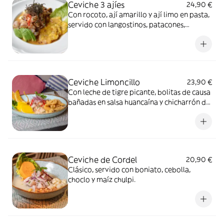
Ceviche 3 ajíes
24,90 €
Con rocoto, ají amarillo y ají limo en pasta,
servido con langostinos, patacones,
cebolla, aguacate y maíz chulpi.
Ceviche Limoncillo
23,90 €
Con leche de tigre picante, bolitas de causa
bañadas en salsa huancaína y chicharrón de
pota.
Ceviche de Cordel
20,90 €
Clásico, servido con boniato, cebolla,
choclo y maíz chulpi.