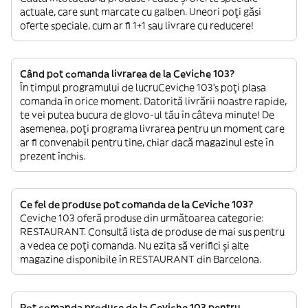
actuale, care sunt marcate cu galben. Uneori poți găsi
oferte speciale, cum ar fi 1+1 sau livrare cu reducere!
Când pot comanda livrarea de la Ceviche 103?
În timpul programului de lucruCeviche 103’s poți plasa
comanda în orice moment. Datorită livrării noastre rapide,
te vei putea bucura de glovo-ul tău în câteva minute! De
asemenea, poți programa livrarea pentru un moment care
ar fi convenabil pentru tine, chiar dacă magazinul este în
prezent închis.
Ce fel de produse pot comanda de la Ceviche 103?
Ceviche 103 oferă produse din următoarea categorie:
RESTAURANT. Consultă lista de produse de mai sus pentru
a vedea ce poți comanda. Nu ezita să verifici și alte
magazine disponibile în RESTAURANT din Barcelona.
Pot comanda produse de la Ceviche 103 pentru