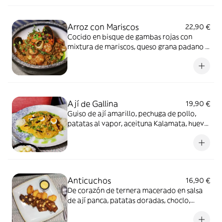
Arroz con Mariscos
22,90 €
Cocido en bisque de gambas rojas con
mixtura de mariscos, queso grana padano y
sarza criolla.
Ají de Gallina
19,90 €
Guiso de ají amarillo, pechuga de pollo,
patatas al vapor, aceituna Kalamata, huevo
y arroz.
Anticuchos
16,90 €
De corazón de ternera macerado en salsa
de ají panca, patatas doradas, choclo,
queso andino y ají carretillero.