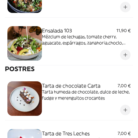
Ensalada 103
11,90 €
Mézclum de lechugas, tomate cherry,
aguacate, espárragos, zanahoria,choclo,
quinua y aliño de la casa.
POSTRES
Tarta de chocolate Carta
7,00 €
Tarta humeda de chocolate, dulce de leche,
fudge y merenguitos crocantes
Tarta de Tres Leches
7,00 €