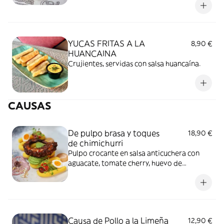
YUCAS FRITAS A LA
8,90 €
HUANCAINA
Crujientes, servidas con salsa huancaína.
CAUSAS
De pulpo brasa y toques
18,90 €
de chimichurri
Pulpo crocante en salsa anticuchera con
aguacate, tomate cherry, huevo de
codorniz, alioli anticuchero y olivada.
Causa de Pollo a la Limeña
12,90 €