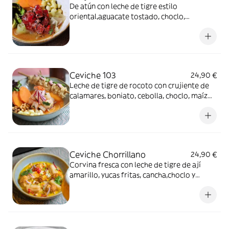
De atún con leche de tigre estilo
oriental,aguacate tostado, choclo,
boniato,alga nori y kiuri.
Ceviche 103
24,90 €
Leche de tigre de rocoto con crujiente de
calamares, boniato, cebolla, choclo, maíz
chulpi y puntos de salsa olivada.
Ceviche Chorrillano
24,90 €
Corvina fresca con leche de tigre de ají
amarillo, yucas fritas, cancha,choclo y
crocante de hueveras.