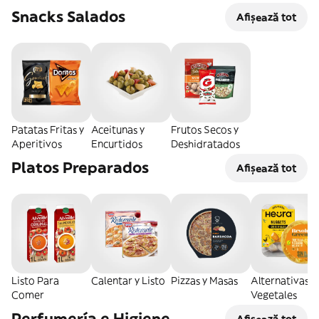
Congeladas
Snacks Salados
Afișează tot
Patatas Fritas y
Aceitunas y
Frutos Secos y
Aperitivos
Encurtidos
Deshidratados
Platos Preparados
Afișează tot
Listo Para
Calentar y Listo
Pizzas y Masas
Alternativas
Comer
Vegetales
Perfumería e Higiene
Afișează tot