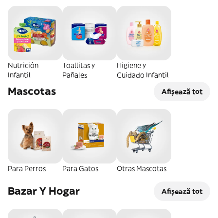
Nutrición
Toallitas y
Higiene y
Infantil
Pañales
Cuidado Infantil
Mascotas
Afișează tot
Para Perros
Para Gatos
Otras Mascotas
Bazar Y Hogar
Afișează tot