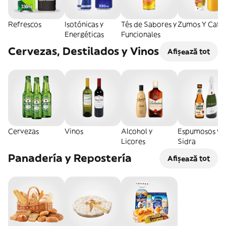
Refrescos
Isotónicas y
Tés de Sabores y
Zumos Y Café
Energéticas
Funcionales
Cervezas, Destilados y Vinos
Afișează tot
Cervezas
Vinos
Alcohol y
Espumosos y
Licores
Sidra
Panadería y Repostería
Afișează tot