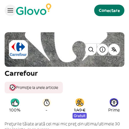
Conectare
Carrefour
Promoție la unele articole
-
100%
1,49 €
Prime
Gratuit
Prețurile tăiate arată cel mai mic preț din ultima/ultimele 30