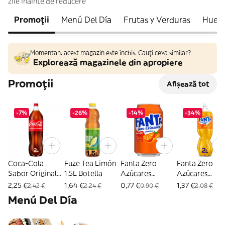
zile înainte de reducere
Promoții
Menú Del Día
Frutas y Verduras
Huevo
Momentan, acest magazin este închis. Cauți ceva similar?
Explorează magazinele din apropiere
Promoții
Afișează tot
-7%
-26%
-14%
-34%
Coca-Cola
Fuze Tea Limón
Fanta Zero
Fanta Zero
Sabor Original
1.5L Botella
Azúcares
Azúcares
2L Botella
Naranja 330ml
Naranja 2L
2,25 €
1,64 €
0,77 €
1,37 €
2,42 €
2,24 €
0,90 €
2,08 €
Lata
Botella
Menú Del Día