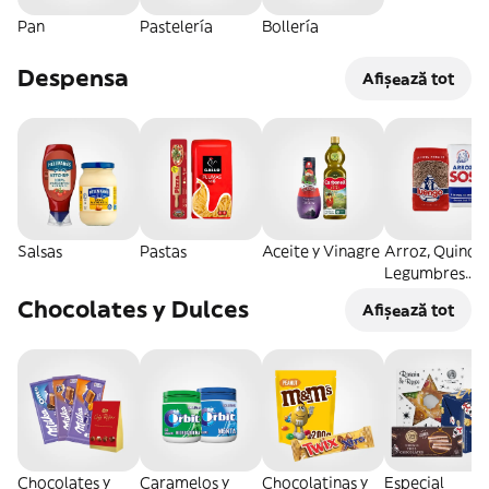
Pan
Pastelería
Bollería
Despensa
Afișează tot
Salsas
Pastas
Aceite y Vinagre
Arroz, Quinoa
Legumbres
Secos
Chocolates y Dulces
Afișează tot
Chocolates y
Caramelos y
Chocolatinas y
Especial