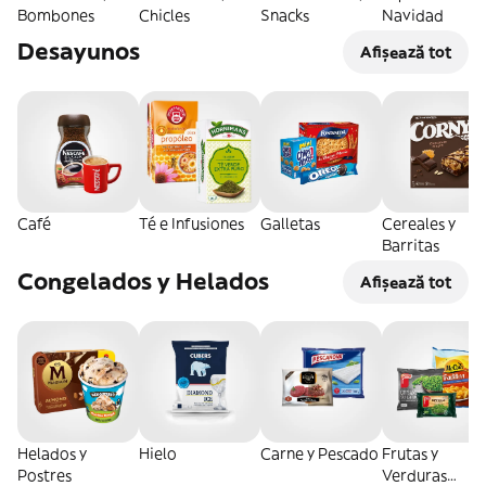
Bombones
Chicles
Snacks
Navidad
Desayunos
Afișează tot
Café
Té e Infusiones
Galletas
Cereales y
Barritas
Congelados y Helados
Afișează tot
Helados y
Hielo
Carne y Pescado
Frutas y
Postres
Verduras