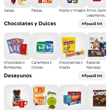
Salsas
Pastas
Aceite y Vinagre
Arroz, Quinoa
Legumbres
Secos
Chocolates y Dulces
Afișează tot
Chocolates y
Caramelos y
Chocolatinas y
Especial
Bombones
Chicles
Snacks
Navidad
Desayunos
Afișează tot