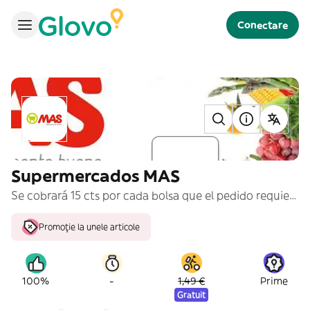
Conectare
Supermercados MAS
Se cobrará 15 cts por cada bolsa que el pedido requiera
Promoție la unele articole
-
100%
1,49 €
Prime
Gratuit