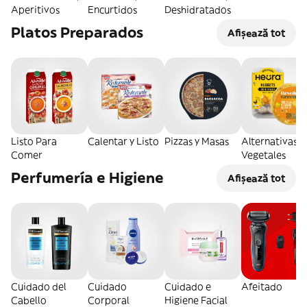
Aperitivos
Encurtidos
Deshidratados
Platos Preparados
Afișează tot
Listo Para
Calentar y Listo
Pizzas y Masas
Alternativas
Comer
Vegetales
Perfumería e Higiene
Afișează tot
Cuidado del
Cuidado
Cuidado e
Afeitado
Cabello
Corporal
Higiene Facial