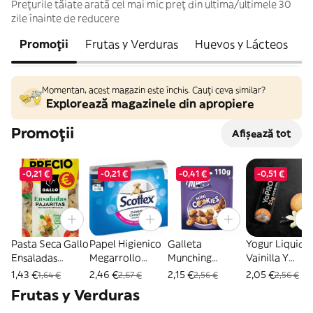
Prețurile tăiate arată cel mai mic preț din ultima/ultimele 30
zile înainte de reducere
Promoții
Frutas y Verduras
Huevos y Lácteos
C
Momentan, acest magazin este închis. Cauți ceva similar?
Explorează magazinele din apropiere
Promoții
Afișează tot
-0,21 €
-0,21 €
-0,41 €
-0,51 €
Pasta Seca Gallo
Papel Higienico
Galleta
Yogur Liquido
Ensaladas
Megarrollo
Munching
Vainilla Y
Pajaritas
Scottex 2 Capas
Cookies Milka
Cookies Yopr
1,43 €
2,46 €
2,15 €
2,05 €
1,64 €
2,67 €
2,56 €
2,56 €
Paquete 450 G
6 Unidades
Doypack 110Gr
300Gr
Frutas y Verduras