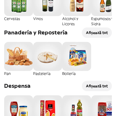
Cervezas
Vinos
Alcohol y
Espumosos y
Licores
Sidra
Panadería y Repostería
Afișează tot
Pan
Pastelería
Bollería
Despensa
Afișează tot