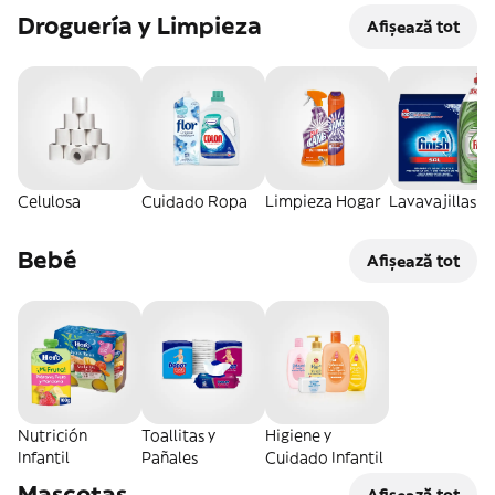
Droguería y Limpieza
Afișează tot
Celulosa
Cuidado Ropa
Limpieza Hogar
Lavavajillas
Bebé
Afișează tot
Nutrición
Toallitas y
Higiene y
Infantil
Pañales
Cuidado Infantil
Mascotas
Afișează tot