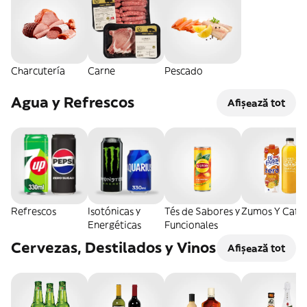
Charcutería
Carne
Pescado
Agua y Refrescos
Afișează tot
Refrescos
Isotónicas y
Tés de Sabores y
Zumos Y Café
Energéticas
Funcionales
Cervezas, Destilados y Vinos
Afișează tot