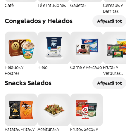
Café
Té e Infusiones
Galletas
Cereales y
Barritas
Congelados y Helados
Afișează tot
Helados y
Hielo
Carne y Pescado
Frutas y
Postres
Verduras
Congeladas
Snacks Salados
Afișează tot
Patatas Fritas y
Aceitunas y
Frutos Secos y