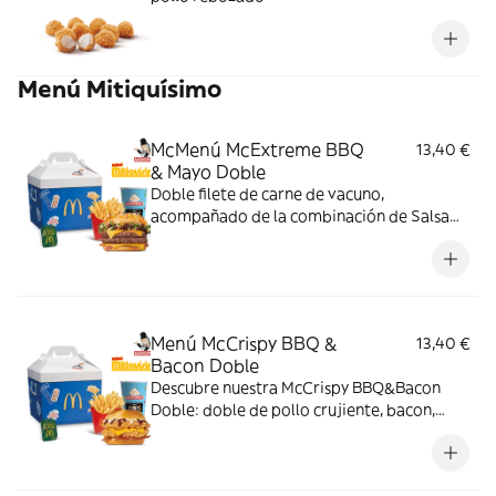
Menú Mitiquísimo
McMenú McExtreme BBQ
13,40 €
& Mayo Doble
Doble filete de carne de vacuno,
acompañado de la combinación de Salsa
Western BBQ con mayonesa, cebolla crispy,
doble de cheddar, lechuga fresca y tiras de
bacon, todo ello envuelto en un irresistible
pan con bites de bacon.
Menú McCrispy BBQ &
13,40 €
Bacon Doble
Descubre nuestra McCrispy BBQ&Bacon
Doble: doble de pollo crujiente, bacon,
cheddar, cebolla fresca y salsa BBQ-
mayonesa en pan de harina de trigo con
copos de patata. ¡Sabor irresistible!