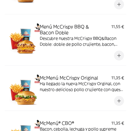
cheddar, pepinillo, cebolla en tiras, kétchup
y mostaza.
Menú McCrispy BBQ &
11,55 €
Bacon Doble
Descubre nuestra McCrispy BBQ&Bacon
Doble: doble de pollo crujiente, bacon,
cheddar, cebolla fresca y salsa BBQ-
mayonesa en pan de harina de trigo con
copos de patata. ¡Sabor irresistible!
McMenú McCrispy Original
11,35 €
Ha llegado la nueva McCrispy Orginal, con
nuestro delicioso pollo crujiente con queso
cheddar, acompañada de la exquisita salsa
original, crujiente lechuga y tomate fresco.
McMenú® CBO®
11,35 €
Bacon, cebolla, lechuga y pollo supreme