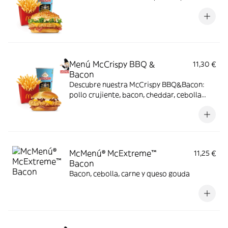
Menú McCrispy BBQ &
11,30 €
Bacon
Descubre nuestra McCrispy BBQ&Bacon:
pollo crujiente, bacon, cheddar, cebolla
fresca y salsa BBQ-mayonesa en pan de
harina de trigo con copos de patata. ¡Sabor
irresistible!
McMenú® McExtreme™
11,25 €
Bacon
Bacon, cebolla, carne y queso gouda