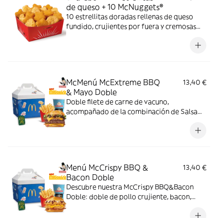
de queso + 10 McNuggets®
10 estrellitas doradas rellenas de queso
fundido, crujientes por fuera y cremosas
por dentro y 10 McNuggets con 3 salsas a
elegir. Pídelas por tiempo limitado
McMenú McExtreme BBQ
13,40 €
& Mayo Doble
Doble filete de carne de vacuno,
acompañado de la combinación de Salsa
Western BBQ con mayonesa, cebolla crispy,
doble de cheddar, lechuga fresca y tiras de
bacon, todo ello envuelto en un irresistible
pan con bites de bacon.
Menú McCrispy BBQ &
13,40 €
Bacon Doble
Descubre nuestra McCrispy BBQ&Bacon
Doble: doble de pollo crujiente, bacon,
cheddar, cebolla fresca y salsa BBQ-
mayonesa en pan de harina de trigo con