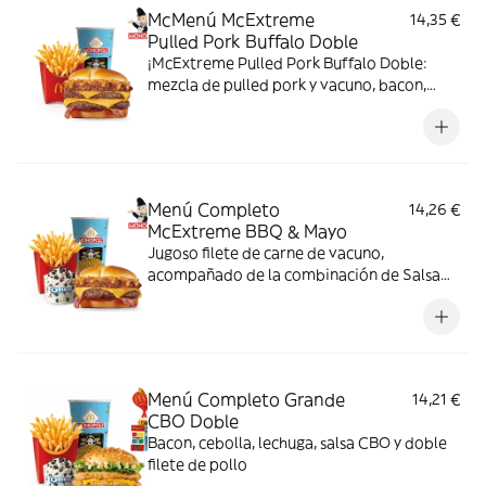
McMenú McExtreme
14,35 €
Pulled Pork Buffalo Doble
¡McExtreme Pulled Pork Buffalo Doble:
mezcla de pulled pork y vacuno, bacon,
cheddar, cebolla frita y salsa Buffalo. Sabor
bestial en cada bocado!
Menú Completo
14,26 €
McExtreme BBQ & Mayo
Jugoso filete de carne de vacuno,
acompañado de la combinación de Salsa
Western BBQ con mayonesa, cebolla crispy,
doble de cheddar, lechuga fresca y tiras de
bacon, todo ello envuelto en un irresistible
pan con bites de bacon.
Menú Completo Grande
14,21 €
CBO Doble
Bacon, cebolla, lechuga, salsa CBO y doble
filete de pollo