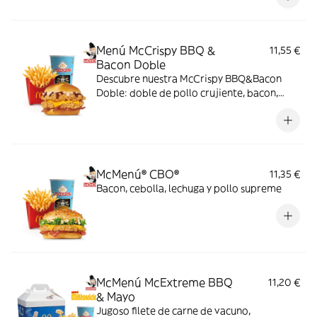
copos de patata. ¡Sabor irresistible!
Menú McCrispy BBQ &
11,55 €
Bacon Doble
Descubre nuestra McCrispy BBQ&Bacon
Doble: doble de pollo crujiente, bacon,
cheddar, cebolla fresca y salsa BBQ-
mayonesa en pan de harina de trigo con
copos de patata. ¡Sabor irresistible!
McMenú® CBO®
11,35 €
Bacon, cebolla, lechuga y pollo supreme
McMenú McExtreme BBQ
11,20 €
& Mayo
Jugoso filete de carne de vacuno,