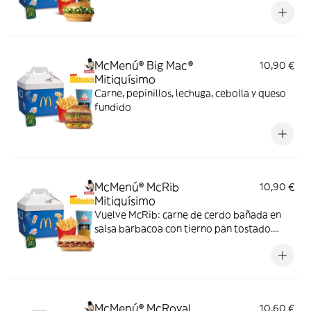
McMenú® Big Mac®
10,90 €
Mitiquísimo
Carne, pepinillos, lechuga, cebolla y queso
fundido
McMenú® McRib
10,90 €
Mitiquísimo
Vuelve McRib: carne de cerdo bañada en
salsa barbacoa con tierno pan tostado.
Elígela en tu McMenú mitiquísimo por
tiempo limitado
McMenú® McRoyal
10,60 €