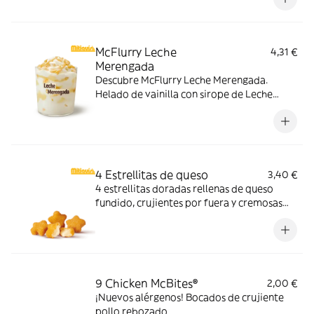
cubos de caramelo con nuestro delicioso
sirope de caramelo
McFlurry Leche
4,31 €
Merengada
Descubre McFlurry Leche Merengada.
Helado de vainilla con sirope de Leche
Meregada y trocitos de barquillo. Pídelo
ahora y no te quedes sin tus mitiquísimos
sabores de verano.
4 Estrellitas de queso
3,40 €
4 estrellitas doradas rellenas de queso
fundido, crujientes por fuera y cremosas
por dentro. Pídelas con tu McMenú
mitiquísimo o agrégalas a tu pedido por
tiempo limitado.
9 Chicken McBites®
2,00 €
¡Nuevos alérgenos! Bocados de crujiente
pollo rebozado