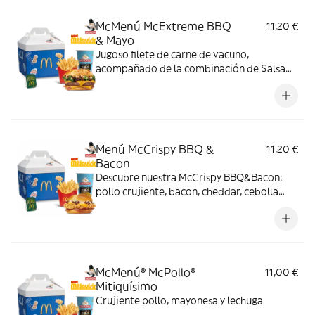
McMenú McExtreme BBQ
11,20 €
& Mayo
Jugoso filete de carne de vacuno,
acompañado de la combinación de Salsa
Western BBQ con mayonesa, cebolla crispy,
doble de cheddar, lechuga fresca y tiras de
bacon, todo ello envuelto en un irresistible
pan con bites de bacon.
Menú McCrispy BBQ &
11,20 €
Bacon
Descubre nuestra McCrispy BBQ&Bacon:
pollo crujiente, bacon, cheddar, cebolla
fresca y salsa BBQ-mayonesa en pan de
harina de trigo con copos de patata. ¡Sabor
irresistible!
McMenú® McPollo®
11,00 €
Mitiquísimo
Crujiente pollo, mayonesa y lechuga