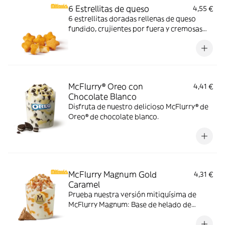
6 Estrellitas de queso
4,55 €
6 estrellitas doradas rellenas de queso
fundido, crujientes por fuera y cremosas
por dentro. Pídelas con tu McMenú
mitiquísimo o agrégalas a tu pedido por
tiempo limitado.
McFlurry® Oreo con
4,41 €
Chocolate Blanco
Disfruta de nuestro delicioso McFlurry® de
Oreo® de chocolate blanco.
McFlurry Magnum Gold
4,31 €
Caramel
Prueba nuestra versión mitiquísima de
McFlurry Magnum: Base de helado de
vainilla con Magnum Gold Caramel:
Topping triturado de galleta con perlas y