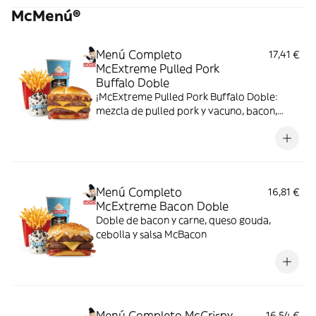
McMenú®
Menú Completo
17,41 €
McExtreme Pulled Pork
Buffalo Doble
¡McExtreme Pulled Pork Buffalo Doble:
mezcla de pulled pork y vacuno, bacon,
cheddar, cebolla frita y salsa Buffalo. Sabor
bestial en cada bocado!
Menú Completo
16,81 €
McExtreme Bacon Doble
Doble de bacon y carne, queso gouda,
cebolla y salsa McBacon
Menú Completo McCrispy
16,54 €