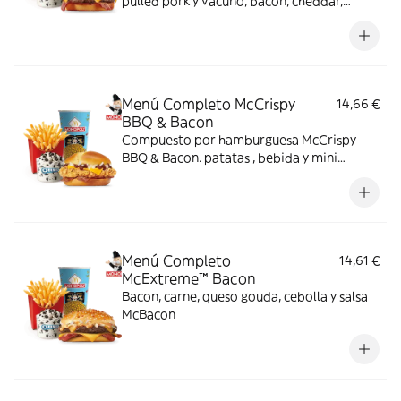
pulled pork y vacuno, bacon, cheddar,
cebolla frita y salsa Buffalo. Sabor bestial
en cada bocado!
Menú Completo McCrispy
14,66 €
BBQ & Bacon
Compuesto por hamburguesa McCrispy
BBQ & Bacon. patatas , bebida y mini
McFlurry
Menú Completo
14,61 €
McExtreme™ Bacon
Bacon, carne, queso gouda, cebolla y salsa
McBacon