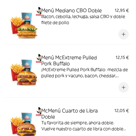
Menú Mediano CBO Doble
12,95 €
Bacon, cebolla, lechuga, salsa CBO y doble
filete de pollo
Menú McExtreme Pulled
12,15 €
Pork Buffalo
¡McExtreme Pulled Pork Buffalo: mezcla de
pulled pork y vacuno, bacon, cheddar,
cebolla frita y salsa Buffalo. Sabor bestial
en cada bocado!
McMenú Cuarto de Libra
12,05 €
Doble
Tu favorita de siempre, ahora doble.
Vuelve nuestro cuarto de libra con doble
de su jugosa carne 100% vacuno, queso