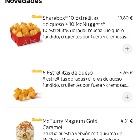
Novedades
Sharebox® 10 Estrellitas
13,80 €
de queso + 10 McNuggets®
10 estrellitas doradas rellenas de queso
fundido, crujientes por fuera y cremosas
por dentro y 10 McNuggets con 3 salsas a
elegir. Pídelas por tiempo limitado
6 Estrellitas de queso
4,55 €
6 estrellitas doradas rellenas de queso
fundido, crujientes por fuera y cremosas
por dentro. Pídelas con tu McMenú
mitiquísimo o agrégalas a tu pedido por
tiempo limitado.
McFlurry Magnum Gold
4,31 €
Caramel
Prueba nuestra versión mitiquísima de
McFlurry Magnum: Base de helado de