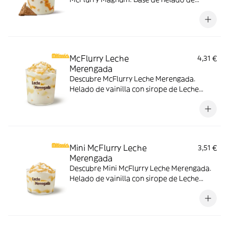
vainilla con Magnum Gold Caramel:
Topping triturado de galleta con perlas y
cubos de caramelo con nuestro delicioso
sirope de caramelo
McFlurry Leche
4,31 €
Merengada
Descubre McFlurry Leche Merengada.
Helado de vainilla con sirope de Leche
Meregada y trocitos de barquillo. Pídelo
ahora y no te quedes sin tus mitiquísimos
sabores de verano.
Mini McFlurry Leche
3,51 €
Merengada
Descubre Mini McFlurry Leche Merengada.
Helado de vainilla con sirope de Leche
Meregada . Pídelo ahora y no te quedes sin
tus mitiquísimos sabores de verano.