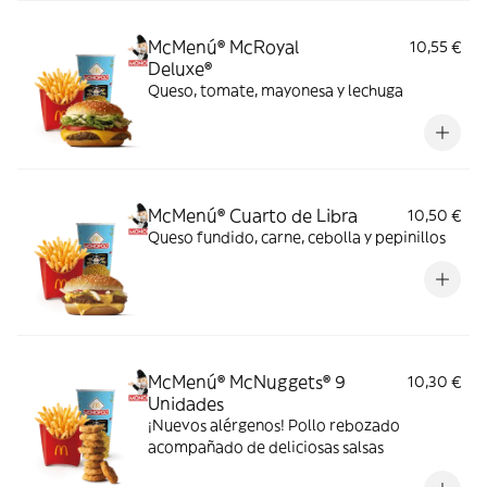
McMenú® McRoyal
10,55 €
Deluxe®
Queso, tomate, mayonesa y lechuga
McMenú® Cuarto de Libra
10,50 €
Queso fundido, carne, cebolla y pepinillos
McMenú® McNuggets® 9
10,30 €
Unidades
¡Nuevos alérgenos! Pollo rebozado
acompañado de deliciosas salsas