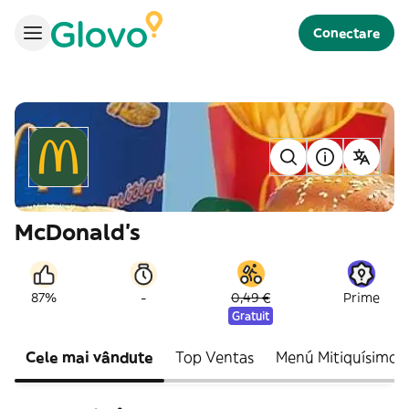
Conectare
McDonald's
-
87%
0,49 €
Prime
Gratuit
Cele mai vândute
Top Ventas
Menú Mitiquísimo