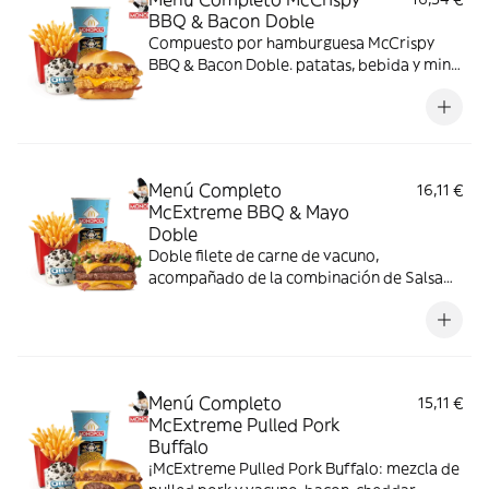
BBQ & Bacon Doble
Compuesto por hamburguesa McCrispy
BBQ & Bacon Doble. patatas, bebida y mini
McFlurry
Menú Completo
16,11 €
McExtreme BBQ & Mayo
Doble
Doble filete de carne de vacuno,
acompañado de la combinación de Salsa
Western BBQ con mayonesa, cebolla crispy,
doble de cheddar, lechuga fresca y tiras de
bacon, todo ello envuelto en un irresistible
pan con bites de bacon.
Menú Completo
15,11 €
McExtreme Pulled Pork
Buffalo
¡McExtreme Pulled Pork Buffalo: mezcla de