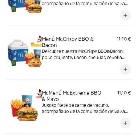
acompañado de la combinación de Salsa
Western BBQ con mayonesa, cebolla crispy,
doble de cheddar, lechuga fresca y tiras de
bacon, todo ello envuelto en un irresistible
pan con bites de bacon.
Menú McCrispy BBQ &
11,20 €
Bacon
Descubre nuestra McCrispy BBQ&Bacon:
pollo crujiente, bacon, cheddar, cebolla
fresca y salsa BBQ-mayonesa en pan de
harina de trigo con copos de patata. ¡Sabor
irresistible!
McMenú McExtreme BBQ
11,10 €
& Mayo
Jugoso filete de carne de vacuno,
acompañado de la combinación de Salsa
Western BBQ con mayonesa, cebolla crispy,
doble de cheddar, lechuga fresca y tiras de
bacon, todo ello envuelto en un irresistible
pan con bites de bacon.