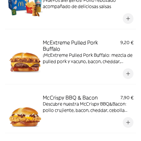
¡Nuevos alérgenos! Pollo rebozado
acompañado de deliciosas salsas
McExtreme Pulled Pork
9,20 €
Buffalo
¡McExtreme Pulled Pork Buffalo: mezcla de
pulled pork y vacuno, bacon, cheddar,
cebolla frita y salsa Buffalo. Sabor bestial
en cada bocado!
McCrispy BBQ & Bacon
7,90 €
Descubre nuestra McCrispy BBQ&Bacon:
pollo crujiente, bacon, cheddar, cebolla
fresca y salsa BBQ-mayonesa en pan de
harina de trigo con copos de patata. ¡Sabor
irresistible!