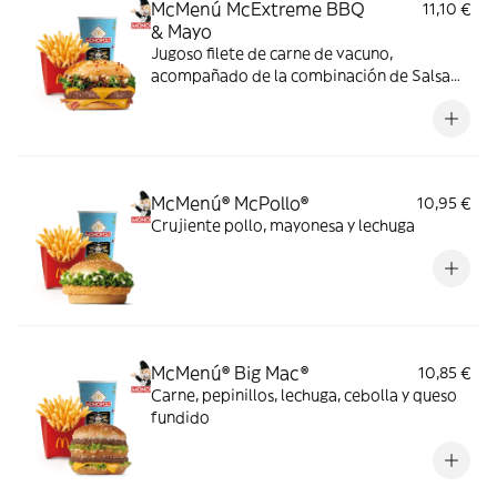
McMenú McExtreme BBQ
11,10 €
& Mayo
Jugoso filete de carne de vacuno,
acompañado de la combinación de Salsa
Western BBQ con mayonesa, cebolla crispy,
doble de cheddar, lechuga fresca y tiras de
bacon, todo ello envuelto en un irresistible
pan con bites de bacon.
McMenú® McPollo®
10,95 €
Crujiente pollo, mayonesa y lechuga
McMenú® Big Mac®
10,85 €
Carne, pepinillos, lechuga, cebolla y queso
fundido