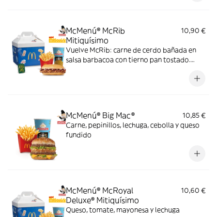
McMenú® McRib
10,90 €
Mitiquísimo
Vuelve McRib: carne de cerdo bañada en
salsa barbacoa con tierno pan tostado.
Elígela en tu McMenú mitiquísimo por
tiempo limitado
McMenú® Big Mac®
10,85 €
Carne, pepinillos, lechuga, cebolla y queso
fundido
McMenú® McRoyal
10,60 €
Deluxe® Mitiquísimo
Queso, tomate, mayonesa y lechuga