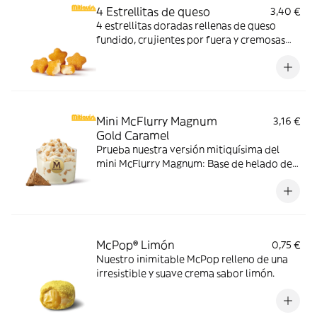
4 Estrellitas de queso
3,40 €
4 estrellitas doradas rellenas de queso
fundido, crujientes por fuera y cremosas
por dentro. Pídelas con tu McMenú
mitiquísimo o agrégalas a tu pedido por
tiempo limitado.
Mini McFlurry Magnum
3,16 €
Gold Caramel
Prueba nuestra versión mitiquísima del
mini McFlurry Magnum: Base de helado de
vainilla con Magnum Gold Caramel:
Topping triturado de galleta con perlas y
cubos de caramelo.
McPop® Limón
0,75 €
Nuestro inimitable McPop relleno de una
irresistible y suave crema sabor limón.