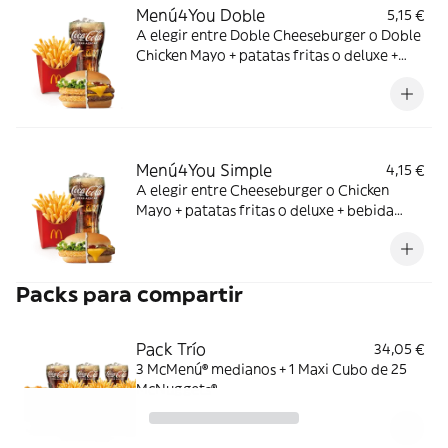
Menú4You Doble
5,15 €
A elegir entre Doble Cheeseburger o Doble
Chicken Mayo + patatas fritas o deluxe +
bebida mediana. ¡Puedes añadir un
complemento adicional!
Menú4You Simple
4,15 €
A elegir entre Cheeseburger o Chicken
Mayo + patatas fritas o deluxe + bebida
mediana. ¡Puedes añadir un complemento
adicional!
Packs para compartir
Pack Trío
34,05 €
3 McMenú® medianos + 1 Maxi Cubo de 25
McNuggets®