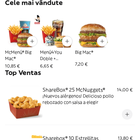
Cele mai vândute
McMenú® Big
Menú4You
Big Mac®
Mac®
Doble +
7,20 €
Complemento
10,85 €
6,65 €
Top Ventas
ShareBox® 25 McNuggets®
14,00 €
¡Nuevos alérgenos! Delicioso pollo
rebozado con salsa a elegir
Sharebox® 10 Estrellitas
13,80 €