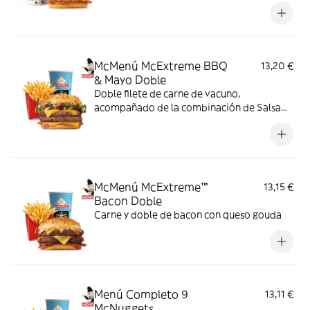
McMenú McExtreme BBQ
13,20 €
& Mayo Doble
Doble filete de carne de vacuno,
acompañado de la combinación de Salsa
Western BBQ con mayonesa, cebolla crispy,
doble de cheddar, lechuga fresca y tiras de
bacon, todo ello envuelto en un irresistible
pan con bites de bacon.
McMenú McExtreme™
13,15 €
Bacon Doble
Carne y doble de bacon con queso gouda
Menú Completo 9
13,11 €
McNuggets