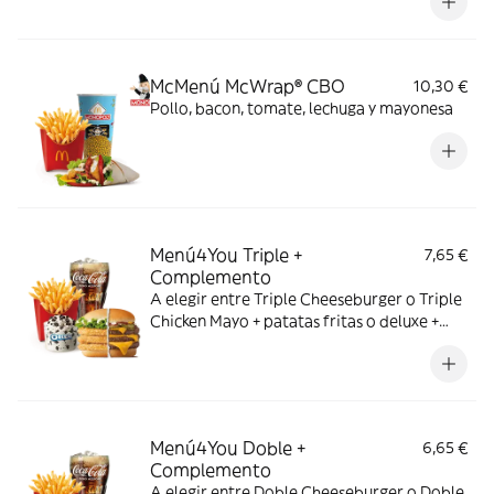
McMenú McWrap® CBO
10,30 €
Pollo, bacon, tomate, lechuga y mayonesa
Menú4You Triple +
7,65 €
Complemento
A elegir entre Triple Cheeseburger o Triple
Chicken Mayo + patatas fritas o deluxe +
bebida mediana. ¡Puedes añadir un
complemento adicional!
Menú4You Doble +
6,65 €
Complemento
A elegir entre Doble Cheeseburger o Doble