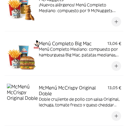
¡Nuevos alérgenos! Menú Completo
Mediano: compuesto por 9 McNuggets.
patatas medianas, bebida mediana y mini
McFlurry.
Menú Completo Big Mac
13,06 €
Menú Completo Mediano: compuesto por
hamburguesa Big Mac. patatas medianas,
bebida mediana y mini McFlurry.
McMenú McCrispy Original
13,05 €
Doble
Doble crujiente de pollo con salsa Original,
lechuga, tomate fresco y queso cheddar
fundido. Todo ello envuelto en delicioso
pan de patata