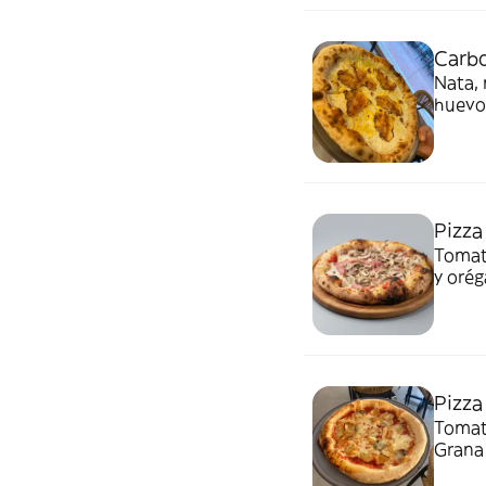
Carb
Nata, 
huevo
Pizza
Tomate
y oré
Pizza
Tomate
Grana