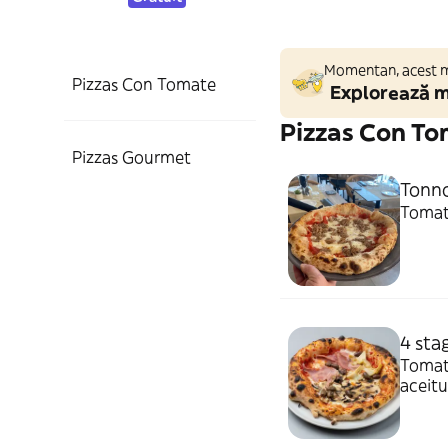
Momentan, acest ma
Pizzas Con Tomate
Explorează m
Pizzas Con T
Pizzas Gourmet
Tonn
Tomate
4 sta
Tomate
aceitu