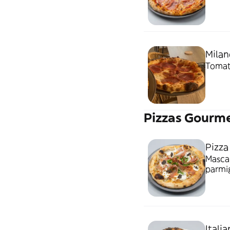
Milan
Tomate
Pizzas Gourm
Pizza
Mascar
parmig
Italia