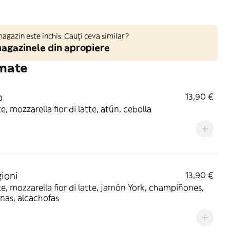
gazin este închis. Cauți ceva similar?
agazinele din apropiere
omate
o
13,90 €
, mozzarella fior di latte, atún, cebolla
gioni
13,90 €
, mozzarella fior di latte, jamón York, champiñones,
nas, alcachofas