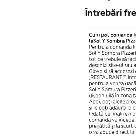
Întrebări fr
Cum pot comanda li
laSol Y Sombra Pizz
Pentru a comanda li
Sol Y Sombra Pizzeri
tot ce trebuie să fac
deschizi site-ul sau 
Glovo și să accesezi
„RESTAURANT””. Intr
pentru a vedea dacă 
Sol Y Sombra Pizzeri
disponibilă în zona t
Apoi, poți alege pro
și le poți adăuga la
Odată ce finalizezi p
comanda va începe s
pregătită și la scurt
o va aduce direct la 