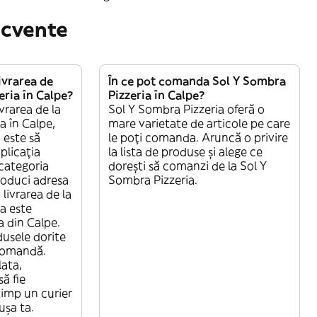
ecvente
vrarea de
În ce pot comanda Sol Y Sombra
eria în Calpe?
Pizzeria în Calpe?
vrarea de la
Sol Y Sombra Pizzeria oferă o
a în Calpe,
mare varietate de articole pe care
i este să
le poți comanda. Aruncă o privire
aplicația
la lista de produse și alege ce
 categoria
dorești să comanzi de la Sol Y
oduci adresa
Sombra Pizzeria.
livrarea de la
a este
a din Calpe.
dusele dorite
 comandă.
lata,
ă fie
 timp un curier
ușa ta.