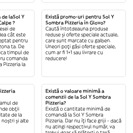
 de laSol Y
Există promo-uri pentru Sol Y
Calpe ?
Sombra Pizzeria în Glovo?
esei de
Caută întotdeauna produse
dea cât este
reduse și oferte speciale actuale,
teptat pentru
care sunt marcate cu galben.
zona ta. De
Uneori poți găsi oferte speciale,
ica timpul de
cum ar fi 1+1 sau livrare cu
ntru comanda
reducere!
 Pizzeria la
izzeria
Există o valoare minimă a
comenzii de la Sol Y Sombra
ramul de
Pizzeria?
de obții
Există o cantitate minimă de
itate de la
comandă la Sol Y Sombra
 noștri și alte
Pizzeria. Dar nu îți face griji - dacă
nu atingi respectivul număr, va
trebui doar să plătești o taxă