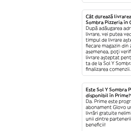
Cât durează livrarea
Sombra Pizzeria în 
După adăugarea adr
livrare, vei putea ve
timpul de livrare aș
fiecare magazin din 
asemenea, poți verif
livrare așteptat pe
ta de la Sol Y Sombra
finalizarea comenzii.
Este Sol Y Sombra P
disponibil în Prime?
Da. Prime este prog
abonament Glovo un
livrări gratuite nelim
unii dintre partenerii
beneficii!