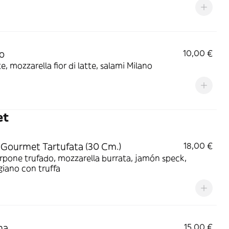
o
10,00 €
, mozzarella fior di latte, salami Milano
et
 Gourmet Tartufata (30 Cm.)
18,00 €
pone trufado, mozzarella burrata, jamón speck,
iano con truffa
na
15,00 €