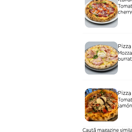
Tomate
cherry
Pizza
Mozzar
burrat
Pizza
Tomate
jamón
crujie
Caută magazine simila