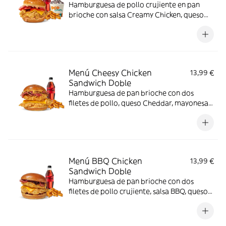
Hamburguesa de pollo crujiente en pan
brioche con salsa Creamy Chicken, queso
Cheddar, bacon y tomate, acompañada de
complemento, bebida y helado. El menú
que siempre apetece.
Menú Cheesy Chicken
13,99 €
Sandwich Doble
Hamburguesa de pan brioche con dos
filetes de pollo, queso Cheddar, mayonesa,
lechuga y tomate. Con complemento y
bebida.
Menú BBQ Chicken
13,99 €
Sandwich Doble
Hamburguesa de pan brioche con dos
filetes de pollo crujiente, salsa BBQ, queso
Cheddar y bacon. Con complemento y
bebida.