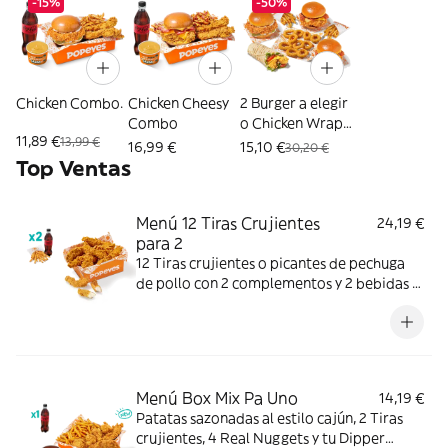
-15%
-50%
Chicken Combo.
Chicken Cheesy
2 Burger a elegir
Combo
o Chicken Wrap
11,89 €
13,99 €
+ 2 Patatas + 10
16,99 €
15,10 €
30,20 €
Aros
Top Ventas
Menú 12 Tiras Crujientes
24,19 €
para 2
12 Tiras crujientes o picantes de pechuga
de pollo con 2 complementos y 2 bebidas a
elegir. Mucho crunch y jugosidad; ideal para
compartir entre dos.
Menú Box Mix Pa Uno
14,19 €
Patatas sazonadas al estilo cajún, 2 Tiras
crujientes, 4 Real Nuggets y tu Dipper