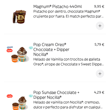
Magnum® Pistacho 440ml
9,95 €
Pistacho por dentro, chocolate Magnum®
crujiente por fuera. El match perfecto para
los amantes del pistacho. Solo a domicilio.
Pop Cream Oreo®
5,79 €
Chocolate + Dipper
Nocilla®
Helado de Vainilla con trocitos de galleta
Oreo®, sirope de Chocolate y Sweet Dipper
de Nocilla® para llevar cada cucharada al
siguiente nivel.
Pop Sundae Chocolate +
4,29 €
Dipper Nocilla®
Helado de vainilla con Nocilla®: cremoso,
dulce y perfecto para disfrutar en cualquier