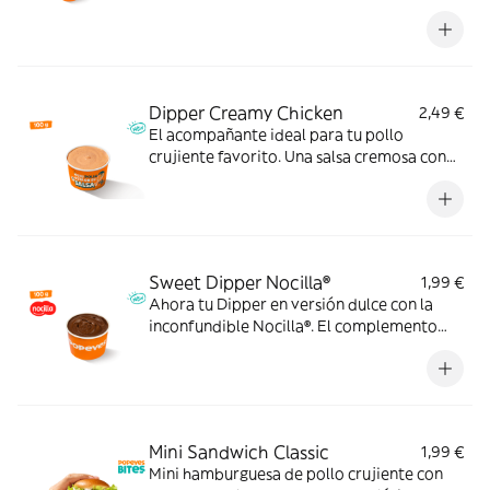
momento.
Dipper Creamy Chicken
2,49 €
El acompañante ideal para tu pollo
crujiente favorito. Una salsa cremosa con
ajo, pimienta y un ligero toque ácido que le
da un extra de sabor a cada bocado.
Pruébala y verás.
Sweet Dipper Nocilla®
1,99 €
Ahora tu Dipper en versión dulce con la
inconfundible Nocilla®. El complemento
perfecto para disfrutar con tus postres
favoritos.
Mini Sandwich Classic
1,99 €
Mini hamburguesa de pollo crujiente con