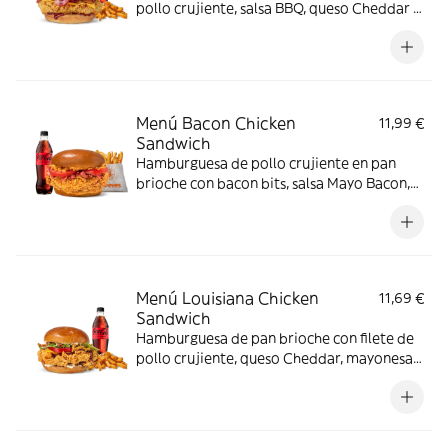
pollo crujiente, salsa BBQ, queso Cheddar y
bacon
Menú Bacon Chicken
11,99 €
Sandwich
Hamburguesa de pollo crujiente en pan
brioche con bacon bits, salsa Mayo Bacon,
cebolla frita y tomate. Hecha con cariño
para los amantes del bacon.
Menú Louisiana Chicken
11,69 €
Sandwich
Hamburguesa de pan brioche con filete de
pollo crujiente, queso Cheddar, mayonesa,
cebolla frita, salsa BBQ, lechuga y tomate.
Con complemento y bebida.