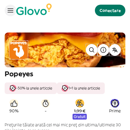
Conectare
Popeyes
-50% la unele articole
1+1 la unele articole
-
90%
1,99 €
Prime
Gratuit
Prețurile tăiate arată cel mai mic preț din ultima/ultimele 30