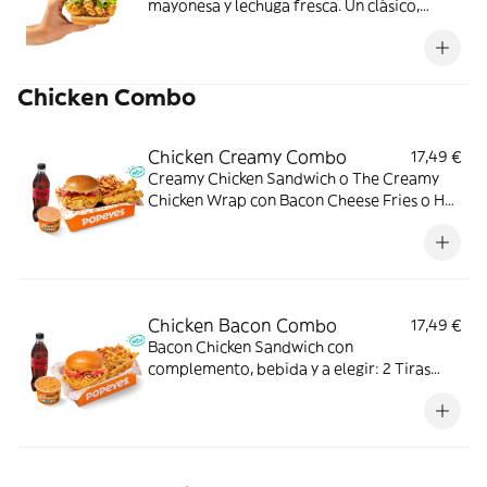
mayonesa y lechuga fresca. Un clásico,
perfecto para cualquier momento.
Chicken Combo
Chicken Creamy Combo
17,49 €
Creamy Chicken Sandwich o The Creamy
Chicken Wrap con Bacon Cheese Fries o Hot
Fries, Dipper Creamy Chicken, bebida
mediana y tu acompañamiento de pollo
favorito. El combo que lo tiene todo.
Chicken Bacon Combo
17,49 €
Bacon Chicken Sandwich con
complemento, bebida y a elegir: 2 Tiras
crujientes, 2 Alitas picantes o 3 Real
Nuggets. Ideal para los que creen que todo
mejora con bacon.