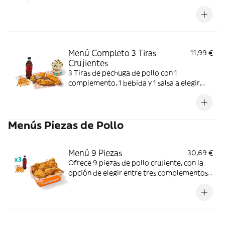
Crujiente por fuera y jugoso por dentro;
perfecto para una comida individual.
Menú Completo 3 Tiras
11,99 €
Crujientes
3 Tiras de pechuga de pollo con 1
complemento, 1 bebida y 1 salsa a elegir,
más helado. Crujientes y jugosas; perfecto
para un final dulce.
Menús Piezas de Pollo
Menú 9 Piezas
30,69 €
Ofrece 9 piezas de pollo crujiente, con la
opción de elegir entre tres complementos
(patatas o aros de cebolla) y tres bebidas.