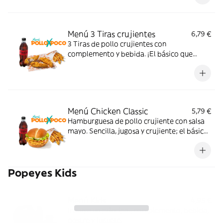
Menú 3 Tiras crujientes
6,79 €
3 Tiras de pollo crujientes con
complemento y bebida. ¡El básico que
nunca falla!
Menú Chicken Classic
5,79 €
Hamburguesa de pollo crujiente con salsa
mayo. Sencilla, jugosa y crujiente; el básico
perfecto para cualquier momento. Con
complemento y bebida.
Popeyes Kids
Menú Kids
4,95 €
Incluye un principal, complemento, bebida,
postre y juguete.