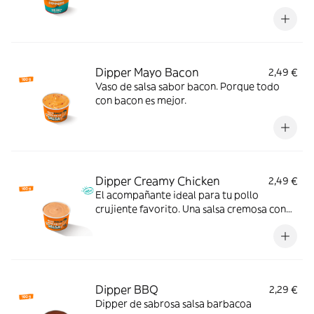
perfecto.
Dipper Mayo Bacon
2,49 €
Vaso de salsa sabor bacon. Porque todo
con bacon es mejor.
Dipper Creamy Chicken
2,49 €
El acompañante ideal para tu pollo
crujiente favorito. Una salsa cremosa con
ajo, pimienta y un ligero toque ácido que le
da un extra de sabor a cada bocado.
Pruébala y verás.
Dipper BBQ
2,29 €
Dipper de sabrosa salsa barbacoa