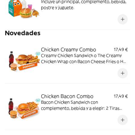
Incluye un principal, complemento, bebida,
postre y juguete.
Novedades
Chicken Creamy Combo
17,49 €
Creamy Chicken Sandwich o The Creamy
Chicken Wrap con Bacon Cheese Fries o Hot
Fries, Dipper Creamy Chicken, bebida
mediana y tu acompañamiento de pollo
favorito. El combo que lo tiene todo.
Chicken Bacon Combo
17,49 €
Bacon Chicken Sandwich con
complemento, bebida y a elegir: 2 Tiras
crujientes, 2 Alitas picantes o 3 Real
Nuggets. Ideal para los que creen que todo
mejora con bacon.