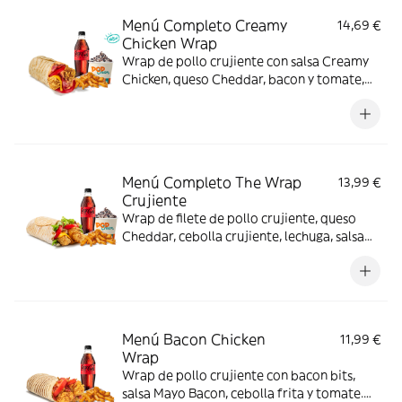
Menú Completo Creamy
14,69 €
Chicken Wrap
Wrap de pollo crujiente con salsa Creamy
Chicken, queso Cheddar, bacon y tomate,
acompañado de complemento, bebida y
helado. Sabor completo de principio a fin.
Menú Completo The Wrap
13,99 €
Crujiente
Wrap de filete de pollo crujiente, queso
Cheddar, cebolla crujiente, lechuga, salsa
BBQ y mayonesa. Con complemento y
bebida y helado
Menú Bacon Chicken
11,99 €
Wrap
Wrap de pollo crujiente con bacon bits,
salsa Mayo Bacon, cebolla frita y tomate.