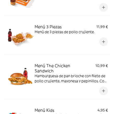
favorito, con complemento y bebida. Todo
en una sola Box para que no tengas que
elegir.
Menú 3 Piezas
11,99 €
Menú de 3 piezas de pollo crujiente.
Menú The Chicken
10,99 €
Sandwich
Hamburguesa de pan brioche con filete de
pollo crujiente, mayonesa y pepinillos. Con
complemento y bebida.
Menú Kids
4,95 €