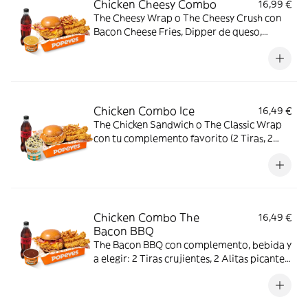
Chicken Cheesy Combo
16,99 €
The Cheesy Wrap o The Cheesy Crush con
Bacon Cheese Fries, Dipper de queso,
bebida mediana y a elegir: 2 Tiras
crujientes, 2 Alitas picantes, 2 Alitas
picantes crujientes o 3 Real Nuggets.
Chicken Combo Ice
16,49 €
The Chicken Sandwich o The Classic Wrap
con tu complemento favorito (2 Tiras, 2
Alitas picantes o 3 Real Nuggets), Patatas
cajún, bebida y Pop Cream de Oreo o Kit
Kat. El combo creado para los indecisos
profesionales.
Chicken Combo The
16,49 €
Bacon BBQ
The Bacon BBQ con complemento, bebida y
a elegir: 2 Tiras crujientes, 2 Alitas picantes
o 3 Real Nuggets.