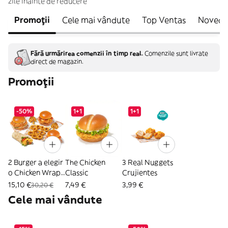
zile înainte de reducere
Promoții
Cele mai vândute
Top Ventas
Noveda
Fără urmărirea comenzii în timp real.
Comenzile sunt livrate
direct de magazin.
Promoții
-50%
1+1
1+1
2 Burger a elegir
The Chicken
3 Real Nuggets
o Chicken Wrap
Classic
Crujientes
+ 2 Patatas + 10
15,10 €
7,49 €
3,99 €
30,20 €
Aros
Cele mai vândute