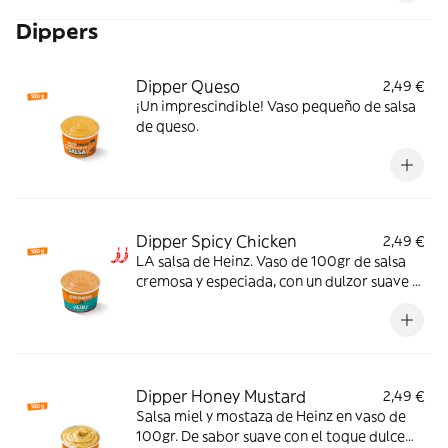
Dippers
Dipper Queso
2,49 €
¡Un imprescindible! Vaso pequeño de salsa
de queso.
Dipper Spicy Chicken
2,49 €
LA salsa de Heinz. Vaso de 100gr de salsa
cremosa y especiada, con un dulzor suave y
un picante equilibrado que potencia el
sabor y la hace irresistible. El match ideal
para tu pollo crujiente.
Dipper Honey Mustard
2,49 €
Salsa miel y mostaza de Heinz en vaso de
100gr. De sabor suave con el toque dulce