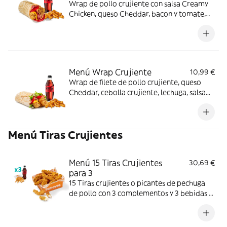
Wrap de pollo crujiente con salsa Creamy
Chicken, queso Cheddar, bacon y tomate,
acompañado de complemento y bebida.
Sabor completo de principio a fin.
Menú Wrap Crujiente
10,99 €
Wrap de filete de pollo crujiente, queso
Cheddar, cebolla crujiente, lechuga, salsa
BBQ y mayonesa. Con complemento y
bebida.
Menú Tiras Crujientes
Menú 15 Tiras Crujientes
30,69 €
para 3
15 Tiras crujientes o picantes de pechuga
de pollo con 3 complementos y 3 bebidas a
elegir. Textura crujiente y bocado jugoso;
perfecto para compartir entre 3.