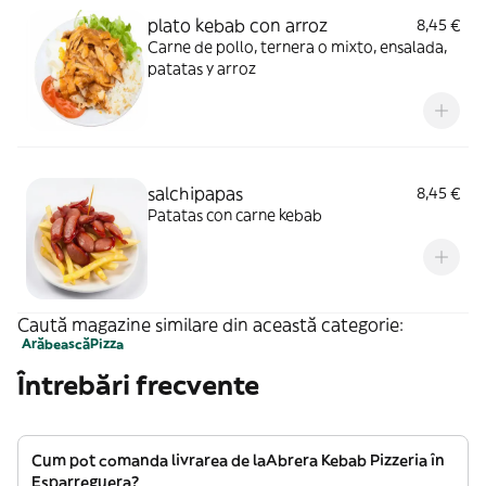
plato kebab con arroz
8,45 €
Carne de pollo, ternera o mixto, ensalada,
patatas y arroz
salchipapas
8,45 €
Patatas con carne kebab
Caută magazine similare din această categorie:
Arăbească
Pizza
Întrebări frecvente
Cum pot comanda livrarea de laAbrera Kebab Pizzeria în
Esparreguera?