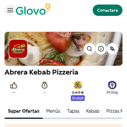
Conectare
Abrera Kebab Pizzeria
-
--
2,49 €
Prime
Gratuit
Super Ofertas
Menús
Tapas
Kebab
Pizzas Me