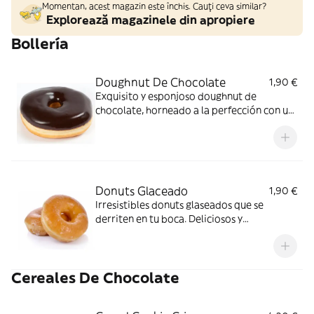
Momentan, acest magazin este închis. Cauți ceva similar?
Explorează magazinele din apropiere
Bollería
Doughnut De Chocolate
1,90 €
Exquisito y esponjoso doughnut de
chocolate, horneado a la perfección con un
delicioso relleno cremoso.
Donuts Glaceado
1,90 €
Irresistibles donuts glaseados que se
derriten en tu boca. Deliciosos y
esponjosos, el toque perfecto de dulzura
que alegrará tu día. ¡Disfrútalos!
Cereales De Chocolate