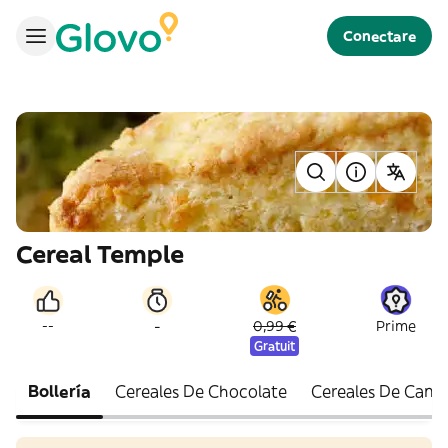
Conectare
Cereal Temple
-
--
0,99 €
Prime
Gratuit
Bollería
Cereales De Chocolate
Cereales De Cane