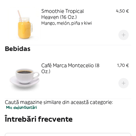
Smoothie Tropical
4,50 €
Heaven (16 Oz.)
Mango, melón, piña y kiwi
Bebidas
Café Marca Montecelio (8
1,70 €
Oz.)
Caută magazine similare din această categorie:
Mic dejun
Gustări
Întrebări frecvente