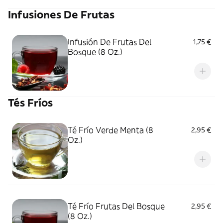
Infusiones De Frutas
Infusión De Frutas Del
1,75 €
Bosque (8 Oz.)
Tés Fríos
Té Frío Verde Menta (8
2,95 €
Oz.)
Té Frío Frutas Del Bosque
2,95 €
(8 Oz.)