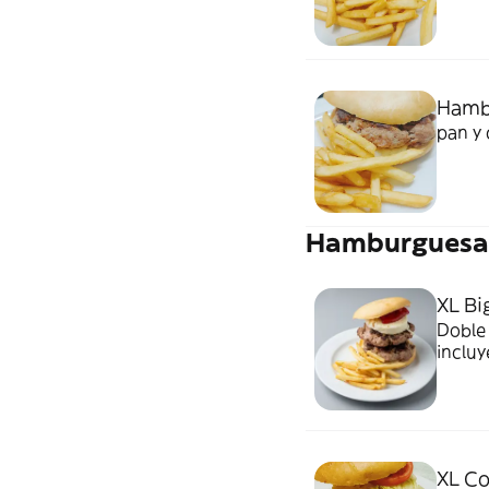
Hamb
pan y 
Hamburguesa
XL Bi
Doble 
incluy
XL C