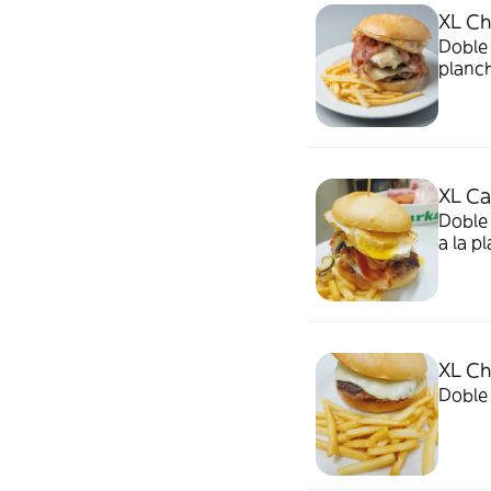
XL Ch
Doble 
planch
XL C
Doble 
a la p
XL Ch
Doble