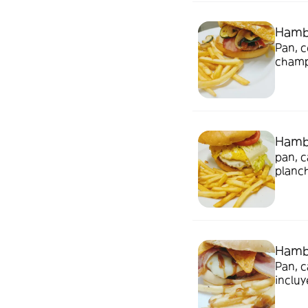
Hamb
Pan, c
champ
Hamb
pan, c
planch
Hamb
Pan, c
incluy