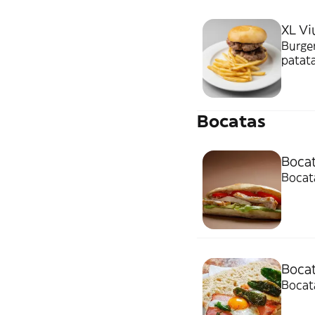
XL Vi
Burger compues
patata
Bocatas
Boca
Bocata
Bocat
Bocat