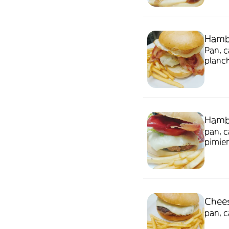
Hamb
Pan, c
planch
Hambu
pan, c
pimien
Chee
pan, c