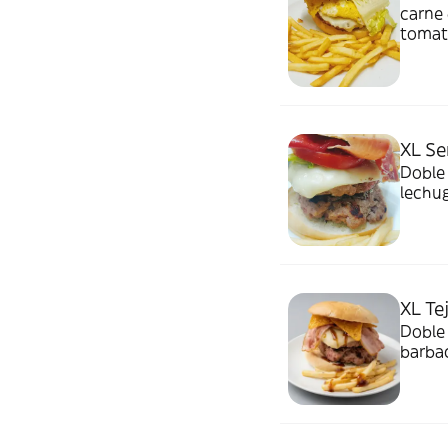
carne 
tomate
XL Se
Doble 
lechug
XL Te
Doble 
barbac