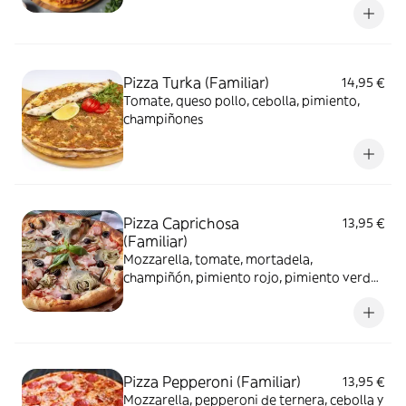
Pizza Turka (Familiar)
14,95 €
Tomate, queso pollo, cebolla, pimiento,
champiñones
Pizza Caprichosa
13,95 €
(Familiar)
Mozzarella, tomate, mortadela,
champiñón, pimiento rojo, pimiento verde
y orégano
Pizza Pepperoni (Familiar)
13,95 €
Mozzarella, pepperoni de ternera, cebolla y