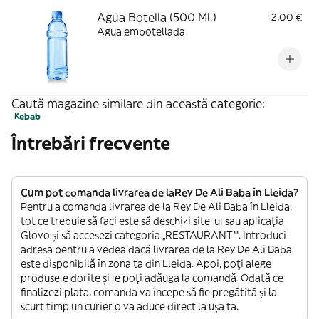
Agua Botella (500 Ml.)
2,00 €
Agua embotellada
Caută magazine similare din această categorie:
Kebab
Întrebări frecvente
Cum pot comanda livrarea de laRey De Ali Baba în Lleida?
Pentru a comanda livrarea de la Rey De Ali Baba în Lleida,
tot ce trebuie să faci este să deschizi site-ul sau aplicația
Glovo și să accesezi categoria „RESTAURANT””. Introduci
adresa pentru a vedea dacă livrarea de la Rey De Ali Baba
este disponibilă în zona ta din Lleida. Apoi, poți alege
produsele dorite și le poți adăuga la comandă. Odată ce
finalizezi plata, comanda va începe să fie pregătită și la
scurt timp un curier o va aduce direct la ușa ta.