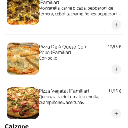
(Familiar)
Mozzarella, carne picada, pepperoni de
ternera, cebolla, champiñones, pepperoni y
maíz
Pizza De 4 Queso Con
12,95 €
Pollo (Familiar)
Con pollo
Pizza Vegetal (Familiar)
11,95 €
Queso, salsa de tomate, cebolla,
champiñones, aceitunas
Calzone