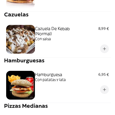
Cazuelas
Cazuela De Kebab
8,99 €
(Normal)
Con salsa
Hamburguesas
Hamburguesa
6,95 €
Con patatas y lata
Pizzas Medianas