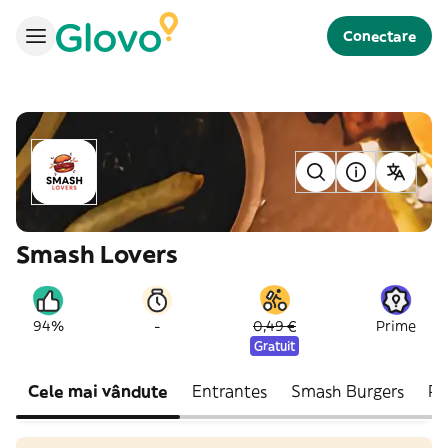
Conectare
Smash Lovers
-
94%
0,49 €
Prime
Gratuit
Cele mai vândute
Entrantes
Smash Burgers
Po