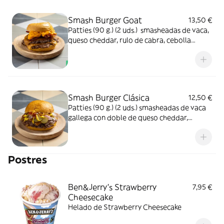
Smash Burger Goat
13,50 €
Patties (90 g.) (2 uds.) smasheadas de vaca,
queso cheddar, rulo de cabra, cebolla
caramelizada y salsa deluxe
Smash Burger Clásica
12,50 €
Patties (90 g.) (2 uds.) smasheadas de vaca
gallega con doble de queso cheddar,
cebolla troceada, pepinillo, kétchup y
mostaza
Postres
Ben&Jerry's Strawberry
7,95 €
Cheesecake
Helado de Strawberry Cheesecake